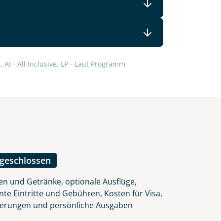
lars, erklären Sie, dass Sie die
 AI - All Inclusive, LP - Laut Programm
en.
ngeschlossen
en und Getränke, optionale Ausflüge,
nte Eintritte und Gebühren, Kosten für Visa,
herungen und persönliche Ausgaben