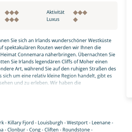
Aktivität
Luxus
nnen Sie sich an Irlands wunderschöner Westküste
uf spektakulären Routen werden wir Ihnen die
r Heimat Connemara näherbringen. Übernachten Sie
ten Sie Irlands legendären Cliffs of Moher einen
ondere Art, während Sie auf den ruhigen Straßen des
sich um eine relativ kleine Region handelt, gibt es
 sehen und zu erleben. Wir haben die
- durch einsame Täler und an Irlands einzigem Fjord
und charmanten 3*-Hotels und/oder B&Bs.
atemberaubendsten Küstenroute Irlands - dem Wild
hr ursprüngliche Irland.
k - Killary Fjord - Louisburgh - Westport - Leenane -
fnahme! Ihr Urlaub - so individuell wie Sie. Teilen Sie uns
- Clonbur - Cong - Cliften - Roundstone -