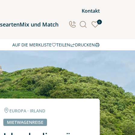
Kontakt
0
isearten
Mix und Match
AUF DIE MERKLISTE
TEILEN
DRUCKEN
Ozeanien
Südamerika
EUROPA · IRLAND
MIETWAGENREISE