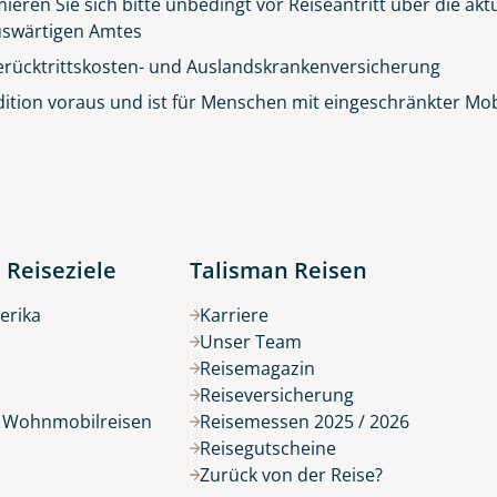
ieren Sie sich bitte unbedingt vor Reiseantritt über die ak
© Big Smoke Studio
 Auswärtigen Amtes
erücktrittskosten- und Auslandskrankenversicherung
ition voraus und ist für Menschen mit eingeschränkter Mobil
 Reiseziele
Talisman Reisen
erika
Karriere
Unser Team
Reisemagazin
Reiseversicherung
r Wohnmobilreisen
Reisemessen 2025 / 2026
Reisegutscheine
Zurück von der Reise?