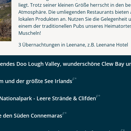
liegt. Trotz seiner kleinen Größe herrscht in den 
Atmosphäre. Die umliegenden Restaurants bieten a
lokalen Produkten an. Nutzen Sie die Gelegenheit u
kliste
Instagram
einem der traditionellen Pubs unseres Heimatortes
Muscheln!
Option 2
 Reisen auf der Merkliste
WhatsApp
3 Übernachtungen in Leenane, z.B. Leenane Hotel
ndes Doo Lough Valley, wunderschöne Clew Bay un
per E-Mail senden
F
*
m und der größte See Irlands
en
F
*
ationalpark - Leere Strände & Clifden
F
*
e den Süden Connemaras