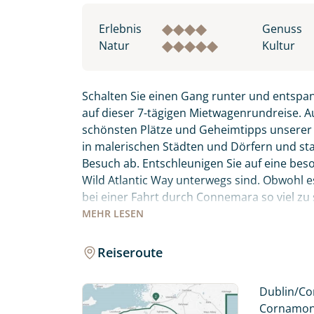
Erlebnis
Genuss
Natur
Kultur
Schalten Sie einen Gang runter und entspa
auf dieser 7-tägigen Mietwagenrundreise. A
schönsten Plätze und Geheimtipps unsere
in malerischen Städten und Dörfern und stat
Besuch ab. Entschleunigen Sie auf eine bes
Wild Atlantic Way unterwegs sind. Obwohl es 
bei einer Fahrt durch Connemara so viel zu
spektakulärsten Routen für Sie ausgewählt 
MEHR
LESEN
entlang. Sie übernachten in gemütlichen 
Reiseroute
Fahren Sie entlang der berühmtesten und 
Individuelle Anfrage
Atlantic Way, und entdecken Sie das noch se
Dublin/Cor
Herzlichen Dank für Ihre Kontaktau
Cornamona 