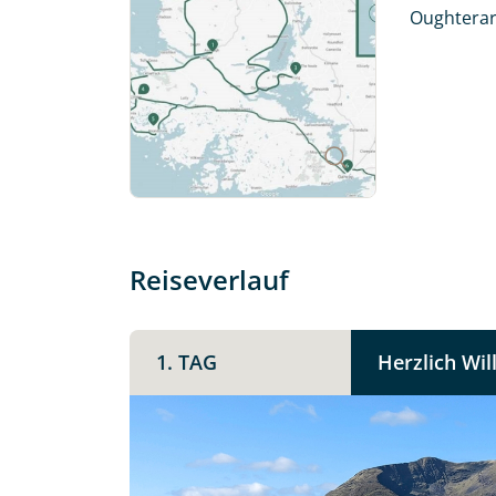
mit. Wir prüfen die Verfügbarkeit
Oughterard
Traumreise.
Persönliche Daten
Vorname
E-Mail*
Reiseverlauf
Angaben zur Reise
1. TAG
Herzlich Wi
Teile diese 
Anzahl Erwachsener
Irland -
Unterkunft