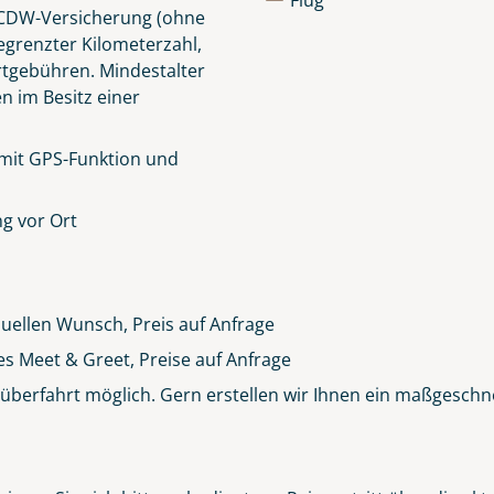
Flug
e CDW-Versicherung (ohne
egrenzter Kilometerzahl,
rtgebühren.
Mindestalter
en im Besitz einer
 mit GPS-Funktion und
g vor Ort
duellen Wunsch, Preis auf Anfrage
es Meet & Greet, Preise auf Anfrage
berfahrt möglich. Gern erstellen wir Ihnen ein maßgeschn
Clifden Harbour Co. Galway