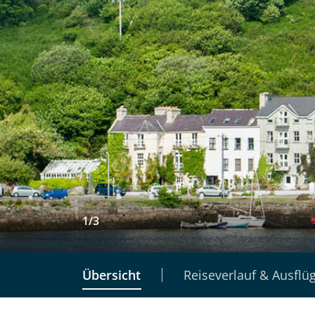
1
/
3
Übersicht
Reiseverlauf & Ausflü