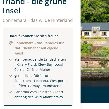
Irland - die grüne
Insel
Connemara - das wilde Hinterland
Darauf können Sie sich freuen
Connemara - das Paradies für
Naturliebhaber auf eigene
Faust
atemberaubende Landschaften
- Killary Fjord, Clew Bay, Lough
Corrib, Cliffs of Moher
gemütliche Dörfer und
Städtchen - Leenana, Westport,
Clifden, Galway, Roundstone
Panorma vom Feinsten - Fahrt
entlang des Wild Atlantic Way