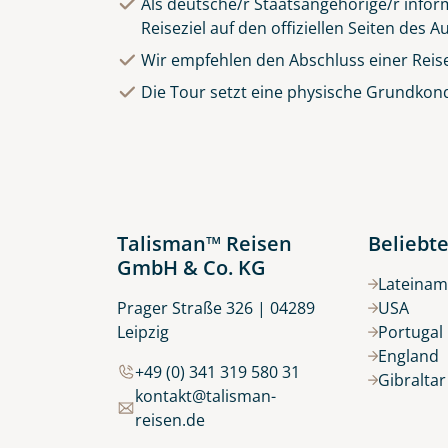
Als deutsche/r Staatsangehörige/r inform
Reiseziel auf den offiziellen Seiten des
Wir empfehlen den Abschluss einer Reis
Die Tour setzt eine physische Grundkond
Talisman™ Reisen
Beliebte
GmbH & Co. KG
Lateinam
Prager Straße 326 | 04289
USA
Leipzig
Portugal
England
+49 (0) 341 319 580 31
Gibralta
kontakt@talisman-
reisen.de