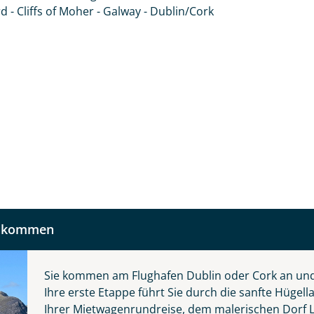
 und kontaktieren Sie, um alles Weitere zu besprechen. Gem
 - Cliffs of Moher - Galway - Dublin/Cork
Nachname
Telefon
llkommen
Reise
Anzahl Kinder
Alter
Sie kommen am Flughafen Dublin oder Cork an un
Ihre erste Etappe führt Sie durch die sanfte Hüge
 die grüne Insel
Ihrer Mietwagenrundreise, dem malerischen Dorf L