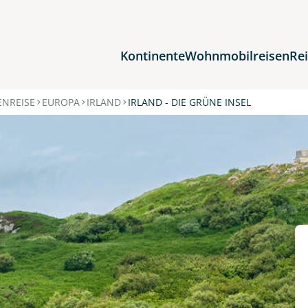
Kontinente
Wohnmobilreisen
Re
Reiseziele
NREISE
EUROPA
IRLAND
IRLAND - DIE GRÜNE INSEL
Afrika
Asien
Europa
Nordamerika