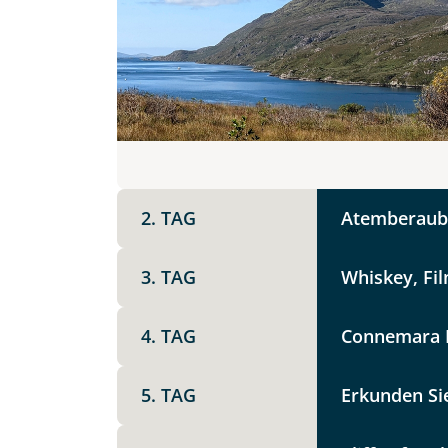
DZ
EZ
Familienzimmer
Mer
Facebook
Reisebeginn
Option 1
Keine
X
2. TAG
Atemberaube
Weitere Informationen
Telegram
3. TAG
Whiskey, Fil
Link kopier
4. TAG
Connemara N
5. TAG
Erkunden Si