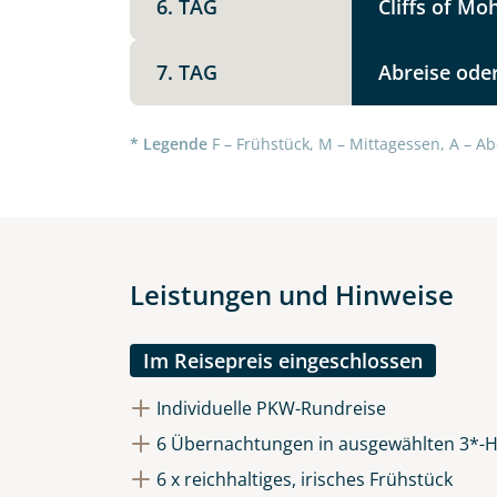
6. TAG
Cliffs of M
7. TAG
Abreise oder
Datenschutz & Transparenz ist 
Die Anfrage wird via SSL versch
* Legende
F – Frühstück, M – Mittagessen, A – Ab
Datenschutzerklärung
und
Wid
Leistungen und Hinweise
Im Reisepreis eingeschlossen
Individuelle PKW-Rundreise
6 Übernachtungen in ausgewählten 3*-H
6 x reichhaltiges, irisches Frühstück