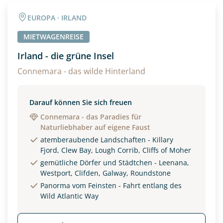
Angaben zur Reise
EUROPA · IRLAND
Anzahl Erwachsener
Anzahl Kinder
MIETWAGENREISE
Irland - die grüne Insel
Alter
Connemara - das wilde Hinterland
Darauf können Sie sich freuen
Unterkunft
Connemara - das Paradies für
Naturliebhaber auf eigene Faust
DZ
EZ
Familienzimmer
atemberaubende Landschaften - Killary
Fjord, Clew Bay, Lough Corrib, Cliffs of Moher
Reisebeginn
gemütliche Dörfer und Städtchen - Leenana,
Option 1
Westport, Clifden, Galway, Roundstone
Option 2
Panorma vom Feinsten - Fahrt entlang des
Wild Atlantic Way
Weitere Informationen