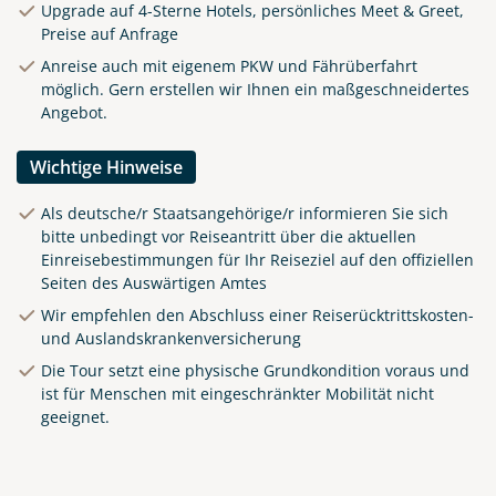
Upgrade auf 4-Sterne Hotels, persönliches Meet & Greet,
Preise auf Anfrage
Anreise auch mit eigenem PKW und Fährüberfahrt
möglich. Gern erstellen wir Ihnen ein maßgeschneidertes
Angebot.
Wichtige Hinweise
Als deutsche/r Staatsangehörige/r informieren Sie sich
bitte unbedingt vor Reiseantritt über die aktuellen
Einreisebestimmungen für Ihr Reiseziel auf den offiziellen
Seiten des Auswärtigen Amtes
Wir empfehlen den Abschluss einer Reiserücktrittskosten-
und Auslandskrankenversicherung
Clifden Harbour Co. Galway
Die Tour setzt eine physische Grundkondition voraus und
© Big Smoke Studio
ist für Menschen mit eingeschränkter Mobilität nicht
geeignet.