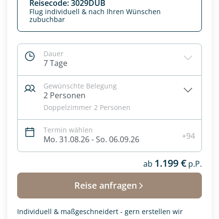
Reisecode: 3029DUB
Flug individuell & nach Ihren Wünschen
zubuchbar
Dauer
7 Tage
Gewünschte Belegung
2 Personen
Doppelzimmer 2 Personen
Termin wählen
+94
Mo. 31.08.26 - So. 06.09.26
Datenschutz & Transparenz ist uns sehr wichtig!
Die Anfrage wird via SSL verschlüsselt an unseren Server
1.199 €
ab
p.P.
geschickt. Mit Absenden des Formulars, erklären Sie, dass
Sie die
Datenschutzerklärung
und
Widerrufhinweise
zur
Reise anfragen
Kenntnis genommen und akzeptiert haben.
Individuell & maßgeschneidert - gern erstellen wir