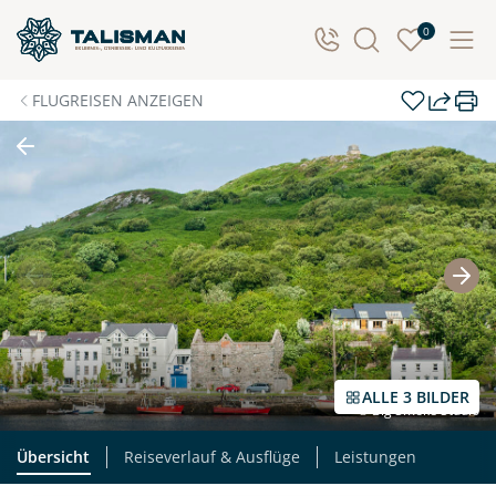
Individuelle Anfrage
0
Herzlichen Dank für Ihre Kontaktaufnahme! Ihr Urlaub
FLUGREISEN ANZEIGEN
- so individuell wie Sie. Teilen Sie uns Ihre
Wunschtermine für die Reise mit. Wir prüfen die
Verfügbarkeit und kontaktieren Sie, um alles Weitere
zu besprechen. Gemeinsam gestalten wir Ihre
Traumreise.
Persönliche Daten
Vorname
Nachname
ALLE 3 BILDER
© Big Smoke Studio
E-Mail*
Telefon
Übersicht
Reiseverlauf & Ausflüge
Leistungen