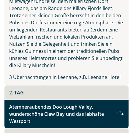
Mietwagenrundreise, dem malerischen Dorf
Irland - die grüne Insel
Leenane, das am Rande des Killary Fjords liegt.
Trotz seiner kleinen Größe herrscht in den beiden
Pubs des Dorfes immer eine rege Atmosphäre. Die
Facebook
umliegenden Restaurants bieten außerdem eine
Vielzahl an frischen und lokalen Produkten an.
Nutzen Sie die Gelegenheit und trinken Sie ein
Instagram
kühles Guinness in einem der traditionellen Pubs
unseres Heimatortes und probieren Sie unbedingt
X
die Killary Muscheln!
3 Übernachtungen in Leenane, z.B. Leenane Hotel
WhatsApp
2. TAG
Telegram
Atemberaubendes Doo Lough Valley,
F
*
wunderschöne Clew Bay und das lebhafte
per E-Mail senden
Westport
Link kopieren