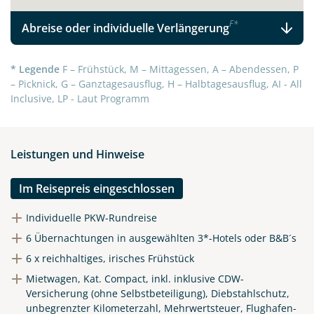
F
*
Abreise oder individuelle Verlängerung
* Legende
F – Frühstück, M – Mittagessen, A – Abendessen, P
– Picknick, G – Ganztagesausflug, H – Halbtagesausflug, AI - All
Inclusive, LP - Laut Programm
Leistungen und Hinweise
Im Reisepreis eingeschlossen
Individuelle PKW-Rundreise
6 Übernachtungen in ausgewählten 3*-Hotels oder B&B´s
6 x reichhaltiges, irisches Frühstück
Mietwagen, Kat. Compact, inkl. inklusive CDW-
Versicherung (ohne Selbstbeteiligung), Diebstahlschutz,
unbegrenzter Kilometerzahl, Mehrwertsteuer, Flughafen-