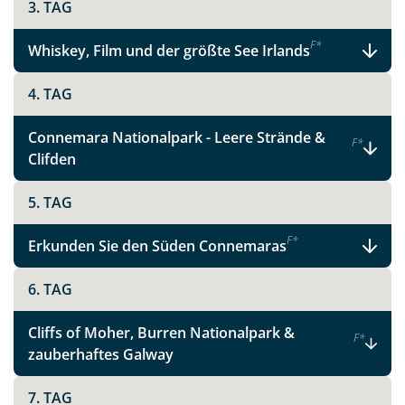
3. TAG
F
*
Whiskey, Film und der größte See Irlands
4. TAG
Connemara Nationalpark - Leere Strände &
F
*
Clifden
5. TAG
F
*
Erkunden Sie den Süden Connemaras
6. TAG
Cliffs of Moher, Burren Nationalpark &
F
*
zauberhaftes Galway
7. TAG