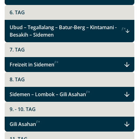
6. TAG
Ubud – Tegallalang – Batur-Berg – Kintamani -
F
*
Besakih – Sidemen
7. TAG
F
*
Freizeit in Sidemen
8. TAG
F
*
Sidemen – Lombok – Gili Asahan
9. - 10. TAG
F
*
Gili Asahan
Teile diese Reise