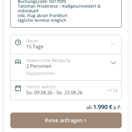
Buchungscode: 5017DPS
Talisman Privatreise - maßgeschneidert &
individuell
inkl. Flug ab/an Frankfurt
tägliche Anreise möglich
Dauer
15 Tage
Gewünschte Belegung
2 Personen
Doppelzimmer
Termin wählen
+114
Datenschutz & Transparenz ist uns sehr wichtig!
So. 09.08.26 - So. 23.08.26
Die Anfrage wird via SSL verschlüsselt an unseren Server
geschickt. Mit Absenden des Formulars, erklären Sie, dass
1.990 €
ab
p.P.
Sie die
Datenschutzerklärung
und
Widerrufhinweise
zur
Kenntnis genommen und akzeptiert haben.
Reise anfragen