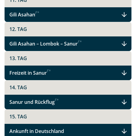
11. TAG
Indonesien
F
*
Gili Asahan
12. TAG
Facebook
F
*
Gili Asahan – Lombok – Sanur
13. TAG
Instagram
F
*
Freizeit in Sanur
X
14. TAG
WhatsApp
F
*
Sanur und Rückflug
Telegram
15. TAG
per E-Mail senden
Ankunft in Deutschland