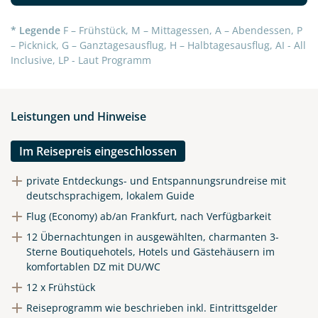
Link kopieren
* Legende
F – Frühstück, M – Mittagessen, A – Abendessen, P
– Picknick, G – Ganztagesausflug, H – Halbtagesausflug, AI - All
Inclusive, LP - Laut Programm
Leistungen und Hinweise
Im Reisepreis eingeschlossen
private Entdeckungs- und Entspannungsrundreise mit
deutschsprachigem, lokalem Guide
Flug (Economy) ab/an Frankfurt, nach Verfügbarkeit
12 Übernachtungen in ausgewählten, charmanten 3-
Sterne Boutiquehotels, Hotels und Gästehäusern im
komfortablen DZ mit DU/WC
12 x Frühstück
Reiseprogramm wie beschrieben inkl. Eintrittsgelder