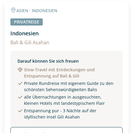
Angaben zur Reise
ASIEN · INDONESIEN
Anzahl Erwachsener
Anzahl Kinder
PRIVATREISE
Indonesien
Alter
Bali & Gili Asahan
Darauf können Sie sich freuen
Unterkunft
Slow-Travel mit Entdeckungen und
Entspannung auf Bali & Gili
DZ
EZ
Familienzimmer
Private Rundreise mit eigenem Guide zu den
schönsten Sehenswürdigkeiten Balis
Reisebeginn
alle Übernachtungen in ausgesuchten,
Option 1
kleinen Hotels mit landestypischem Flair
Option 2
Entspannung pur - 3 Nächte auf der
idyllischen Insel Gili Asahan
Weitere Informationen