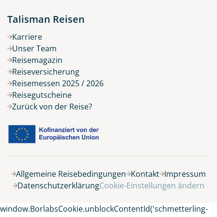
Talisman Reisen
Karriere
Unser Team
Reisemagazin
Reiseversicherung
Reisemessen 2025 / 2026
Reisegutscheine
Zurück von der Reise?
Belegung
Allgemeine Reisebedingungen
Kontakt
Impressum
Datenschutzerklärung
Cookie-Einstellungen ändern
15 Tage
window.BorlabsCookie.unblockContentId('schmetterling-