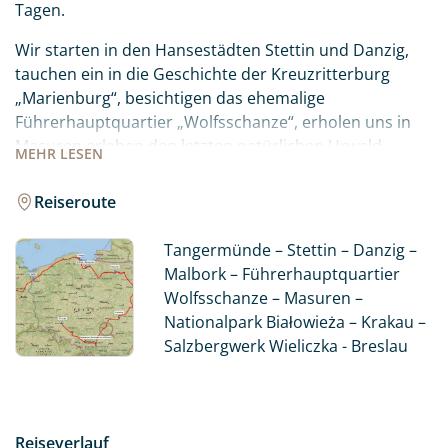
Tagen.
Wir starten in den Hansestädten Stettin und Danzig,
tauchen ein in die Geschichte der Kreuzritterburg
„Marienburg“, besichtigen das ehemalige
Führerhauptquartier „Wolfsschanze“, erholen uns in
Masuren erleben den letzten natürlichen Urwald
MEHR
LESEN
Europas. Danach wartet die ehemalige polnische
Hauptstadt auf uns – Grabstätte vieler wichtiger
Reiseroute
polnischer Könige, jedoch auch „Augusts dem Starken“,
welcher die Geschichte Dresdens maßgeblich prägte.
Tangermünde – Stettin – Danzig –
Unvergesslich und beeindruckend ist das Salzbergwerk
Malbork – Führerhauptquartier
Wieliczka südlich von Krakau.
Wolfsschanze – Masuren –
Nationalpark Białowieża – Krakau –
Unsere Reise endet in Breslau, der Hauptstadt
Salzbergwerk Wieliczka - Breslau
Schlesiens.
Reiseverlauf