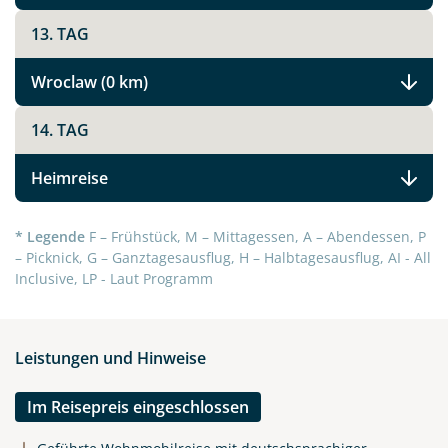
Höhepunkte Polens
13. TAG
Wroclaw (0 km)
Facebook
14. TAG
Instagram
Heimreise
X
* Legende
F – Frühstück, M – Mittagessen, A – Abendessen, P
– Picknick, G – Ganztagesausflug, H – Halbtagesausflug, AI - All
Inclusive, LP - Laut Programm
WhatsApp
Telegram
Leistungen und Hinweise
per E-Mail senden
Im Reisepreis eingeschlossen