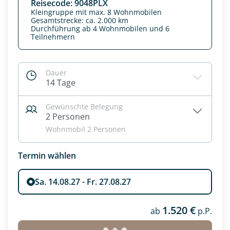
Reisecode: 9048PLX
Kleingruppe mit max. 8 Wohnmobilen
Gesamtstrecke: ca. 2.000 km
Durchführung ab 4 Wohnmobilen und 6
Teilnehmern
Dauer
14 Tage
Gewünschte Belegung
Datenschutz & Transparenz ist uns sehr wichtig!
2 Personen
Die Anfrage wird via SSL verschlüsselt an unseren Server
Wohnmobil 2 Personen
geschickt. Mit Absenden des Formulars, erklären Sie, dass
Sie die
Datenschutzerklärung
und
Widerrufhinweise
zur
Kenntnis genommen und akzeptiert haben.
Termin wählen
Sa. 14.08.27 - Fr. 27.08.27
1.520 €
ab
p.P.