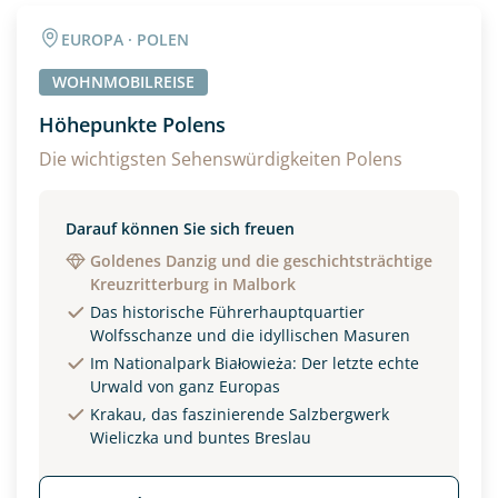
Angaben zur Reise
EUROPA · POLEN
Anzahl Wohnmobile
> 7.50m?
WOHNMOBILREISE
Ja
Höhepunkte Polens
Anzahl Erwachsener
Reisen Sie mit Hund/en?
Die wichtigsten Sehenswürdigkeiten Polens
Ja
Darauf können Sie sich freuen
Reisebeginn
Goldenes Danzig und die geschichtsträchtige
Option 1
Kreuzritterburg in Malbork
Option 2
Das historische Führerhauptquartier
Wolfsschanze und die idyllischen Masuren
Im Nationalpark Białowieża: Der letzte echte
Weitere Informationen
Urwald von ganz Europas
Krakau, das faszinierende Salzbergwerk
Wieliczka und buntes Breslau