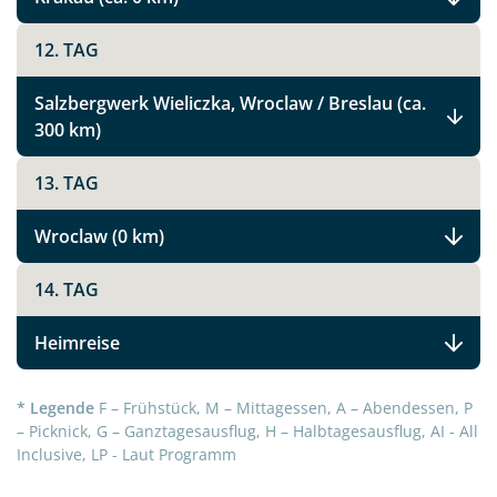
12. TAG
Salzbergwerk Wieliczka, Wroclaw / Breslau (ca.
300 km)
13. TAG
Wroclaw (0 km)
Teile diese Reise
14. TAG
Heimreise
Höhepunkte Polens
* Legende
F – Frühstück, M – Mittagessen, A – Abendessen, P
– Picknick, G – Ganztagesausflug, H – Halbtagesausflug, AI - All
Facebook
Inclusive, LP - Laut Programm