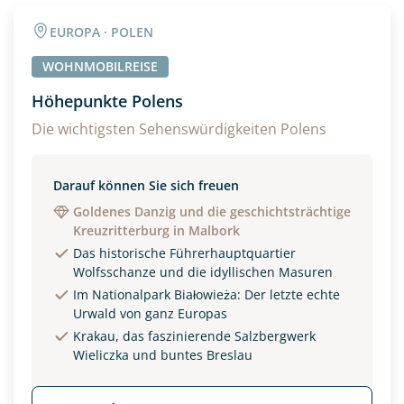
Angaben zur Reise
EUROPA · POLEN
Anzahl Wohnmobile
> 7.50m?
WOHNMOBILREISE
Ja
Höhepunkte Polens
Anzahl Erwachsener
Reisen Sie mit Hund/en?
Die wichtigsten Sehenswürdigkeiten Polens
Ja
Darauf können Sie sich freuen
Reisebeginn
Goldenes Danzig und die geschichtsträchtige
Option 1
Kreuzritterburg in Malbork
Option 2
Das historische Führerhauptquartier
Wolfsschanze und die idyllischen Masuren
Im Nationalpark Białowieża: Der letzte echte
Weitere Informationen
Urwald von ganz Europas
Krakau, das faszinierende Salzbergwerk
Wieliczka und buntes Breslau