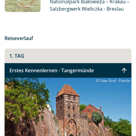
Nationalpark Białowieża – Krakau –
Unsere Reise endet in Breslau, der Hauptstadt
Salzbergwerk Wieliczka - Breslau
Schlesiens.
Reiseverlauf
1. TAG
Erstes Kennenlernen - Tangermünde
© Uwe Graf - Fotolia