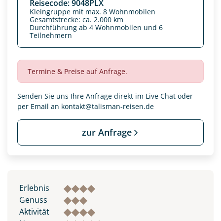
Reisecode: 9048PLX
Kleingruppe mit max. 8 Wohnmobilen
Gesamtstrecke: ca. 2.000 km
Durchführung ab 4 Wohnmobilen und 6
Teilnehmern
Termine & Preise auf Anfrage.
Senden Sie uns Ihre Anfrage direkt im Live Chat oder
per Email an
Datenschutz & Transparenz ist uns sehr wichtig!
kontakt@talisman-reisen.de
Die Anfrage wird via SSL verschlüsselt an unseren Server
geschickt. Mit Absenden des Formulars, erklären Sie, dass
zur Anfrage
Sie die
Datenschutzerklärung
und
Widerrufhinweise
zur
Kenntnis genommen und akzeptiert haben.
Erlebnis
Genuss
Aktivität