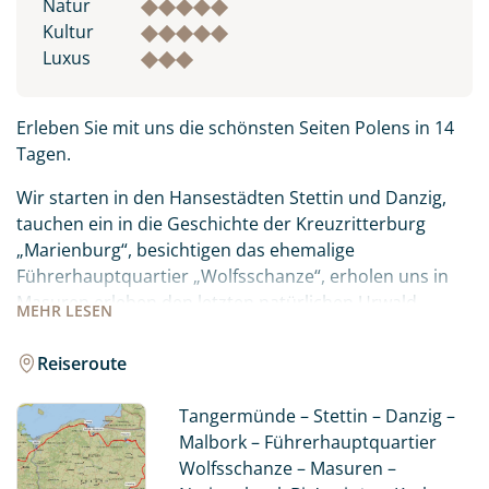
Natur
Kultur
Luxus
Erleben Sie mit uns die schönsten Seiten Polens in 14
Tagen.
Wir starten in den Hansestädten Stettin und Danzig,
tauchen ein in die Geschichte der Kreuzritterburg
„Marienburg“, besichtigen das ehemalige
Führerhauptquartier „Wolfsschanze“, erholen uns in
Masuren erleben den letzten natürlichen Urwald
MEHR
LESEN
Europas. Danach wartet die ehemalige polnische
Hauptstadt auf uns – Grabstätte vieler wichtiger
Reiseroute
polnischer Könige, jedoch auch „Augusts dem Starken“,
welcher die Geschichte Dresdens maßgeblich prägte.
Tangermünde – Stettin – Danzig –
Unvergesslich und beeindruckend ist das Salzbergwerk
Malbork – Führerhauptquartier
Wieliczka südlich von Krakau.
Wolfsschanze – Masuren –