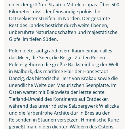
einer der größten Staaten Mitteleuropas. Über 500
Kilometer misst der feinsandige polnische
Ostseeküstenstreifen im Norden. Der gesamte
Rest des Landes besticht durch weite Ebenen,
unberührte Naturlandschaften und majestätische
Panorama von Breslau
Gipfel im tiefen Süden.
©dudlajzov - stock.adobe.com
Polen bietet auf grandiosem Raum einfach alles:
das Meer, die Seen, die Berge. Zu den Perlen
Polens gehören die größte Backsteinburg der Welt
in Malbork, das maritime Flair der Hansestadt
Danzig, das historische Herz von Krakau sowie die
unendliche Weite der Masurischen Seenplatte. Im
Osten wartet mit Białowieża der letzte echte
Tiefland-Urwald des Kontinents auf Entdecker,
während das unterirdische Salzbergwerk Wieliczka
und die farbenfrohe Architektur in Breslau den
Reisenden in Staunen versetzen. Himmlische Ruhe
genießt man in den dichten Wäldern des Ostens