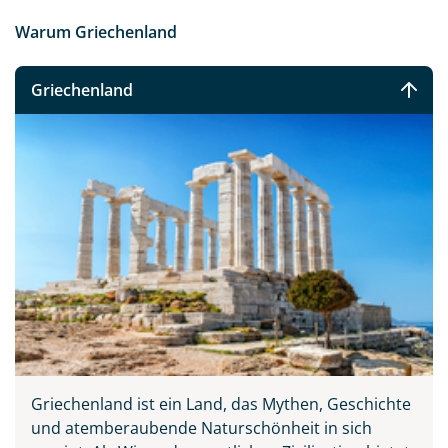
Warum Griechenland
Griechenland
felsige Küste von der
Halbinsel Sithonia
Griechenland ist ein Land, das Mythen, Geschichte
©wildman - stock.adobe.com
und atemberaubende Naturschönheit in sich