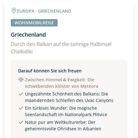
Angaben zur Reise
EUROPA · GRIECHENLAND
Anzahl Wohnmobile
> 7.50m?
WOHNMOBILREISE
Ja
Griechenland
Anzahl Erwachsener
Reisen Sie mit Hund/en?
Durch den Balkan auf die sonnige Halbinsel
Chalkidiki
Ja
Reisebeginn
Darauf können Sie sich freuen
Option 1
Option 2
Zwischen Himmel & Ewigkeit: Die
schwebenden Klöster von Meteora
Ungezähmte Schönheit des Balkans: Die
mäandernden Schleifen des Uvac Canyons
Weitere Informationen
Ein türkises Wunder: Die magische
Seenlandschaft im Nationalpark Plitvice
Natur pur am Weltkulturerbe: Der
geheimnisvolle Ohridsee in Albanien