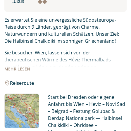
Luxus
Es erwartet Sie eine unvergessliche Südosteuropa-
Reise durch 9 Länder, geprägt von Charme,
Naturwundern und kulturellen Schätzen. Unser Ziel:
Die Halbinsel Chalkidiki im sonnigen Griechenland!
Sie besuchen Wien, lassen sich von der
therapeutischen Wärme des Héviz Thermalbads
verwöhnen, erleben die atemberaubende
MEHR
LESEN
Naturschönheit des Derdap Nationalparks in Serbien,
besuchen eines der weltweit schönsten UNESCO-
Reiseroute
Weltkulturerbe, die Meteora Klöster und erkunden die
bezaubernden Plitvicer Seen in Kroatien. Nicht zu
Start bei Dresden oder eigene
vergessen: Ein Rendezvous mit dem ehrwürdigen
Anfahrt bis Wien – Heviz – Novi Sad
Ohrid See, einem der ältesten Seen der Welt!
– Belgrad – Festung Golubac &
Derdap Nationalpark –– Halbinsel
Jeder Tag dieser Südosteuropareise verspricht ein
Chalkidiki – Ohridsee –
neues Kapitel, gefüllt mit Entdeckungen,