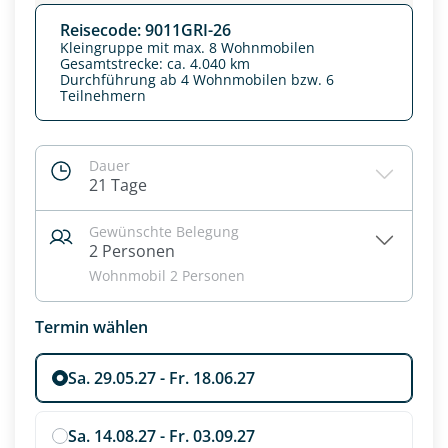
Reisecode: 9011GRI-26
Kleingruppe mit max. 8 Wohnmobilen
Gesamtstrecke: ca. 4.040 km
Durchführung ab 4 Wohnmobilen bzw. 6
Teilnehmern
Dauer
21 Tage
Datenschutz & Transparenz ist uns sehr wichtig!
Gewünschte Belegung
Die Anfrage wird via SSL verschlüsselt an unseren Server
2 Personen
geschickt. Mit Absenden des Formulars, erklären Sie, dass
Wohnmobil 2 Personen
Sie die
Datenschutzerklärung
und
Widerrufhinweise
zur
Kenntnis genommen und akzeptiert haben.
Termin wählen
Sa. 29.05.27 - Fr. 18.06.27
Sa. 14.08.27 - Fr. 03.09.27