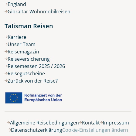
England
Gibraltar Wohnmobilreisen
Talisman Reisen
Karriere
Unser Team
Reisemagazin
Reiseversicherung
Reisemessen 2025 / 2026
Reisegutscheine
Zurück von der Reise?
Belegung
Allgemeine Reisebedingungen
Kontakt
Impressum
Datenschutzerklärung
Cookie-Einstellungen ändern
21 Tage