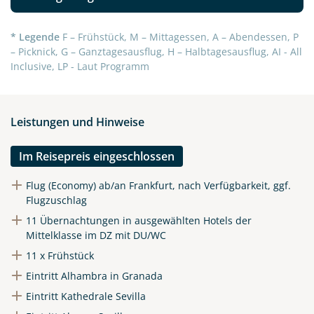
* Legende
F – Frühstück, M – Mittagessen, A – Abendessen, P
– Picknick, G – Ganztagesausflug, H – Halbtagesausflug, AI - All
Inclusive, LP - Laut Programm
Leistungen und Hinweise
Im Reisepreis eingeschlossen
Flug (Economy) ab/an Frankfurt, nach Verfügbarkeit, ggf.
Flugzuschlag
11 Übernachtungen in ausgewählten Hotels der
Mittelklasse im DZ mit DU/WC
11 x Frühstück
Eintritt Alhambra in Granada
Eintritt Kathedrale Sevilla