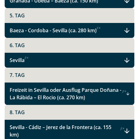
Granada - Úbeda – Baeza (ca. 150 km)
Glanzlichter in Andalusien
5. TAG
F
*
Baeza - Cordoba - Sevilla (ca. 280 km)
Facebook
6. TAG
Instagram
F
*
Sevilla
X
7. TAG
WhatsApp
Freizeit in Sevilla oder Ausflug Parque Doñana -
F
*
La Rábida – El Rocio (ca. 270 km)
Telegram
8. TAG
per E-Mail senden
Sevilla - Cádiz – Jerez de la Frontera (ca. 155
F
*
km)