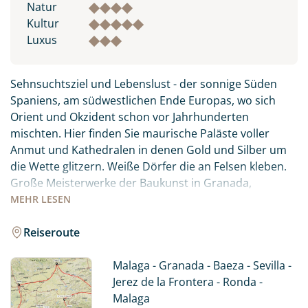
Natur
Kultur
Luxus
Sehnsuchtsziel und Lebenslust - der sonnige Süden
Spaniens, am südwestlichen Ende Europas, wo sich
Orient und Okzident schon vor Jahrhunderten
mischten. Hier finden Sie maurische Paläste voller
Anmut und Kathedralen in denen Gold und Silber um
die Wette glitzern. Weiße Dörfer die an Felsen kleben.
Große Meisterwerke der Baukunst in Granada,
Cordoba und Sevilla erinnern an eine fruchtbare
MEHR
LESEN
Epoche religiöser Toleranz und an die Glanzzeit
Andalusiens. Liebliche Landschaften mit Weinbergen,
Reiseroute
Olivenplantagen und Orangenbäumen wechseln sich
mit hohen Berge und endlosen Sandstränden ab. Eine
Malaga - Granada - Baeza - Sevilla -
Kulisse wie eine Bühne für die südliche Lebenslust.
Jerez de la Frontera - Ronda -
Erfahren Sie Andalusien auf eigene Faust und genießen
Malaga