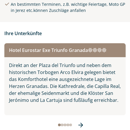
An bestimmten Terminen, z.B. wichtige Feiertage, Moto GP
in Jerez etc.können Zuschläge anfallen
Ihre Unterkünfte
Alhambra in Granada,
Hotel Eurostar Exe Triunfo Granada
Spanien
© Stanislav Georgiev -
Direkt an der Plaza del Triunfo und neben dem
stock.adobe.com
historischen Torbogen Arco Elvira gelegen bietet
das Komforthotel eine ausgezeichnete Lage im
Herzen Granadas. Die Kathredrale, die Capilla Real,
der ehemalige Seidenmarkt und die Klöster San
Jerónimo und La Cartuja sind fußläufig erreichbar.