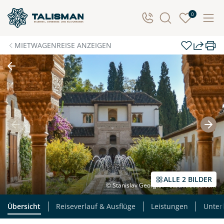
0
MIETWAGENREISE ANZEIGEN
ALLE 2 BILDER
© Stanislav Georgiev - stock.adobe.com
Übersicht
Reiseverlauf & Ausflüge
Leistungen
Unter