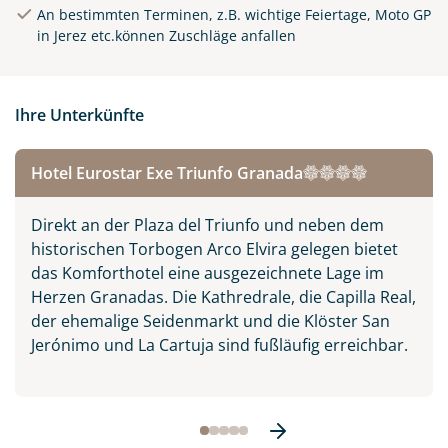
An bestimmten Terminen, z.B. wichtige Feiertage, Moto GP
in Jerez etc.können Zuschläge anfallen
Ihre Unterkünfte
Alhambra in Granada,
Hotel Eurostar Exe Triunfo Granada
Spanien
© Stanislav Georgiev -
Direkt an der Plaza del Triunfo und neben dem
stock.adobe.com
historischen Torbogen Arco Elvira gelegen bietet
das Komforthotel eine ausgezeichnete Lage im
Herzen Granadas. Die Kathredrale, die Capilla Real,
der ehemalige Seidenmarkt und die Klöster San
Jerónimo und La Cartuja sind fußläufig erreichbar.