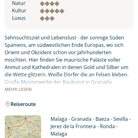
Natur
Kultur
Luxus
Sehnsuchtsziel und Lebenslust - der sonnige Süden
Spaniens, am südwestlichen Ende Europas, wo sich
Orient und Okzident schon vor Jahrhunderten
mischten. Hier finden Sie maurische Paläste voller
Anmut und Kathedralen in denen Gold und Silber um
die Wette glitzern. Weiße Dörfer die an Felsen kleben.
Große Meisterwerke der Baukunst in Granada,
Cordoba und Sevilla erinnern an eine fruchtbare
MEHR
LESEN
Epoche religiöser Toleranz und an die Glanzzeit
Andalusiens. Liebliche Landschaften mit Weinbergen,
Reiseroute
Olivenplantagen und Orangenbäumen wechseln sich
mit hohen Berge und endlosen Sandstränden ab. Eine
Malaga - Granada - Baeza - Sevilla -
Kulisse wie eine Bühne für die südliche Lebenslust.
Jerez de la Frontera - Ronda -
Erfahren Sie Andalusien auf eigene Faust und genießen
Malaga