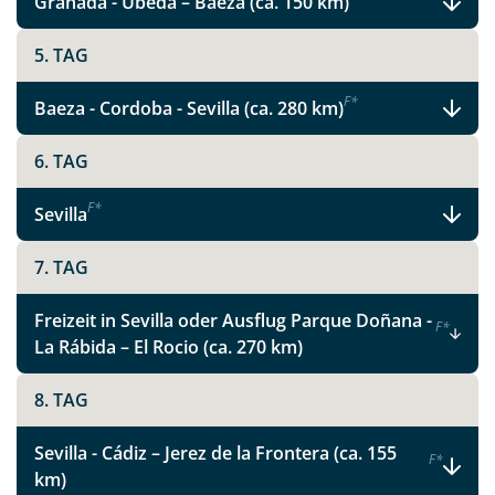
Granada - Úbeda – Baeza (ca. 150 km)
Glanzlichter in Andalusien
5. TAG
F
*
Baeza - Cordoba - Sevilla (ca. 280 km)
Facebook
6. TAG
Instagram
F
*
Sevilla
X
7. TAG
WhatsApp
Freizeit in Sevilla oder Ausflug Parque Doñana -
F
*
La Rábida – El Rocio (ca. 270 km)
Telegram
8. TAG
per E-Mail senden
Sevilla - Cádiz – Jerez de la Frontera (ca. 155
F
*
km)