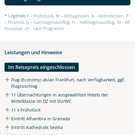
* Legende
F – Frühstück, M – Mittagessen, A – Abendessen, P
– Picknick, G – Ganztagesausflug, H – Halbtagesausflug, AI - All
Inclusive, LP - Laut Programm
Leistungen und Hinweise
Im Reisepreis eingeschlossen
Flug (Economy) ab/an Frankfurt, nach Verfügbarkeit, ggf.
Flugzuschlag
11 Übernachtungen in ausgewählten Hotels der
Mittelklasse im DZ mit DU/WC
11 x Frühstück
Eintritt Alhambra in Granada
Eintritt Kathedrale Sevilla