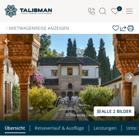
0
MIETWAGENREISE ANZEIGEN
ALLE 2 BILDER
© Stanislav Georgiev - stock.adobe.com
Übersicht
Reiseverlauf & Ausflüge
Leistungen
Unter