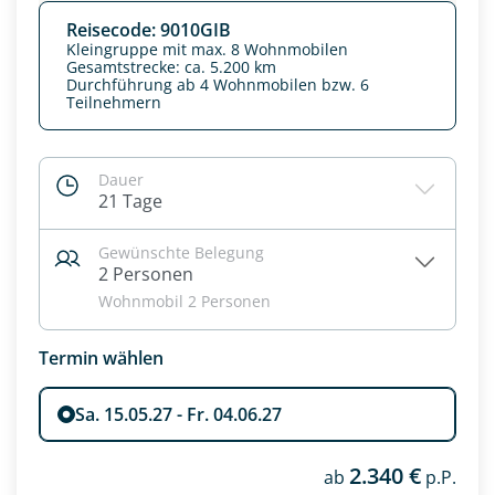
Reisecode: 9010GIB
Kleingruppe mit max. 8 Wohnmobilen
Gesamtstrecke: ca. 5.200 km
Durchführung ab 4 Wohnmobilen bzw. 6
Teilnehmern
Dauer
21 Tage
Datenschutz & Transparenz ist uns sehr wichtig!
Gewünschte Belegung
Die Anfrage wird via SSL verschlüsselt an unseren Server
2 Personen
geschickt. Mit Absenden des Formulars, erklären Sie, dass
Wohnmobil 2 Personen
Sie die
Datenschutzerklärung
und
Widerrufhinweise
zur
Kenntnis genommen und akzeptiert haben.
Termin wählen
Sa. 15.05.27 - Fr. 04.06.27
2.340 €
ab
p.P.