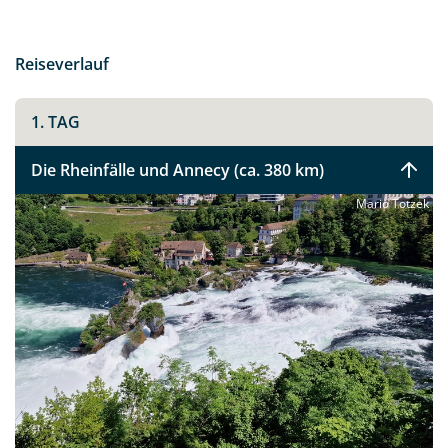
aus den Blick über zwei Kontinente schweifen. Über die
pulsierende Hauptstadt Madrid führt Sie die Reise an
die baskische Küste, wo die Gourmet-Städte
Reiseverlauf
Hondarribia und San Sebastián zu einer Pintxos-
Verkostung einladen. Die Rückfahrt gleicht einer
1. TAG
Zeitreise: Besichtigen Sie die spektakuläre Festung
Carcassonne, bevor Sie über die Vulkanlandschaft bei
Die Rheinfälle und Annecy (ca. 380 km)
Le-Puy-en-Velay die mittelalterliche Pracht der
Fachwerkstadt Colmar im Elsass erreichen.
Mario Totzek