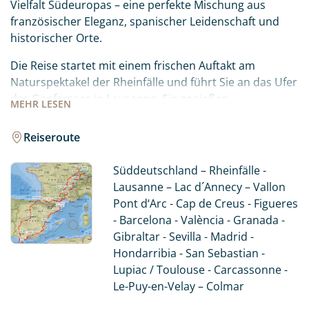
Vielfalt Südeuropas – eine perfekte Mischung aus
französischer Eleganz, spanischer Leidenschaft und
historischer Orte.
Die Reise startet mit einem frischen Auftakt am
Naturspektakel der Rheinfälle und führt Sie an das Ufer
des Genfersees in Lausanne. Sie genießen
MEHR
LESEN
die Postkartenlandschaft Frankreichs und die
zerklüftete Küste der Costa Brava. Hier tauchen Sie
Reiseroute
Dalis surrealistischen Traumwelten ein, bevor Sie die
architektonischen Wunder Barcelonas und die
Süddeutschland – Rheinfälle -
maritime Atmosphäre Valèncias genießen. Der
Lausanne – Lac d´Annecy – Vallon
unvergessliche Höhepunkt erwartet Sie im tiefen
Pont d‘Arc - Cap de Creus - Figueres
Süden: Nach der maurischen Pracht der Alhambra in
- Barcelona - València - Granada -
Granada und dem feurigen Flamenco von Sevilla
Gibraltar - Sevilla - Madrid -
steuern Sie den ikonischen Felsen von Gibraltar an.
Hondarribia - San Sebastian -
Erleben Sie unter der Sonne Spaniens ein einzigartiges
Lupiac / Toulouse - Carcassonne -
Stück Großbritannien, treffen Sie die berühmten
Le-Puy-en-Velay – Colmar
Berberaffen und lassen Sie von der Spitze des Felsens