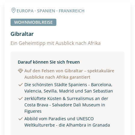
Angaben zur Reise
EUROPA · SPANIEN · FRANKREICH
Anzahl Wohnmobile
> 7.50m?
WOHNMOBILREISE
Ja
Gibraltar
Anzahl Erwachsener
Reisen Sie mit Hund/en?
Ein Geheimtipp mit Ausblick nach Afrika
Ja
Darauf können Sie sich freuen
Reisebeginn
Auf den Felsen von Gibraltar – spektakuläre
Option 1
Ausblicke nach Afrika garantiert
Option 2
Die schönsten Städte Spaniens - Barcelona,
Valencia, Sevilla, Madrid und San Sebastian
zerklüftete Küsten & Surrealismus an der
Weitere Informationen
Costa Brava - Salvadore Dali Museum in
Figueres
Abbild vom Paradies und UNESCO
Weltkulturerbe - die Alhambra in Granada