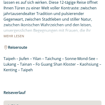
lassen es auf sich wirken. Diese 12-tägige Reise öffnet
Ihnen Türen zu einer Welt voller Kontraste: zwischen
jahrtausendealter Tradition und pulsierender
Gegenwart, zwischen Stadtleben und stiller Natur,
zwischen ikonischen Wahrzeichen und den leisen,
unvergesslichen Begegnungen mit Frauen, die ihr
kulturelles Erbe mit Ihnen teilen.
MEHR
LESEN
Die Reise beginnt für Sie in Taipeh. Die Hauptstadt gibt
Reiseroute
den Ton an: modern, neugierig, voller Energie. Der
Taipei 101 ragt über die Skyline, das Nationale
Taipeh – Jiufen – Yilan – Taichung – Sonne-Mond-See –
Palastmuseum bewahrt eine der bedeutendsten
Lukang – Tainan – Fo Guang Shan Kloster – Kaohsiung –
Sammlungen chinesischer Kunst weltweit, und ein
Kenting – Taipeh
Teehaus, gegründet von der einzigen weiblichen
Teerösterin Taiwans, zeigt Ihnen, wie lebendig
Tradition sein kann. Die Natur Taiwans wird Sie
mindestens genauso beeindrucken. Im Yehliu Geopark
Reiseverlauf
an der Nordküste haben Wind und Wasser über
Jahrmillionen Skulpturen geformt, die kaum zu glauben