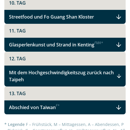
10. TAG
Streetfood und Fo Guang Shan Kloster
11. TAG
Teile diese Reise
F
M
A
*
Glasperlenkunst und Strand in Kenting
Taiwans Seele erleben
12. TAG
Mit dem Hochgeschwindigkeitszug zurück nach
Taipeh
Facebook
13. TAG
Instagram
F
*
Abschied von Taiwan
X
* Legende
F – Frühstück, M – Mittagessen, A – Abendessen, P