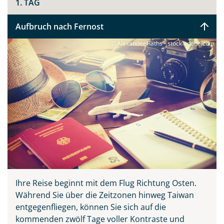
1. TAG
sind. In Jiufen lassen Sie Glückslaternen in den
Abendhimmel steigen. Und der Sonne-Mond-See,
Aufbruch nach Fernost
schimmernd und still, gibt Ihrem Reisebegriff „Auszeit“
seine ursprüngliche Bedeutung zurück.
© Alexander Raths - stock.adobe.com
Was diese Reise für Sie besonders macht: die
Begegnungen. Mit Handwerksmeisterinnen, die Indigo-
Färberei, Glasperlenkunst und Binsenflechterei nicht
als Museum, sondern als lebendige Praxis verstehen.
Mit einer Teebäuerin, deren Arbeit Preise gewonnen
hat. Mit Frauen, die aus Überzeugung anpacken, weil
Tradition erhalten werden will. Auf den Nachtmärkten
Taiwans probieren Sie sich durch Geschmäcker, die Sie
so noch nicht kannten. In Kenting legen Sie am Ende
die Koffer ab und genießen tropische Strandtage. Und
wenn der Hochgeschwindigkeitszug Sie zurück nach
Ihre Reise beginnt mit dem Flug Richtung Osten.
Taipeh trägt, wissen Sie: Taiwan war mehr als eine
Während Sie über die Zeitzonen hinweg Taiwan
Reise.
entgegenfliegen, können Sie sich auf die
kommenden zwölf Tage voller Kontraste und