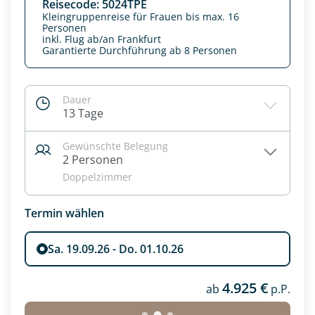
Reisecode: 5024TPE
Kleingruppenreise für Frauen bis max. 16
Personen
inkl. Flug ab/an Frankfurt
Garantierte Durchführung ab 8 Personen
Dauer
13 Tage
Gewünschte Belegung
2 Personen
Doppelzimmer
Termin wählen
Datenschutz & Transparenz ist uns sehr wichtig!
Die Anfrage wird via SSL verschlüsselt an unseren Server
geschickt. Mit Absenden des Formulars, erklären Sie, dass
Sa. 19.09.26 - Do. 01.10.26
Sie die
Datenschutzerklärung
und
Widerrufhinweise
zur
Kenntnis genommen und akzeptiert haben.
4.925 €
ab
p.P.