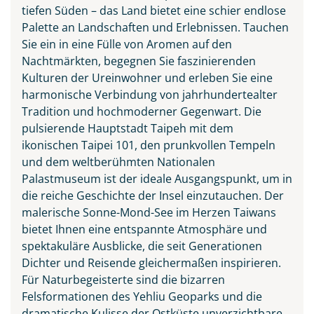
tiefen Süden – das Land bietet eine schier endlose
Palette an Landschaften und Erlebnissen. Tauchen
Sie ein in eine Fülle von Aromen auf den
Nachtmärkten, begegnen Sie faszinierenden
Kulturen der Ureinwohner und erleben Sie eine
harmonische Verbindung von jahrhundertealter
Tradition und hochmoderner Gegenwart. Die
pulsierende Hauptstadt Taipeh mit dem
ikonischen Taipei 101, den prunkvollen Tempeln
und dem weltberühmten Nationalen
Palastmuseum ist der ideale Ausgangspunkt, um in
die reiche Geschichte der Insel einzutauchen. Der
Nachtansicht des
malerische Sonne-Mond-See im Herzen Taiwans
Nationaltheaters und der
bietet Ihnen eine entspannte Atmosphäre und
Konzerthalle in Taipeh,
spektakuläre Ausblicke, die seit Generationen
Taiwan
Dichter und Reisende gleichermaßen inspirieren.
© Sean Hsu - stock.adobe.com
Für Naturbegeisterte sind die bizarren
Felsformationen des Yehliu Geoparks und die
dramatische Kulisse der Ostküste unverzichtbare