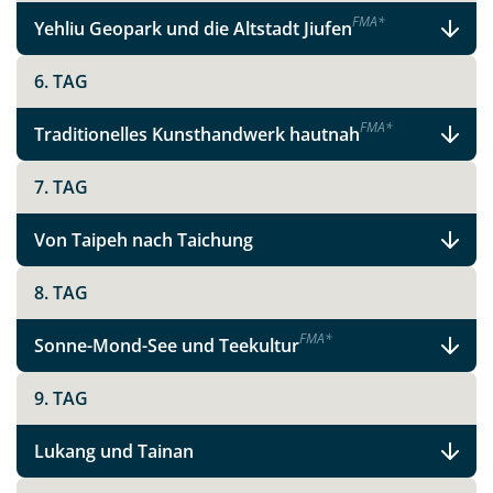
F
M
A
*
Yehliu Geopark und die Altstadt Jiufen
6. TAG
F
M
A
*
Traditionelles Kunsthandwerk hautnah
7. TAG
Von Taipeh nach Taichung
8. TAG
F
M
A
*
Sonne-Mond-See und Teekultur
9. TAG
Lukang und Tainan