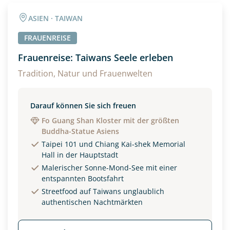
Angaben zur Reise
ASIEN · TAIWAN
Anzahl Erwachsener
Anzahl Kinder
FRAUENREISE
Frauenreise: Taiwans Seele erleben
Alter
Tradition, Natur und Frauenwelten
Darauf können Sie sich freuen
Unterkunft
Fo Guang Shan Kloster mit der größten
Buddha-Statue Asiens
DZ
EZ
Familienzimmer
Taipei 101 und Chiang Kai-shek Memorial
Hall in der Hauptstadt
Reisebeginn
Malerischer Sonne-Mond-See mit einer
Option 1
entspannten Bootsfahrt
Option 2
Streetfood auf Taiwans unglaublich
authentischen Nachtmärkten
Weitere Informationen