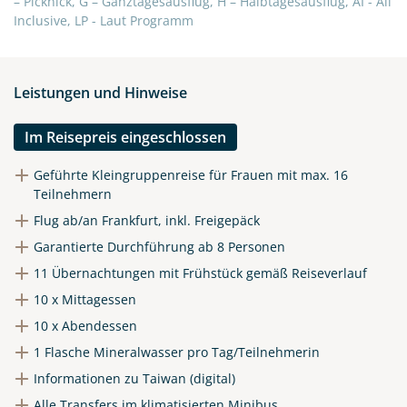
– Picknick, G – Ganztagesausflug, H – Halbtagesausflug, AI - All
WhatsApp
Inclusive, LP - Laut Programm
Telegram
Leistungen und Hinweise
per E-Mail senden
Im Reisepreis eingeschlossen
Link kopieren
Geführte Kleingruppenreise für Frauen mit max. 16
Teilnehmern
Flug ab/an Frankfurt, inkl. Freigepäck
Garantierte Durchführung ab 8 Personen
11 Übernachtungen mit Frühstück gemäß Reiseverlauf
10 x Mittagessen
10 x Abendessen
1 Flasche Mineralwasser pro Tag/Teilnehmerin
Informationen zu Taiwan (digital)
Alle Transfers im klimatisierten Minibus