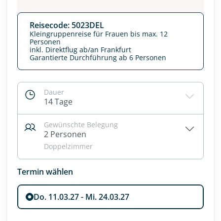
Reisecode: 5023DEL
Kleingruppenreise für Frauen bis max. 12
Personen
inkl. Direktflug ab/an Frankfurt
Garantierte Durchführung ab 6 Personen
Dauer
14 Tage
Gewünschte Belegung
2 Personen
Doppelzimmer
Datenschutz & Transparenz ist uns sehr wichtig!
Die Anfrage wird via SSL verschlüsselt an unseren Server
Termin wählen
geschickt. Mit Absenden des Formulars, erklären Sie, dass
Sie die
Datenschutzerklärung
und
Widerrufhinweise
zur
Kenntnis genommen und akzeptiert haben.
Do. 11.03.27 - Mi. 24.03.27