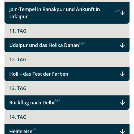
Jain-Tempel in Ranakpur und Ankunft in
F
A
*
Udaipur
Teile diese Reise
11. TAG
F
A
*
Udaipur und das Holika Dahan
Frauenreise Rajasthan: Pures Indien
12. TAG
Holi – das Fest der Farben
Facebook
13. TAG
Instagram
F
A
*
Rückflug nach Delhi
X
14. TAG
F
*
WhatsApp
Heimreise