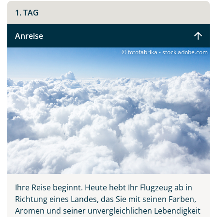
Company, deren Unternehmen ein stilles Statement
1. TAG
ist. Die Stille zwischen den Marmorsäulen in Ranakpur.
Das Flackern der Flammen beim Holika Dahan, dem
Anreise
Vorabend des Holi-Festes.
© fotofabrika - stock.adobe.com
Sie machen sich Indien zu eigen, und zwar
wortwörtlich: mit eigenen Händen beim Blockdruck-
Workshop, mit allen Sinnen im Wüstencamp der Thar,
wo der Kamelritt des Tages in einer Nacht unter
unzähligen Sternen endet. Und mit echtem Herzblut,
wenn eine Familie Sie an Holi an ihren Tisch holt und
das Fest gemeinsam gefeiert wird.
Rajasthan zeigt sich Ihnen von seiner tiefsten Seite:
durch seine Menschen, durch seine Rituale, durch
seine Farben. Intensiv und unvergesslich. Wenn Sie am
Ihre Reise beginnt. Heute hebt Ihr Flugzeug ab in
Ende wieder in den Flieger steigen, tragen Sie mehr mit
Richtung eines Landes, das Sie mit seinen Farben,
sich als Fotos und Souvenirs. Namasté!
Aromen und seiner unvergleichlichen Lebendigkeit