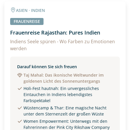
Angaben zur Reise
ASIEN · INDIEN
Anzahl Erwachsener
Anzahl Kinder
FRAUENREISE
Frauenreise Rajasthan: Pures Indien
Alter
Indiens Seele spüren - Wo Farben zu Emotionen
werden
Unterkunft
Darauf können Sie sich freuen
Taj Mahal: Das ikonische Weltwunder im
DZ
EZ
Familienzimmer
goldenen Licht des Sonnenuntergangs
Holi-Fest hautnah: Ein unvergessliches
Reisebeginn
Eintauchen in Indiens lebendigstes
Farbspektakel
Option 1
Option 2
Wüstencamp & Thar: Eine magische Nacht
unter dem Sternenzelt der großen Wüste
Women Empowerment: Unterwegs mit den
Weitere Informationen
Fahrerinnen der Pink City Rikshaw Company