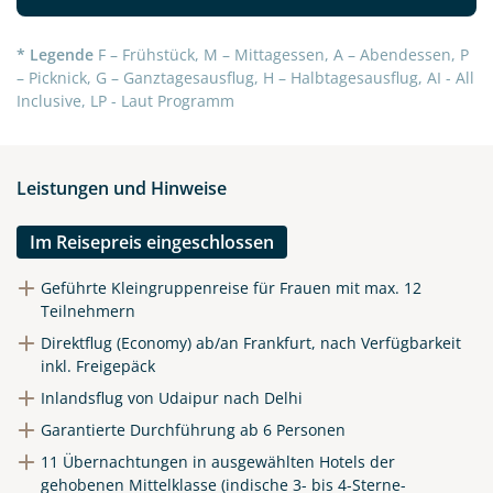
Telegram
* Legende
F – Frühstück, M – Mittagessen, A – Abendessen, P
– Picknick, G – Ganztagesausflug, H – Halbtagesausflug, AI - All
Inclusive, LP - Laut Programm
per E-Mail senden
Link kopieren
Leistungen und Hinweise
Im Reisepreis eingeschlossen
Geführte Kleingruppenreise für Frauen mit max. 12
Teilnehmern
Direktflug (Economy) ab/an Frankfurt, nach Verfügbarkeit
inkl. Freigepäck
Inlandsflug von Udaipur nach Delhi
Garantierte Durchführung ab 6 Personen
11 Übernachtungen in ausgewählten Hotels der
gehobenen Mittelklasse (indische 3- bis 4-Sterne-