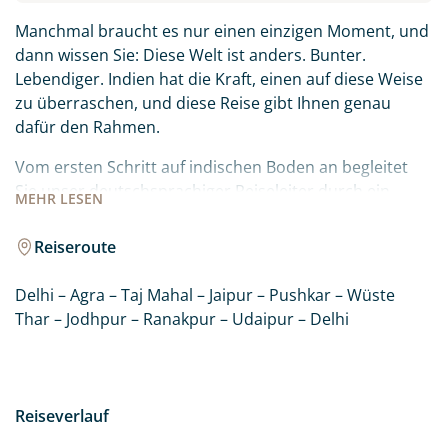
Manchmal braucht es nur einen einzigen Moment, und
dann wissen Sie: Diese Welt ist anders. Bunter.
Lebendiger. Indien hat die Kraft, einen auf diese Weise
zu überraschen, und diese Reise gibt Ihnen genau
dafür den Rahmen.
Vom ersten Schritt auf indischen Boden an begleitet
Sie unser deutschsprachiger Reiseleiter durch ein
MEHR
LESEN
Land, das kaum eine Pause kennt. Direkt hinein ins
Geschehen: in die dampfenden Garküchen der Basare,
Reiseroute
in den heiligen Sikh-Tempel, wo Tausende von Pilgern
täglich versorgt werden und wo Sie vielleicht selbst die
Delhi – Agra – Taj Mahal – Jaipur – Pushkar – Wüste
Chapati-Teigscheiben formen.
Thar – Jodhpur – Ranakpur – Udaipur – Delhi
Weiter führt Sie der Weg zu den großen Wahrzeichen:
dem Roten Fort, dem Taj Mahal in der
Abenddämmerung, dem Stadtpalast von Jaipur. Doch
Reiseverlauf
was wirklich nachhallt, sind oft die unerwarteten
Begegnungen. Die Fahrerinnen der Pink City Rikshaw