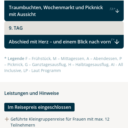
Traumbuchten, Wochenmarkt und Picknick
X
F
A
*
mit Aussicht
WhatsApp
9. TAG
F
*
Telegram
Abschied mit Herz – und einem Blick nach vorn
per E-Mail senden
* Legende
F – Frühstück, M – Mittagessen, A – Abendessen, P
– Picknick, G – Ganztagesausflug, H – Halbtagesausflug, AI - All
Inclusive, LP - Laut Programm
Link kopieren
Leistungen und Hinweise
Im Reisepreis eingeschlossen
Geführte Kleingruppenreise für Frauen mit max. 12
Teilnehmern