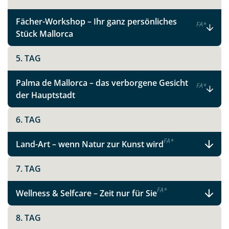
Fächer-Workshop – Ihr ganz persönliches
F
A
*
Stück Mallorca
5. TAG
Palma de Mallorca – das verborgene Gesicht
F
A
*
der Hauptstadt
Teile diese Reise
6. TAG
Frauenreise: Mallorca Moments
F
A
*
Land-Art – wenn Natur zur Kunst wird
7. TAG
Facebook
F
A
*
Wellness & Selfcare – Zeit nur für Sie
Instagram
8. TAG