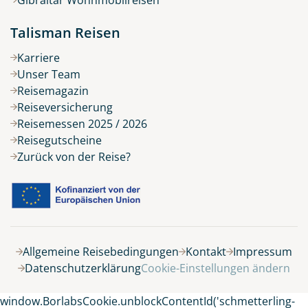
Talisman Reisen
Karriere
Unser Team
Reisemagazin
Reiseversicherung
Reisemessen 2025 / 2026
Reisegutscheine
Zurück von der Reise?
Belegung
Allgemeine Reisebedingungen
Kontakt
Impressum
Datenschutzerklärung
Cookie-Einstellungen ändern
8 Tage
window.BorlabsCookie.unblockContentId('schmetterling-