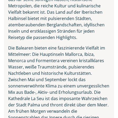
Metropolen, die reiche Kultur und kulinarische
Vielfalt bekannt ist
. Das Land auf der Iberischen
Halbinsel bietet mit pulsierenden Städten,
atemberaubenden Berglandschaften, idyllischen
Inseln und erstklassigen Stränden für jeden
Reisetyp die passenden Highlights.
Palma de Mallorca
Die Balearen bieten eine faszinierende Vielfalt im
Mittelmeer:
Die Hauptinseln Mallorca, Ibiza,
© Mistervlad - stock.adobe.com
Menorca und Formentera vereinen kristallklares
Wasser, weiße Traumstrände, pulsierendes
Nachtleben und historische Kulturstätten
.
Zwischen Mai und September lockt das
sonnenverwöhnte Klima zu einem unvergesslichen
Mix aus Bade-, Aktiv- und Erholungsurlaub. Die
Kathedrale La Seu ist das imposante Wahrzeichen
der Stadt Palma und thront direkt über dem Meer.
Am frühen Morgen verwandeln die
Sonnenstrahlen das Innere durch die riesigen