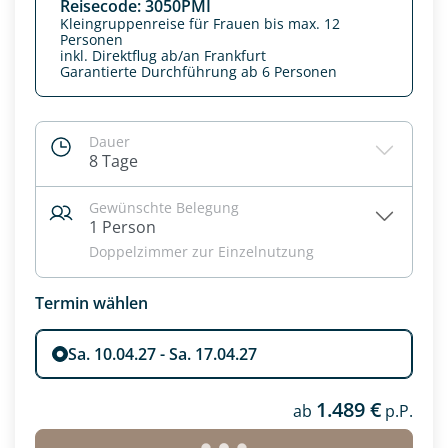
Reisecode: 3050PMI
Kleingruppenreise für Frauen bis max. 12
Personen
inkl. Direktflug ab/an Frankfurt
Garantierte Durchführung ab 6 Personen
Dauer
8 Tage
Gewünschte Belegung
1 Person
Doppelzimmer zur Einzelnutzung
Termin wählen
Datenschutz & Transparenz ist uns sehr wichtig!
Die Anfrage wird via SSL verschlüsselt an unseren Server
geschickt. Mit Absenden des Formulars, erklären Sie, dass
Sa. 10.04.27 - Sa. 17.04.27
Sie die
Datenschutzerklärung
und
Widerrufhinweise
zur
Kenntnis genommen und akzeptiert haben.
1.489 €
ab
p.P.