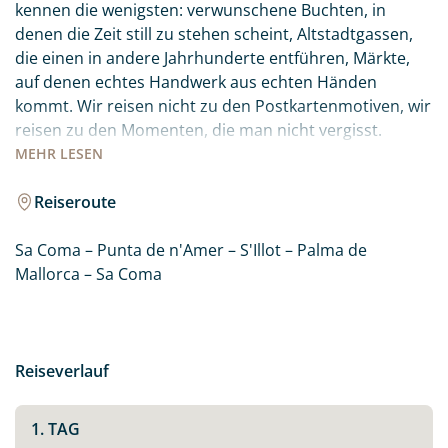
kennen die wenigsten: verwunschene Buchten, in
denen die Zeit still zu stehen scheint, Altstadtgassen,
die einen in andere Jahrhunderte entführen, Märkte,
auf denen echtes Handwerk aus echten Händen
kommt. Wir reisen nicht zu den Postkartenmotiven, wir
reisen zu den Momenten, die man nicht vergisst.
MEHR
LESEN
Gemeinsam erleben wir eine Insel, die weit mehr zu
schenken hat, als sie auf den ersten Blick preisgibt.
Reiseroute
Sie wandern an der Küste entlang, malen Ihren eigenen
Sa Coma – Punta de n'Amer – S'Illot – Palma de
spanischen Fächer, schaffen Kunst aus dem, was die
Mallorca – Sa Coma
Natur Ihnen hinlegt, und schlendern durch Palma
abseits der Touristenströme. Und mittendrin: ein
ganzer Tag nur für Sie, mit Sauna, Yoga, Pool und dem
wohltuenden Gefühl, einfach gar nichts zu müssen.
Reiseverlauf
Acht Tage, eine kleine Gruppe von Frauen, eine
wunderschöne Insel. Sie reisen als Fremde an und
1. TAG
kehren als Freundinnen zurück.