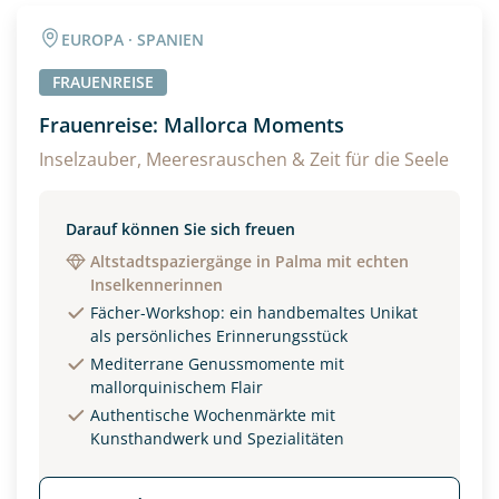
Angaben zur Reise
EUROPA · SPANIEN
Anzahl Erwachsener
Anzahl Kinder
FRAUENREISE
Frauenreise: Mallorca Moments
Alter
Inselzauber, Meeresrauschen & Zeit für die Seele
Darauf können Sie sich freuen
Unterkunft
Altstadtspaziergänge in Palma mit echten
Inselkennerinnen
DZ
EZ
Familienzimmer
Fächer-Workshop: ein handbemaltes Unikat
als persönliches Erinnerungsstück
Reisebeginn
Mediterrane Genussmomente mit
Option 1
mallorquinischem Flair
Option 2
Authentische Wochenmärkte mit
Kunsthandwerk und Spezialitäten
Weitere Informationen