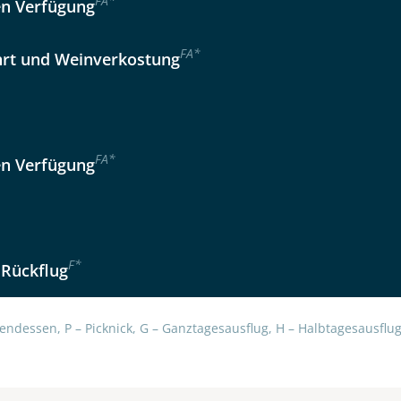
F
A
*
en Verfügung
 Reisen auf der Merkliste
F
A
*
Auswahl übernehmen
hrt und Weinverkostung
per E-Mail senden
en
F
A
*
en Verfügung
F
*
 Rückflug
endessen, P – Picknick, G – Ganztagesausflug, H – Halbtagesausflug,