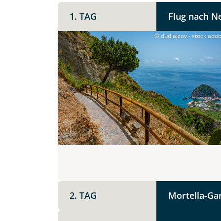
1. TAG
Flug nach N
© dudlajzov - stock.ado
Teile diese 
Facebook
Dau
2. TAG
Mortella-Ga
Mer
8 
X