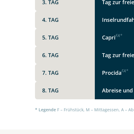
3. TAG
Tag zur frei
Keine
4. TAG
Inselrundfa
Telegram
F
A
*
5. TAG
Capri
Link kopier
6. TAG
Tag zur frei
F
A
*
7. TAG
Procida
8. TAG
Abreise und
* Legende
F – Frühstück, M – Mittagessen, A – Ab