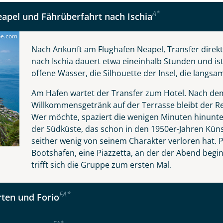
A
*
eapel und Fährüberfahrt nach Ischia
be.com
Nach Ankunft am Flughafen Neapel, Transfer direkt
nach Ischia dauert etwa eineinhalb Stunden und ist
offene Wasser, die Silhouette der Insel, die langsa
Am Hafen wartet der Transfer zum Hotel. Nach de
Willkommensgetränk auf der Terrasse bleibt der R
Wer möchte, spaziert die wenigen Minuten hinunter
der Südküste, das schon in den 1950er-Jahren Kün
seither wenig von seinem Charakter verloren hat. P
Reise
Bootshafen, eine Piazzetta, an der der Abend be
trifft sich die Gruppe zum ersten Mal.
Instagram
er wählen
F
A
*
rten und Forio
kliste
Tage
WhatsApp