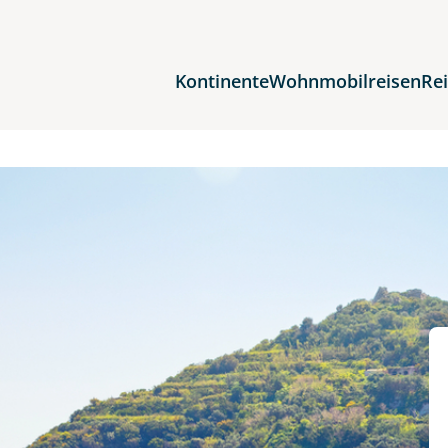
Kontinente
Wohnmobilreisen
Re
Reiseziele
Afrika
Asien
Europa
Nordamerika