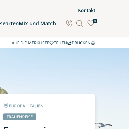
Kontakt
0
isearten
Mix und Match
AUF DIE MERKLISTE
TEILEN
DRUCKEN
Ozeanien
Südamerika
EUROPA · ITALIEN
FRAUENREISE