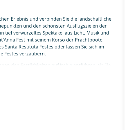
hen Erlebnis und verbinden Sie die landschaftliche
öhepunkten und den schönsten Ausflugszielen der
n tief verwurzeltes Spektakel aus Licht, Musik und
nt’Anna Fest mit seinem Korso der Prachtboote,
es Santa Restituta Festes oder lassen Sie sich im
e Festes verzaubern.
en den Festlichkeiten auf Ischia entführen wir Sie
eleganten Gassen und nach Procida, die mit ihren
er Geheimtipp gilt. Wählen Sie Ihren Wunschtermin