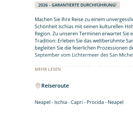
2026 - GARANTIERTE DURCHFÜHRUNG!
Machen Sie Ihre Reise zu einem unvergesslic
Schönheit Ischias mit seinen kulturellen H
Region. Zu unseren Terminen erwartet Sie ei
Tradition: Erleben Sie das weltberühmte Sa
begleiten Sie die feierlichen Prozessionen d
September vom Lichtermeer des San Michel
Das absolute Highlight Ihres Programms: Neb
MEHR
LESEN
auf die weltberühmte Insel Capri mit ihren 
bunt leuchtenden Hausfassaden als absolut
Reiseroute
für das perfekte Insel-Erlebnis:
Neapel - Ischia - Capri - Procida - Neapel