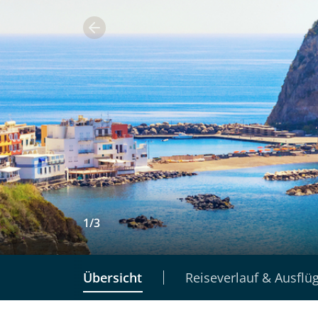
1
/
3
Übersicht
Reiseverlauf & Ausflü