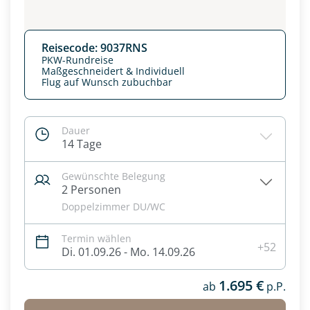
Reisecode: 9037RNS
PKW-Rundreise
Maßgeschneidert & Individuell
Flug auf Wunsch zubuchbar
Dauer
14 Tage
Gewünschte Belegung
2 Personen
Doppelzimmer DU/WC
Datenschutz & Transparenz ist uns sehr wichtig!
Die Anfrage wird via SSL verschlüsselt an unseren Server
Termin wählen
geschickt. Mit Absenden des Formulars, erklären Sie, dass
+52
Di. 01.09.26 - Mo. 14.09.26
Sie die
Datenschutzerklärung
und
Widerrufhinweise
zur
Kenntnis genommen und akzeptiert haben.
1.695 €
ab
p.P.