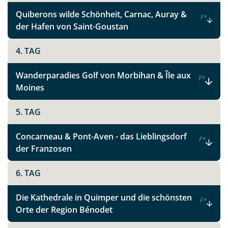
Bretagne
Quiberons wilde Schönheit, Carnac, Auray &
F
*
der Hafen von Saint-Goustan
4. TAG
Facebook
Wanderparadies Golf von Morbihan & Île aux
F
*
Instagram
Moines
5. TAG
X
Concarneau & Pont-Aven - das Lieblingsdorf
F
*
WhatsApp
der Franzosen
Telegram
6. TAG
Die Kathedrale in Quimper und die schönsten
per E-Mail senden
F
*
Orte der Region Bénodet