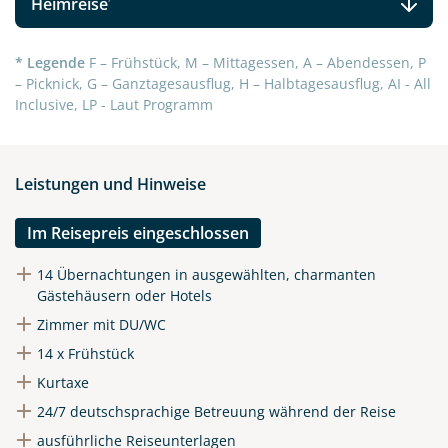
Heimreise
* Legende
F – Frühstück, M – Mittagessen, A – Abendessen, P
– Picknick, G – Ganztagesausflug, H – Halbtagesausflug, AI - All
Inclusive, LP - Laut Programm
Leistungen und Hinweise
Im Reisepreis eingeschlossen
14 Übernachtungen in ausgewählten, charmanten
Gästehäusern oder Hotels
Zimmer mit DU/WC
14 x Frühstück
Kurtaxe
24/7 deutschsprachige Betreuung während der Reise
ausführliche Reiseunterlagen