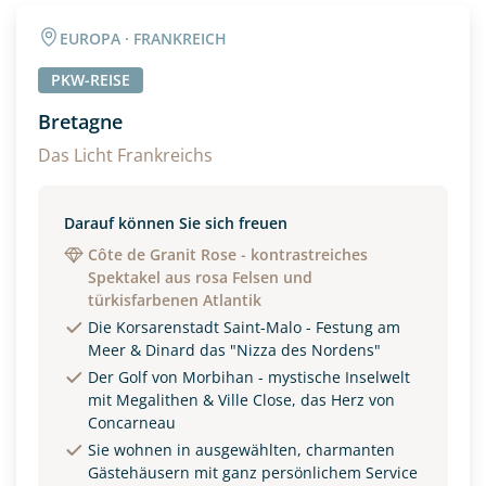
Angaben zur Reise
EUROPA · FRANKREICH
Anzahl Erwachsener
Anzahl Kinder
PKW-REISE
Bretagne
Alter
Das Licht Frankreichs
Darauf können Sie sich freuen
Unterkunft
Côte de Granit Rose - kontrastreiches
Spektakel aus rosa Felsen und
DZ
EZ
Familienzimmer
türkisfarbenen Atlantik
Die Korsarenstadt Saint-Malo - Festung am
Reisebeginn
Meer & Dinard das "Nizza des Nordens"
Option 1
Der Golf von Morbihan - mystische Inselwelt
Option 2
mit Megalithen & Ville Close, das Herz von
Concarneau
Sie wohnen in ausgewählten, charmanten
Weitere Informationen
Gästehäusern mit ganz persönlichem Service