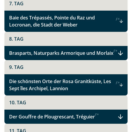
Link kopieren
7. TAG
Baie des Trépassés, Pointe du Raz und
F
*
Locronan, die Stadt der Weber
8. TAG
F
*
Brasparts, Naturparks Armorique und Morlaix
9. TAG
Die schönsten Orte der Rosa Granitküste, Les
F
*
Sept îles Archipel, Lannion
10. TAG
F
*
Der Gouffre de Plougrescant, Tréguier
11. TAG