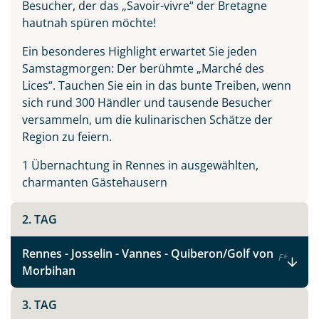
Besucher, der das „Savoir-vivre“ der Bretagne
hautnah spüren möchte!
Ein besonderes Highlight erwartet Sie jeden
Samstagmorgen: Der berühmte „Marché des
Lices“. Tauchen Sie ein in das bunte Treiben, wenn
sich rund 300 Händler und tausende Besucher
versammeln, um die kulinarischen Schätze der
Region zu feiern.
1 Übernachtung in Rennes in ausgewählten,
charmanten Gästehausern
2. TAG
Rennes - Josselin - Vannes - Quiberon/Golf von
F
*
Morbihan
Teile diese Reise
3. TAG