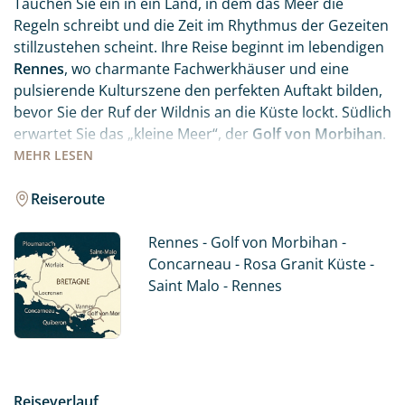
Tauchen Sie ein in ein Land, in dem das Meer die
Regeln schreibt und die Zeit im Rhythmus der Gezeiten
stillzustehen scheint. Ihre Reise beginnt im lebendigen
Rennes
, wo charmante Fachwerkhäuser und eine
pulsierende Kulturszene den perfekten Auftakt bilden,
bevor Sie der Ruf der Wildnis an die Küste lockt. Südlich
erwartet Sie das „kleine Meer“, der
Golf von Morbihan
.
Hier glitzert das Wasser zwischen unzähligen grünen
MEHR
LESEN
Inselchen, während mystische Megalithen von einer
jahrtausendealten Geschichte raunen. Weiter westlich
Reiseroute
empfängt Sie das malerische
Concarneau
mit seiner
berühmten
Ville Close
Rennes - Golf von Morbihan -
– einer Festung, die wie ein
steinernes Schiff mitten im Hafenbecken ruht. Spüren
Concarneau - Rosa Granit Küste -
Sie die salzige Brise, während Sie durch die engen
Saint Malo - Rennes
Gassen schlendern und den Duft von frisch
gebackenen Crêpes und dem Meer einatmen. Ein
absoluter Höhepunkt erwartet Sie an der
Rosa
Granitküste
. Hier hat die Natur monumentale
Skulpturen aus Stein erschaffen, die im Abendlicht in
Reiseverlauf