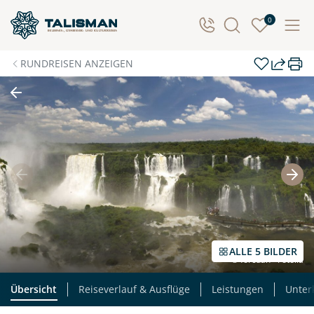
0
RUNDREISEN ANZEIGEN
ALLE 5 BILDER
© forcdan - Fotolia
Übersicht
Reiseverlauf & Ausflüge
Leistungen
Unter