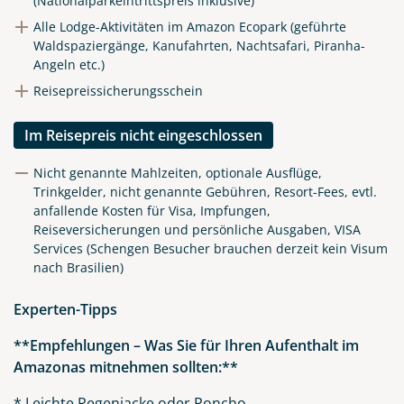
(Nationalparkeintrittspreis inklusive)
Facebook
Alle Lodge-Aktivitäten im Amazon Ecopark (geführte
Waldspaziergänge, Kanufahrten, Nachtsafari, Piranha-
Angeln etc.)
Instagram
Reisepreissicherungsschein
X
Im Reisepreis nicht eingeschlossen
Nicht genannte Mahlzeiten, optionale Ausflüge,
WhatsApp
Trinkgelder, nicht genannte Gebühren, Resort-Fees, evtl.
anfallende Kosten für Visa, Impfungen,
Reiseversicherungen und persönliche Ausgaben,
VISA
Telegram
Services (Schengen Besucher brauchen derzeit kein Visum
nach Brasilien)
per E-Mail senden
Experten-Tipps
Link kopieren
**Empfehlungen – Was Sie für Ihren Aufenthalt im
Amazonas mitnehmen sollten:**
* Leichte Regenjacke oder Poncho