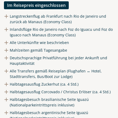
Im Reisepreis eingeschlossen
Langstreckenflug ab Frankfurt nach Rio de Janeiro und
zurück ab Manaus (Economy Class)
Inlandsflüge Rio de Janeiro nach Foz do Iguacu und Foz do
Iguaco nach Manaus (Economy Class)
Alle Unterkünfte wie beschrieben
Mahlzeiten gemäß Tagesangabe
Deutschsprachige Privatführung bei jeder Ankunft und
Hauptaktivität
Alle Transfers gemäß Reiseplan (Flughafen ↔ Hotel,
Stadttransfers, Bus/Boot zur Lodge)
Teile diese Reise
Halbtagesausflug Zuckerhut (ca. 4 Std.)
Halbtagesausflug Corcovado / Christus Erlöser (ca. 4 Std.)
Halbtagesbesuch brasilianische Seite Iguazú
Brasilien Rundreise
(Nationalparkeintrittspreis inklusive)
Halbtagesbesuch argentinische Seite Iguazú