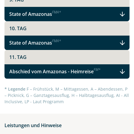
F
M
A
*
State of Amazonas
10. TAG
F
M
A
*
State of Amazonas
11. TAG
F
M
*
Abschied vom Amazonas - Heimreise
* Legende
F – Frühstück, M – Mittagessen, A – Abendessen, P
– Picknick, G – Ganztagesausflug, H – Halbtagesausflug, AI - All
Inclusive, LP - Laut Programm
Leistungen und Hinweise