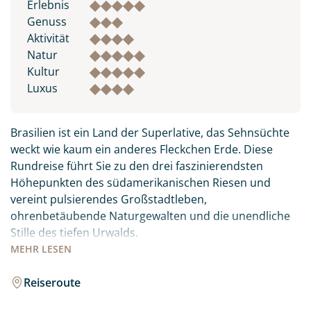
Erlebnis
Genuss
Aktivität
Natur
Kultur
Luxus
Brasilien ist ein Land der Superlative, das Sehnsüchte
weckt wie kaum ein anderes Fleckchen Erde. Diese
Rundreise führt Sie zu den drei faszinierendsten
Höhepunkten des südamerikanischen Riesen und
vereint pulsierendes Großstadtleben,
ohrenbetäubende Naturgewalten und die unendliche
Stille des tiefen Urwalds.
MEHR
LESEN
Erleben Sie das unbeschwerte Lebensgefühl in Rio de
Janeiro zwischen der legendären Copacabana und dem
Reiseroute
majestätischen Zuckerhut. Spüren Sie die gewaltige
Gischt der Iguazú-Wasserfälle, wo tonnenschwere