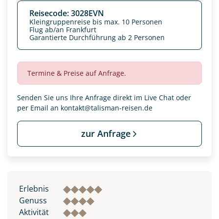
Reisecode: 3028EVN
Kleingruppenreise bis max. 10 Personen
Flug ab/an Frankfurt
Garantierte Durchführung ab 2 Personen
Termine & Preise auf Anfrage.
Senden Sie uns Ihre Anfrage direkt im Live Chat oder
per Email an
kontakt@talisman-reisen.de
zur Anfrage
Datenschutz & Transparenz ist uns sehr wichtig!
Die Anfrage wird via SSL verschlüsselt an unseren Server
geschickt. Mit Absenden des Formulars, erklären Sie, dass
Sie die
Datenschutzerklärung
und
Widerrufhinweise
zur
Erlebnis
Kenntnis genommen und akzeptiert haben.
Genuss
Aktivität