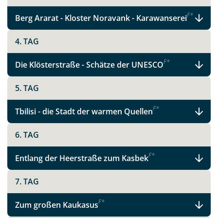
F
*
Berg Ararat - Kloster Noravank - Karawanserei
4. TAG
Teile diese Reise
F
*
Die Klösterstraße - Schätze der UNESCO
Armenien & Georgien
5. TAG
F
*
Tbilisi - die Stadt der warmen Quellen
Facebook
6. TAG
F
*
Entlang der Heerstraße zum Kasbek
Instagram
7. TAG
X
F
*
Zum großen Kaukasus
WhatsApp