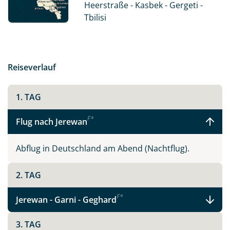
dichten Wäldern und majestätischen Bergen. Und nicht
Heerstraße - Kasbek - Gergeti -
zu vergessen: die kulinarischen Genüsse welche, sich
Tbilisi
nicht nur im georgischen Wein präsentieren sondern
auch im bekannten armenischen Brot - Lawasch -
welches auf keinem Tisch fehlen darf. Und wer erinnert
sich nicht an die legendären Fragen an Radio Eriwan?
Reiseverlauf
Im Prinzip ja...
1. TAG
F
*
Flug nach Jerewan
Abflug in Deutschland am Abend (Nachtflug).
2. TAG
F
*
Jerewan - Garni - Geghard
3. TAG