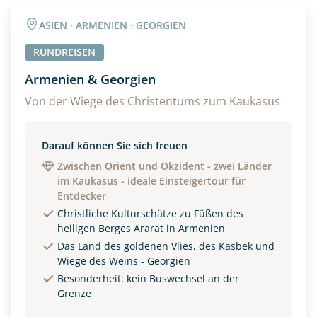
Angaben zur Reise
ASIEN · ARMENIEN · GEORGIEN
Anzahl Erwachsener
Anzahl Kinder
RUNDREISEN
Armenien & Georgien
Alter
Von der Wiege des Christentums zum Kaukasus
Darauf können Sie sich freuen
Unterkunft
Zwischen Orient und Okzident - zwei Länder
im Kaukasus - ideale Einsteigertour für
DZ
EZ
Familienzimmer
Entdecker
Christliche Kulturschätze zu Füßen des
Reisebeginn
heiligen Berges Ararat in Armenien
Option 1
Das Land des goldenen Vlies, des Kasbek und
Option 2
Wiege des Weins - Georgien
Besonderheit: kein Buswechsel an der
Grenze
Weitere Informationen