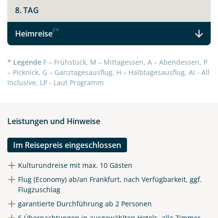
8. TAG
Telegram
F
*
Heimreise
per E-Mail senden
* Legende
F – Frühstück, M – Mittagessen, A – Abendessen, P
– Picknick, G – Ganztagesausflug, H – Halbtagesausflug, AI - All
Link kopieren
Inclusive, LP - Laut Programm
Leistungen und Hinweise
Im Reisepreis eingeschlossen
Kulturundreise mit max. 10 Gästen
Flug (Economy) ab/an Frankfurt, nach Verfügbarkeit, ggf.
Flugzuschlag
garantierte Durchführung ab 2 Personen
6 Übernachtungen in ausgewählten Hotels, alle Zimmer