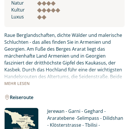
Natur
Kultur
Luxus
Raue Berglandschaften, dichte Wälder und malerische
Schluchten - das alles finden Sie in Armenien und
Georgien. Am Fuße des Berges Ararat liegt das
märchenhafte Land Armenien und in Georgien
fasziniert der dritthöchste Gipfel des Kaukasus, der
Kasbek. Durch das Hochland führ eine der wichtigsten
Handelsrouten des Altertums, die Seidenstraße. Beide
Länder faszinieren mit einer Fülle an Kultur -
MEHR
LESEN
uneinnehmbare Festungen, versteckte Klöster und
Kirchen, in Felsen geschlagene Höhlen, alte Brücken
Reiseroute
und hochgelegenen Städte. Einzigartige Kreuzsteine in
vollendeter Schönheit gelten als mächtiges Symbol der
Jerewan - Garni - Geghard -
Wahrheit und Ewigkeit. Die Natur bezaubert mit
Araratebene -Selimpass - Dilidshan
wunderschönen Blumenhängen, hochgelegenen Seen,
- Klösterstrasse - Tbilisi -