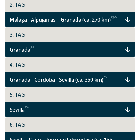
Facebook
2. TAG
F
M
*
Malaga - Alpujarras – Granada (ca. 270 km)
Instagram
3. TAG
X
F
*
Granada
WhatsApp
4. TAG
Telegram
F
*
Granada - Cordoba - Sevilla (ca. 350 km)
per E-Mail senden
5. TAG
F
*
Sevilla
Link kopieren
6. TAG
Sevilla - Cádiz – Jerez de la Frontera (ca. 155