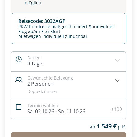
möglich
Reisecode: 3032AGP
PKW-Rundreise maßgeschneidert & individuell
Flug ab/an Frankfurt
Mietwagen individuell zubuchbar
Dauer
9 Tage
Gewünschte Belegung
2 Personen
Doppelzimmer
Datenschutz & Transparenz ist uns sehr wichtig!
Die Anfrage wird via SSL verschlüsselt an unseren Server
Termin wählen
geschickt. Mit Absenden des Formulars, erklären Sie, dass
+109
Sa. 03.10.26 - So. 11.10.26
Sie die
Datenschutzerklärung
und
Widerrufhinweise
zur
Kenntnis genommen und akzeptiert haben.
1.549 €
ab
p.P.