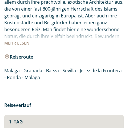
allem durch ihre prachtvolle, exotische Architektur aus,
die von einer fast 800-jährigen Herrschaft des Islams
geprägt und einzigartig in Europa ist. Aber auch ihre
Küstenstädte und Bergdörfer haben einen ganz
besonderen Reiz. Man findet hier eine wunderschöne
Natur, die durch ihre Vielfalt beeindruckt. Bewundern
Sie die großen Sehenswürdigkeiten der Städte, die
MEHR
LESEN
Alhambra Granadas und die Moschee-Kathedrale
Córdobas. Staunen Sie über die Größe der Kathedrale
Reiseroute
von Sevilla und die christliche Königsresidenz „Reales
Alcázares“ aus dem 14. Jh. Andalusiens Bergdörfer und
Malaga - Granada - Baeza - Sevilla - Jerez de la Frontera
das traumhaft gelegene Ronda besitzen einen ganz
- Ronda - Malaga
besonderen Charme. Besichtigen Sie eine der Sherry-
Kathedralen in Jerez de la Frontera und bummeln Sie
durch die geschichtsträchtige Hafenstadt Cádiz, von
der Kolumbus zu seinen Fahrten in die Neue Welt
Reiseverlauf
aufbrach.
1. TAG