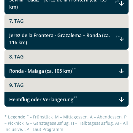
F
*
km)
7. TAG
Jerez de la Frontera - Grazalema – Ronda (ca.
F
*
116 km)
8. TAG
F
*
Ronda - Malaga (ca. 105 km)
9. TAG
F
*
Heimflug oder Verlängerung
* Legende
F – Frühstück, M – Mittagessen, A – Abendessen, P
– Picknick, G – Ganztagesausflug, H – Halbtagesausflug, AI - All
Inclusive, LP - Laut Programm