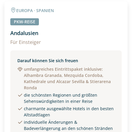
Angaben zur Reise
EUROPA · SPANIEN
Anzahl Erwachsener
Anzahl Kinder
PKW-REISE
Andalusien
Alter
Für Einsteiger
Darauf können Sie sich freuen
Unterkunft
umfangreiches Eintrittspaket inklusive:
Alhambra Granada, Mezquida Cordoba,
DZ
EZ
Familienzimmer
Kathedrale und Alcazar Sevilla & Stierarena
Ronda
Reisebeginn
die schönsten Regionen und größten
Sehenswürdigkeiten in einer Reise
Option 1
Option 2
charmante ausgewählte Hotels in den besten
Altstadtlagen
individuelle Änderungen &
Weitere Informationen
Badeverlängerung an den schönen Stränden