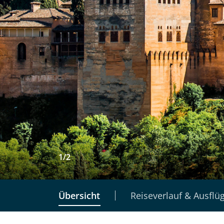
1
/
2
Übersicht
Reiseverlauf & Ausflü