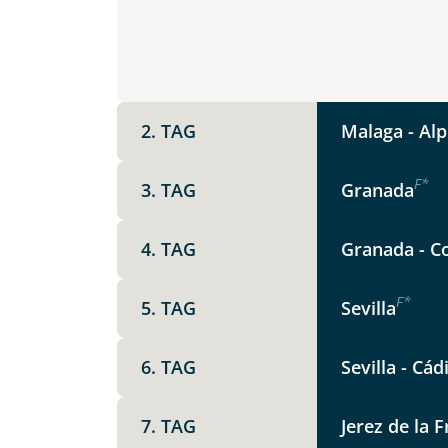
Vorname
E-Mail*
2. TAG
Malaga - Alp
F
*
3. TAG
Granada
Angaben zur Reise
Teile diese 
Anzahl Erwachsener
4. TAG
Granada - Co
F
*
5. TAG
Sevilla
Andalus
Unterkunft
6. TAG
Sevilla - Cád
DZ
EZ
Familienzimmer
Mer
Facebook
7. TAG
Reisebeginn
Jerez de la 