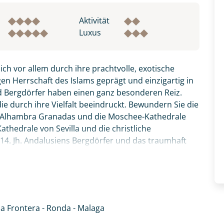
Aktivität
Luxus
ch vor allem durch ihre prachtvolle, exotische
igen Herrschaft des Islams geprägt und einzigartig in
nd Bergdörfer haben einen ganz besonderen Reiz.
e durch ihre Vielfalt beeindruckt. Bewundern Sie die
e Alhambra Granadas und die Moschee-Kathedrale
thedrale von Sevilla und die christliche
14. Jh. Andalusiens Bergdörfer und das traumhaft
eren Charme. Besichtigen Sie eine der Sherry-
mmeln Sie durch die geschichtsträchtige Hafenstadt
in die Neue Welt aufbrach.
 la Frontera - Ronda - Malaga