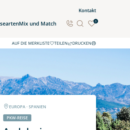
Kontakt
0
isearten
Mix und Match
AUF DIE MERKLISTE
TEILEN
DRUCKEN
Ozeanien
Südamerika
EUROPA · SPANIEN
PKW-REISE