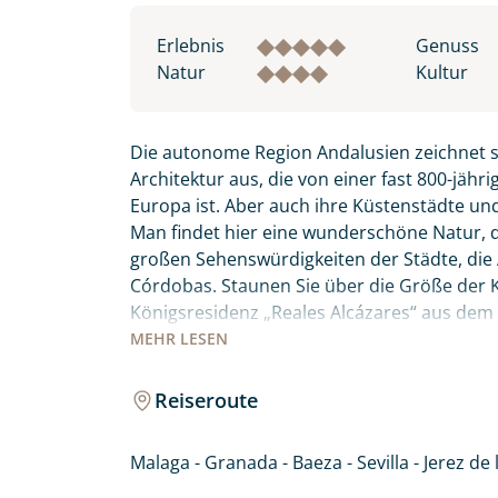
Erlebnis
Genuss
Natur
Kultur
Die autonome Region Andalusien zeichnet si
Architektur aus, die von einer fast 800-jähr
Europa ist. Aber auch ihre Küstenstädte u
Man findet hier eine wunderschöne Natur, di
großen Sehenswürdigkeiten der Städte, di
Córdobas. Staunen Sie über die Größe der Ka
Königsresidenz „Reales Alcázares“ aus dem 
gelegene Ronda besitzen einen ganz besond
MEHR
LESEN
Kathedralen in Jerez de la Frontera und bu
Cádiz, von der Kolumbus zu seinen Fahrten 
Reiseroute
Malaga - Granada - Baeza - Sevilla - Jerez de