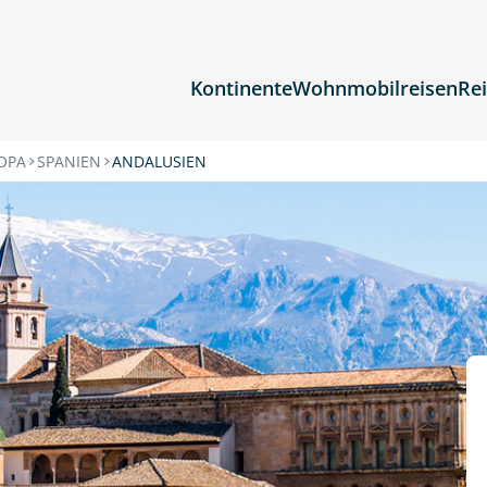
Kontinente
Wohnmobilreisen
Re
Reiseziele
OPA
SPANIEN
ANDALUSIEN
Afrika
Asien
Europa
Nordamerika