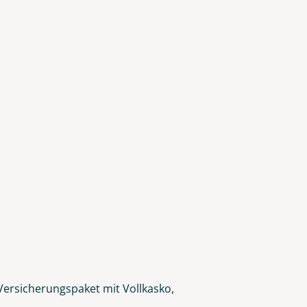
lars, erklären Sie, dass Sie die
en.
-Versicherungspaket mit Vollkasko,