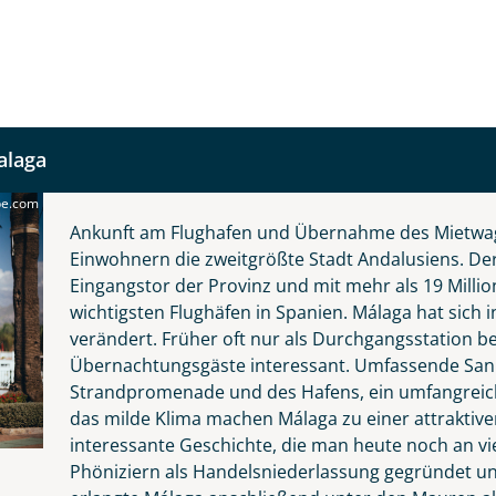
alaga
be.com
Ankunft am Flughafen und Übernahme des Mietwage
Einwohnern die zweitgrößte Stadt Andalusiens. Der 
Eingangstor der Provinz und mit mehr als 19 Millio
wichtigsten Flughäfen in Spanien. Málaga hat sich 
verändert. Früher oft nur als Durchgangsstation bet
fnahme! Ihr Urlaub - so individuell wie Sie. Teilen Sie uns
Übernachtungsgäste interessant. Umfassende Sani
 und kontaktieren Sie, um alles Weitere zu besprechen. Gem
Strandpromenade und des Hafens, ein umfangreiche
das milde Klima machen Málaga zu einer attraktive
interessante Geschichte, die man heute noch an v
Phöniziern als Handelsniederlassung gegründet u