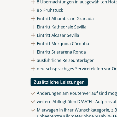
8 Übernachtungen in ausgewählten Hote
Die Anfrage wird via SSL versch
Datenschutzerklärung
und
Wid
8 x Frühstück
Eintritt Alhambra in Granada
Eintritt Kathedrale Sevilla
Eintritt Alcazar Sevilla
Eintritt Mezquida Córdoba.
Eintritt Stierarena Ronda
ausführliche Reiseunterlagen
deutschsprachiges Servicetelefon vor Or
Zusätzliche Leistungen
Änderungen am Routenverlauf sind mög
weitere Abflughäfen D/A/CH - Aufpreis ab
Mietwagen in Ihrer Wunschkategorie, z.B.
unbegrenzte Kilometer ohne SB ab 280 €