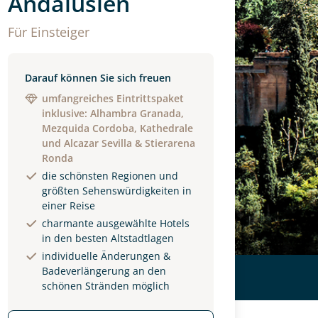
Andalusien
Für Einsteiger
Darauf können Sie sich freuen
umfangreiches Eintrittspaket
inklusive: Alhambra Granada,
Mezquida Cordoba, Kathedrale
und Alcazar Sevilla & Stierarena
Ronda
die schönsten Regionen und
größten Sehenswürdigkeiten in
einer Reise
charmante ausgewählte Hotels
in den besten Altstadtlagen
individuelle Änderungen &
Badeverlängerung an den
schönen Stränden möglich