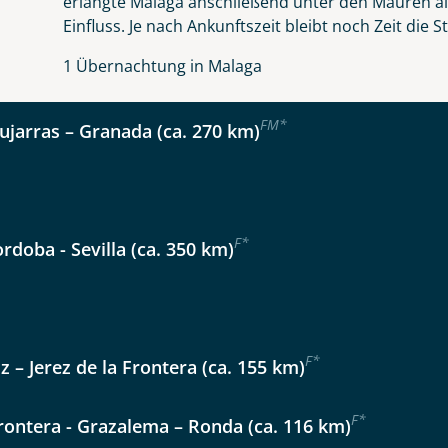
erlangte Málaga anschließend unter den Mauren a
Nachname
Einfluss. Je nach Ankunftszeit bleibt noch Zeit die 
1 Übernachtung in Malaga
Telefon
F
M
*
ujarras – Granada (ca. 270 km)
Reise
Anzahl Kinder
Alter
F
*
rdoba - Sevilla (ca. 350 km)
ien
F
*
iz – Jerez de la Frontera (ca. 155 km)
kliste
Instagram
F
*
Frontera - Grazalema – Ronda (ca. 116 km)