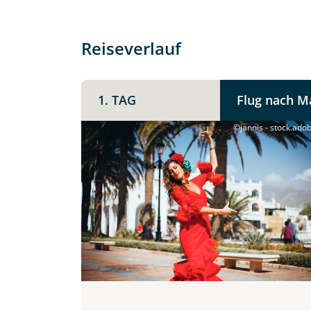
Reiseverlauf
1. TAG
Flug nach M
©jannis - stock.ado
Individuelle Anfrage
Herzlichen Dank für Ihre Kontaktau
mit. Wir prüfen die Verfügbarkeit
Traumreise.
Persönliche Daten