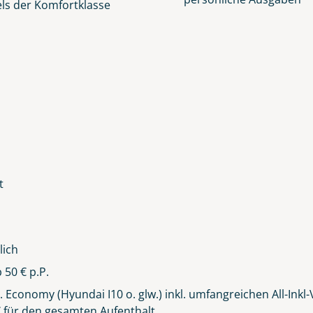
ls der Komfortklasse
lüsselt an unseren Server geschickt. Mit Absenden des Formu
errufhinweise
zur Kenntnis genommen und akzeptiert hab
t
lich
 50 € p.P.
 Economy (Hyundai I10 o. glw.) inkl. umfangreichen All-Inkl
 für den gesamten Aufenthalt