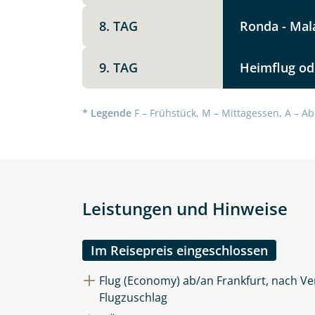
Option 1
Keine
8. TAG
Ronda - Mal
X
9. TAG
Heimflug od
Weitere Informationen
Telegram
* Legende
F – Frühstück, M – Mittagessen, A – Ab
Link kopier
Leistungen und Hinweise
Im Reisepreis eingeschlossen
Flug (Economy) ab/an Frankfurt, nach Ver
Flugzuschlag
Datenschutz & Transparenz ist 