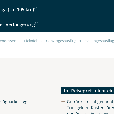
Option 2
 Reisen auf der Merkliste
F
*
aga (ca. 105 km)
WhatsApp
F
*
er Verlängerung
per E-Mail senden
endessen, P – Picknick, G – Ganztagesausflug, H – Halbtagesausflug,
en
Im Reisepreis nicht ei
fügbarkeit, ggf.
Getränke, nicht genannt
Trinkgelder, Kosten für
uns sehr wichtig!
persönliche Ausgaben