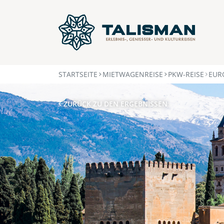
STARTSEITE
MIETWAGENREISE
PKW-REISE
EUR
ZURÜCK ZU DEN ERGEBNISSEN