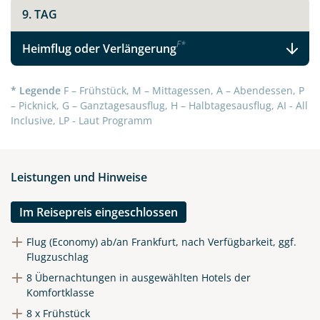
9. TAG
F
*
Heimflug oder Verlängerung
* Legende
F – Frühstück, M – Mittagessen, A – Abendessen, P
– Picknick, G – Ganztagesausflug, H – Halbtagesausflug, AI - All
Inclusive, LP - Laut Programm
Leistungen und Hinweise
Im Reisepreis eingeschlossen
Flug (Economy) ab/an Frankfurt, nach Verfügbarkeit, ggf.
Flugzuschlag
8 Übernachtungen in ausgewählten Hotels der
Komfortklasse
8 x Frühstück