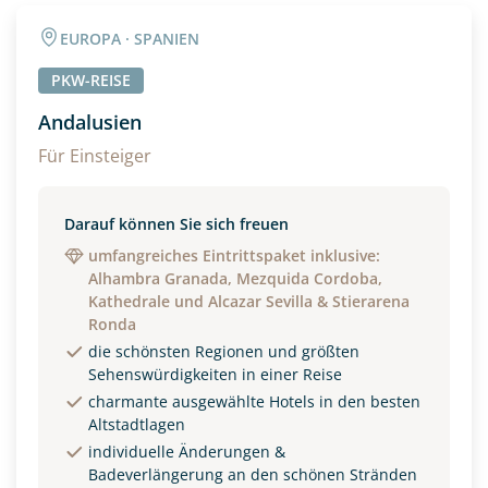
Angaben zur Reise
EUROPA · SPANIEN
Anzahl Erwachsener
Anzahl Kinder
PKW-REISE
Andalusien
Alter
Für Einsteiger
Darauf können Sie sich freuen
Unterkunft
umfangreiches Eintrittspaket inklusive:
Alhambra Granada, Mezquida Cordoba,
DZ
EZ
Familienzimmer
Kathedrale und Alcazar Sevilla & Stierarena
Ronda
Reisebeginn
die schönsten Regionen und größten
Sehenswürdigkeiten in einer Reise
Option 1
Option 2
charmante ausgewählte Hotels in den besten
Altstadtlagen
individuelle Änderungen &
Weitere Informationen
Badeverlängerung an den schönen Stränden