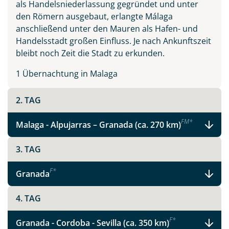
als Handelsniederlassung gegründet und unter
den Römern ausgebaut, erlangte Málaga
anschließend unter den Mauren als Hafen- und
Handelsstadt großen Einfluss. Je nach Ankunftszeit
bleibt noch Zeit die Stadt zu erkunden.
1 Übernachtung in Malaga
Teile diese Reise
2. TAG
Andalusien
F
M
*
Malaga - Alpujarras – Granada (ca. 270 km)
3. TAG
Facebook
F
*
Granada
Instagram
4. TAG
F
*
Granada - Cordoba - Sevilla (ca. 350 km)
X