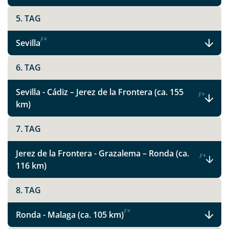
5. TAG
WhatsApp
F
*
Sevilla
Telegram
6. TAG
per E-Mail senden
Sevilla - Cádiz – Jerez de la Frontera (ca. 155
F
*
km)
Link kopieren
7. TAG
Jerez de la Frontera - Grazalema – Ronda (ca.
F
*
116 km)
8. TAG
F
*
Ronda - Malaga (ca. 105 km)