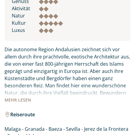
Genuss
Aktivität
Natur
Kultur
Luxus
Die autonome Region Andalusien zeichnet sich vor
allem durch ihre prachtvolle, exotische Architektur aus,
die von einer fast 800-jährigen Herrschaft des Islams
geprägt und einzigartig in Europa ist. Aber auch ihre
Küstenstädte und Bergdörfer haben einen ganz
besonderen Reiz. Man findet hier eine wunderschöne
Natur, die durch ihre Vielfalt beeindruckt. Bewundern
Sie die großen Sehenswürdigkeiten der Städte, die
MEHR
LESEN
Alhambra Granadas und die Moschee-Kathedrale
Córdobas. Staunen Sie über die Größe der Kathedrale
Reiseroute
von Sevilla und die christliche Königsresidenz „Reales
Alcázares“ aus dem 14. Jh. Andalusiens Bergdörfer und
Malaga - Granada - Baeza - Sevilla - Jerez de la Frontera