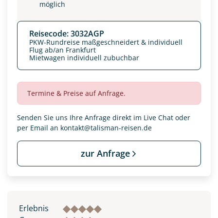
möglich
Reisecode: 3032AGP
PKW-Rundreise maßgeschneidert & individuell
Flug ab/an Frankfurt
Mietwagen individuell zubuchbar
Termine & Preise auf Anfrage.
Senden Sie uns Ihre Anfrage direkt im Live Chat oder
per Email an
kontakt@talisman-reisen.de
Datenschutz & Transparenz ist uns sehr wichtig!
zur Anfrage
Die Anfrage wird via SSL verschlüsselt an unseren Server
geschickt. Mit Absenden des Formulars, erklären Sie, dass
Sie die
Datenschutzerklärung
und
Widerrufhinweise
zur
Kenntnis genommen und akzeptiert haben.
Erlebnis