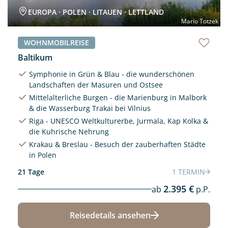
EUROPA · POLEN · LITAUEN · LETTLAND
Mario Totzek
WOHNMOBILREISE
Baltikum
Symphonie in Grün & Blau - die wunderschönen
Landschaften der Masuren und Ostsee
Mittelalterliche Burgen - die Marienburg in Malbork
& die Wasserburg Trakai bei Vilnius
Riga - UNESCO Weltkulturerbe, Jurmala, Kap Kolka &
die Kuhrische Nehrung
Krakau & Breslau - Besuch der zauberhaften Städte
in Polen
21 Tage
1 TERMIN
2.395 €
ab
p.P.
Reisedetails ansehen