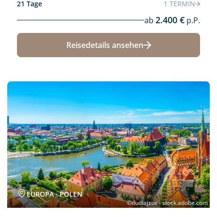
21 Tage
1 TERMIN
2.400 €
ab
p.P.
Reisedetails ansehen
Neu
EUROPA · POLEN
©dudlajzov - stock.adobe.com