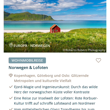
EUROPA · NORWEGEN
© Roberto Roberti Photography
WOHNMOBILREISE
Norwegen & Lofoten
Kopenhagen, Göteborg und Oslo: Glitzernde
Metropolen und kulturelle Vielfalt
Fjord-Magie und Ingenieurskunst: Durch das wilde
Herz der norwegischen Küste voller Kontraste
Eine Reise zur Inselwelt der Lofoten: Rote Rorbuer-
Kultur trifft auf schroffe Lofotwand am Nordmeer
Vom mittelalterlichen Glanz Trondheims bis zum