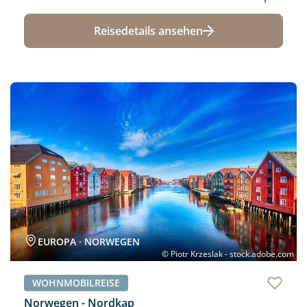
Reisedetails ansehen
Neu
EUROPA · NORWEGEN
© Piotr Krzeslak - stock.adobe.com
WOHNMOBILREISE
Norwegen - Nordkap