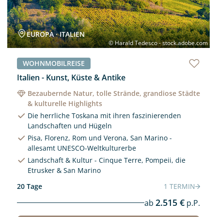
EUROPA · ITALIEN
© Harald Tedesco - stock.adobe.com
WOHNMOBILREISE
Italien - Kunst, Küste & Antike
Bezaubernde Natur, tolle Strände, grandiose Städte
& kulturelle Highlights
Die herrliche Toskana mit ihren faszinierenden
Landschaften und Hügeln
Pisa, Florenz, Rom und Verona, San Marino -
allesamt UNESCO-Weltkulturerbe
Landschaft & Kultur - Cinque Terre, Pompeii, die
Etrusker & San Marino
20 Tage
1 TERMIN
2.515 €
ab
p.P.