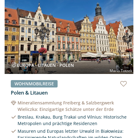
Neu
EUROPA · LITAUEN · POLEN
Mario Totzek
WOHNMOBILREISE
Polen & Litauen
Mineraliensammlung Freiberg & Salzbergwerk
Wieliczka: Einzigartige Schätze unter der Erde
Breslau, Krakau, Burg Trakai und Vilnius: Historische
Metropolen und prächtige Residenzen
Masuren und Europas letzter Urwald in Białowieża:
Faszinierende Naturlandschaften im wilden Osten