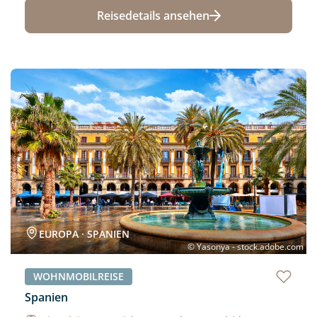
Reisedetails ansehen
Neu
EUROPA · SPANIEN
© Yasonya - stock.adobe.com
WOHNMOBILREISE
Spanien