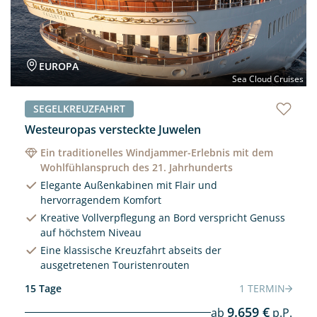
EUROPA
Sea Cloud Cruises
SEGELKREUZFAHRT
Westeuropas versteckte Juwelen
Ein traditionelles Windjammer-Erlebnis mit dem
Wohlfühlanspruch des 21. Jahrhunderts
Elegante Außenkabinen mit Flair und
hervorragendem Komfort
Kreative Vollverpflegung an Bord verspricht Genuss
auf höchstem Niveau
Eine klassische Kreuzfahrt abseits der
ausgetretenen Touristenrouten
15 Tage
1 TERMIN
9.659 €
ab
p.P.