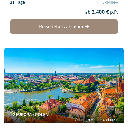
21 Tage
1 TERMIN
2.400 €
ab
p.P.
Reisedetails ansehen
Neu
EUROPA · POLEN
©dudlajzov - stock.adobe.com