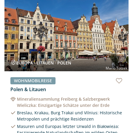
Neu
EUROPA · LITAUEN · POLEN
Mario Totzek
WOHNMOBILREISE
Polen & Litauen
Mineraliensammlung Freiberg & Salzbergwerk
Wieliczka: Einzigartige Schätze unter der Erde
Breslau, Krakau, Burg Trakai und Vilnius: Historische
Metropolen und prächtige Residenzen
Masuren und Europas letzter Urwald in Białowieża:
Faszinierende Naturlandschaften im wilden Osten