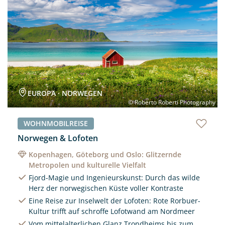
EUROPA · NORWEGEN
© Roberto Roberti Photography
WOHNMOBILREISE
Norwegen & Lofoten
Kopenhagen, Göteborg und Oslo: Glitzernde
Metropolen und kulturelle Vielfalt
Fjord-Magie und Ingenieurskunst: Durch das wilde
Herz der norwegischen Küste voller Kontraste
Eine Reise zur Inselwelt der Lofoten: Rote Rorbuer-
Kultur trifft auf schroffe Lofotwand am Nordmeer
Vom mittelalterlichen Glanz Trondheims bis zum