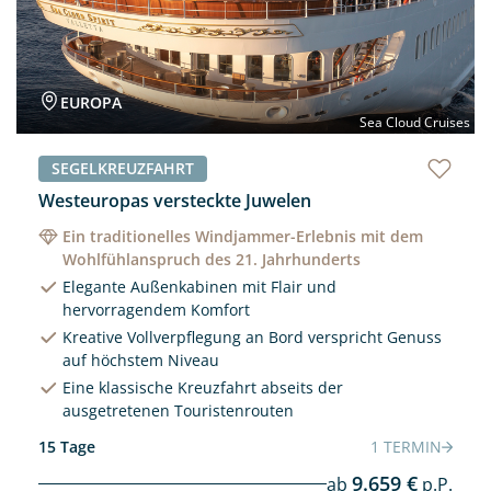
EUROPA
Sea Cloud Cruises
SEGELKREUZFAHRT
Westeuropas versteckte Juwelen
Ein traditionelles Windjammer-Erlebnis mit dem
Wohlfühlanspruch des 21. Jahrhunderts
Elegante Außenkabinen mit Flair und
hervorragendem Komfort
Kreative Vollverpflegung an Bord verspricht Genuss
auf höchstem Niveau
Eine klassische Kreuzfahrt abseits der
ausgetretenen Touristenrouten
15 Tage
1 TERMIN
9.659 €
ab
p.P.