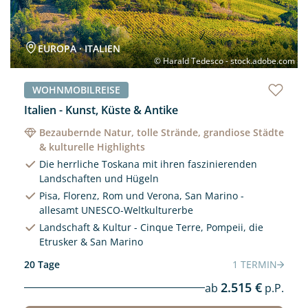
EUROPA · ITALIEN
© Harald Tedesco - stock.adobe.com
WOHNMOBILREISE
Italien - Kunst, Küste & Antike
Bezaubernde Natur, tolle Strände, grandiose Städte
& kulturelle Highlights
Die herrliche Toskana mit ihren faszinierenden
Landschaften und Hügeln
Pisa, Florenz, Rom und Verona, San Marino -
allesamt UNESCO-Weltkulturerbe
Landschaft & Kultur - Cinque Terre, Pompeii, die
Etrusker & San Marino
20 Tage
1 TERMIN
2.515 €
ab
p.P.