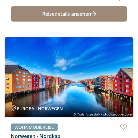
Reisedetails ansehen
Neu
EUROPA · NORWEGEN
© Piotr Krzeslak - stock.adobe.com
WOHNMOBILREISE
Norwegen - Nordkap