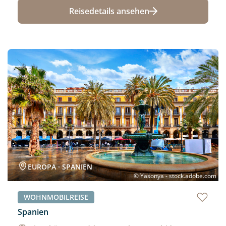
Reisedetails ansehen
Neu
EUROPA · SPANIEN
© Yasonya - stock.adobe.com
WOHNMOBILREISE
Spanien