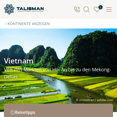
0
KONTINENTE ANZEIGEN
Vietnam
Von den Märkten von Hoi An bis zu den Mekong-
Deltas
© cristaltran / adobe.com
Reisetipps