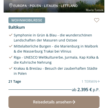
EUROPA · POLEN · LITAUEN · LETTLAND
Mario Totzek
WOHNMOBILREISE
Baltikum
Symphonie in Grün & Blau - die wunderschönen
Landschaften der Masuren und Ostsee
Mittelalterliche Burgen - die Marienburg in Malbork
& die Wasserburg Trakai bei Vilnius
Riga - UNESCO Weltkulturerbe, Jurmala, Kap Kolka &
die Kuhrische Nehrung
Krakau & Breslau - Besuch der zauberhaften Städte
in Polen
21 Tage
1 TERMIN
2.395 €
ab
p.P.
Reisedetails ansehen