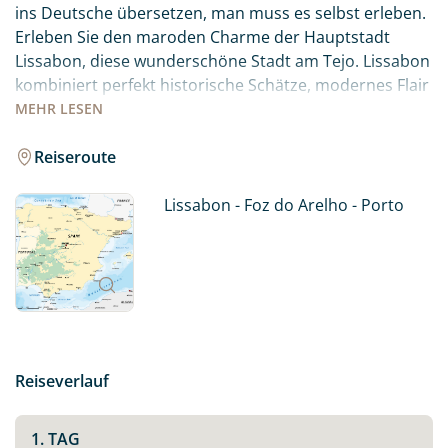
ins Deutsche übersetzen, man muss es selbst erleben.
Erleben Sie den maroden Charme der Hauptstadt
Lissabon, diese wunderschöne Stadt am Tejo. Lissabon
kombiniert perfekt historische Schätze, modernes Flair
und ein wunderbares Lebensgefühl. Die reiche
MEHR
LESEN
Geschichte und Kultur, wunderschöne Architektur und
der pulsierende Lifestyle der Hauptstadt machen sie zu
Reiseroute
einem ganz besonderen Reiseziel!
Lissabon - Foz do Arelho - Porto
Genießen Sie endlose Strände, unberührte Buchten
und wunderschöne Küstenlandschaften entlang des
Atlantiks bevor Sie nach Porto weiterfahren. Machen
Sie sich auf den Weg und spüren Sie selbst, was es
bedeutet – Saudade, die Emotionen von Portugal zu
spüren.
Reiseverlauf
1. TAG