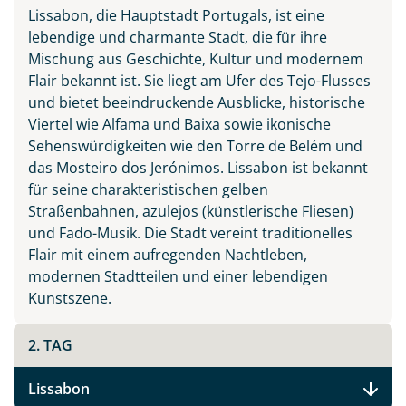
Lissabon, die Hauptstadt Portugals, ist eine
lebendige und charmante Stadt, die für ihre
Mischung aus Geschichte, Kultur und modernem
Flair bekannt ist. Sie liegt am Ufer des Tejo-Flusses
Teile diese Reise
und bietet beeindruckende Ausblicke, historische
Viertel wie Alfama und Baixa sowie ikonische
Sehenswürdigkeiten wie den Torre de Belém und
Facebook
das Mosteiro dos Jerónimos. Lissabon ist bekannt
für seine charakteristischen gelben
Straßenbahnen, azulejos (künstlerische Fliesen)
Instagram
und Fado-Musik. Die Stadt vereint traditionelles
Flair mit einem aufregenden Nachtleben,
X
modernen Stadtteilen und einer lebendigen
Kunstszene.
WhatsApp
2. TAG
Telegram
Lissabon