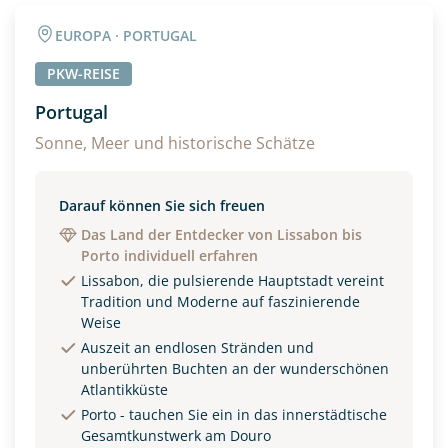
Angaben zur Reise
EUROPA · PORTUGAL
Anzahl Erwachsener
Anzahl Kinder
PKW-REISE
Portugal
Alter
Sonne, Meer und historische Schätze
Darauf können Sie sich freuen
Unterkunft
Das Land der Entdecker von Lissabon bis
Porto individuell erfahren
DZ
EZ
Familienzimmer
Lissabon, die pulsierende Hauptstadt vereint
Tradition und Moderne auf faszinierende
Reisebeginn
Weise
Option 1
Auszeit an endlosen Stränden und
Option 2
unberührten Buchten an der wunderschönen
Atlantikküste
Porto - tauchen Sie ein in das innerstädtische
Weitere Informationen
Gesamtkunstwerk am Douro