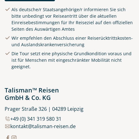
Als deutsche/r Staatsangehörige/r informieren Sie sich
Alfama - ein Stadtteil von
bitte unbedingt vor Reiseantritt über die aktuellen
Lissabon
Einreisebestimmungen für Ihr Reiseziel auf den offiziellen
Seiten des Auswärtigen Amtes
©SeanPavonePhoto -
stock.adobe.com
Wir empfehlen den Abschluss einer Reiserücktrittskosten-
und Auslandskrankenversicherung
Die Tour setzt eine physische Grundkondition voraus und
ist für Menschen mit eingeschränkter Mobilität nicht
geeignet.
Talisman™ Reisen
GmbH & Co. KG
Prager Straße 326 | 04289 Leipzig
+49 (0) 341 319 580 31
kontakt@talisman-reisen.de