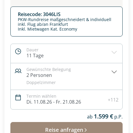
Reisecode: 3046LIS
PKW-Rundreise maßgeschneidert & individuell
inkl. Flug ab/an Frankfurt
Inkl. Mietwagen Kat. Economy
Dauer
11 Tage
Gewünschte Belegung
2 Personen
Doppelzimmer
Datenschutz & Transparenz ist uns sehr wichtig!
Termin wählen
Die Anfrage wird via SSL verschlüsselt an unseren Server
+112
Di. 11.08.26 - Fr. 21.08.26
geschickt. Mit Absenden des Formulars, erklären Sie, dass
Sie die
Datenschutzerklärung
und
Widerrufhinweise
zur
1.599 €
Kenntnis genommen und akzeptiert haben.
ab
p.P.
Reise anfragen