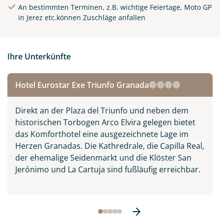
An bestimmten Terminen, z.B. wichtige Feiertage, Moto GP
in Jerez etc.können Zuschläge anfallen
Ihre Unterkünfte
Alhambra in Granada,
Hotel Eurostar Exe Triunfo Granada
Spanien
© Stanislav Georgiev -
Direkt an der Plaza del Triunfo und neben dem
stock.adobe.com
historischen Torbogen Arco Elvira gelegen bietet
das Komforthotel eine ausgezeichnete Lage im
Herzen Granadas. Die Kathredrale, die Capilla Real,
der ehemalige Seidenmarkt und die Klöster San
Jerónimo und La Cartuja sind fußläufig erreichbar.