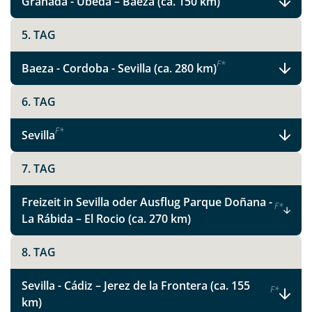
Granada - Úbeda – Baeza (ca. 150 km)
Glanzlichter in Andalusien
5. TAG
F
*
Baeza - Cordoba - Sevilla (ca. 280 km)
Facebook
6. TAG
Instagram
F
*
Sevilla
X
7. TAG
WhatsApp
Freizeit in Sevilla oder Ausflug Parque Doñana -
F
*
La Rábida – El Rocio (ca. 270 km)
Telegram
8. TAG
per E-Mail senden
Sevilla - Cádiz – Jerez de la Frontera (ca. 155
F
*
km)