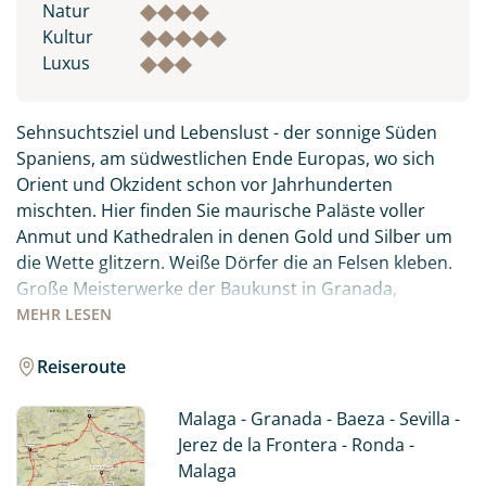
Natur
Kultur
Luxus
Sehnsuchtsziel und Lebenslust - der sonnige Süden
Spaniens, am südwestlichen Ende Europas, wo sich
Orient und Okzident schon vor Jahrhunderten
mischten. Hier finden Sie maurische Paläste voller
Anmut und Kathedralen in denen Gold und Silber um
die Wette glitzern. Weiße Dörfer die an Felsen kleben.
Große Meisterwerke der Baukunst in Granada,
Cordoba und Sevilla erinnern an eine fruchtbare
MEHR
LESEN
Epoche religiöser Toleranz und an die Glanzzeit
Andalusiens. Liebliche Landschaften mit Weinbergen,
Reiseroute
Olivenplantagen und Orangenbäumen wechseln sich
mit hohen Berge und endlosen Sandstränden ab. Eine
Malaga - Granada - Baeza - Sevilla -
Kulisse wie eine Bühne für die südliche Lebenslust.
Jerez de la Frontera - Ronda -
Erfahren Sie Andalusien auf eigene Faust und genießen
Malaga