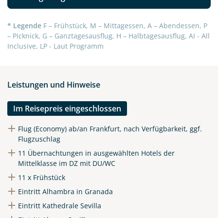
* Legende
F – Frühstück, M – Mittagessen, A – Abendessen, P
– Picknick, G – Ganztagesausflug, H – Halbtagesausflug, AI - All
Inclusive, LP - Laut Programm
Leistungen und Hinweise
Im Reisepreis eingeschlossen
Flug (Economy) ab/an Frankfurt, nach Verfügbarkeit, ggf.
Flugzuschlag
11 Übernachtungen in ausgewählten Hotels der
Mittelklasse im DZ mit DU/WC
11 x Frühstück
Eintritt Alhambra in Granada
Eintritt Kathedrale Sevilla