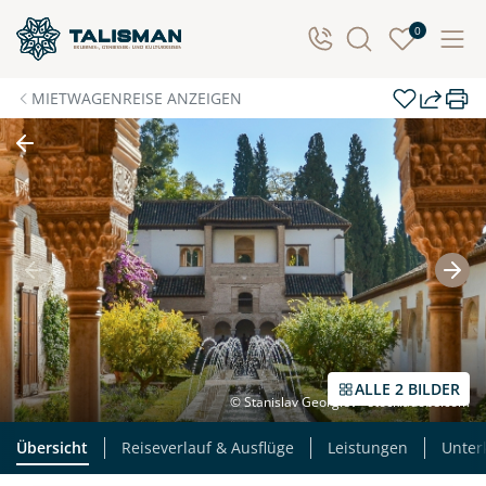
0
MIETWAGENREISE ANZEIGEN
ALLE 2 BILDER
© Stanislav Georgiev - stock.adobe.com
Übersicht
Reiseverlauf & Ausflüge
Leistungen
Unter