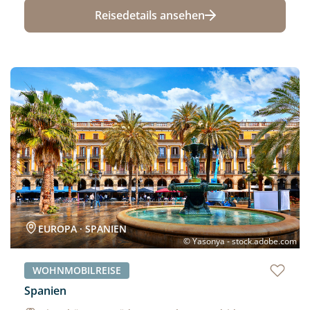
Reisedetails ansehen
Neu
EUROPA · SPANIEN
© Yasonya - stock.adobe.com
WOHNMOBILREISE
Spanien