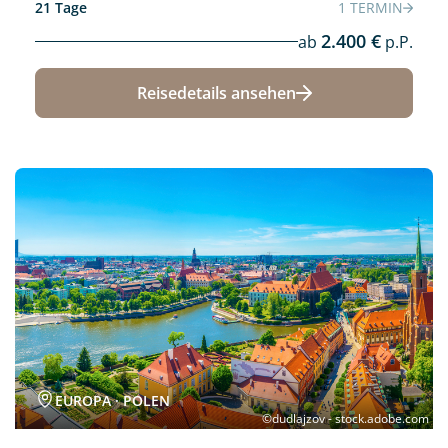
21 Tage
1 TERMIN
2.400 €
ab
p.P.
Reisedetails ansehen
Neu
EUROPA · POLEN
©dudlajzov - stock.adobe.com