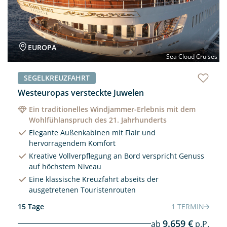
EUROPA
Sea Cloud Cruises
SEGELKREUZFAHRT
Westeuropas versteckte Juwelen
Ein traditionelles Windjammer-Erlebnis mit dem
Wohlfühlanspruch des 21. Jahrhunderts
Elegante Außenkabinen mit Flair und
hervorragendem Komfort
Kreative Vollverpflegung an Bord verspricht Genuss
auf höchstem Niveau
Eine klassische Kreuzfahrt abseits der
ausgetretenen Touristenrouten
15 Tage
1 TERMIN
9.659 €
ab
p.P.