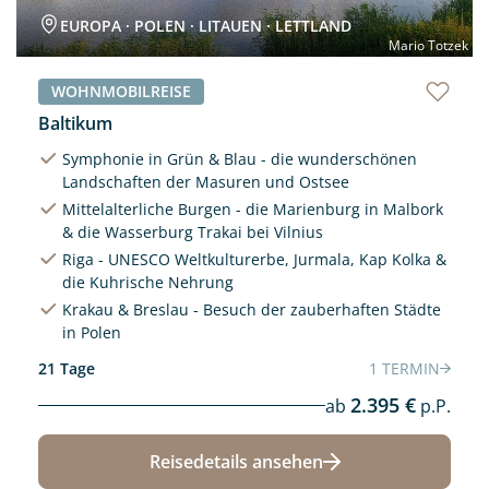
EUROPA · POLEN · LITAUEN · LETTLAND
Mario Totzek
WOHNMOBILREISE
Baltikum
Symphonie in Grün & Blau - die wunderschönen
Landschaften der Masuren und Ostsee
Mittelalterliche Burgen - die Marienburg in Malbork
& die Wasserburg Trakai bei Vilnius
Riga - UNESCO Weltkulturerbe, Jurmala, Kap Kolka &
die Kuhrische Nehrung
Krakau & Breslau - Besuch der zauberhaften Städte
in Polen
21 Tage
1 TERMIN
2.395 €
ab
p.P.
Reisedetails ansehen