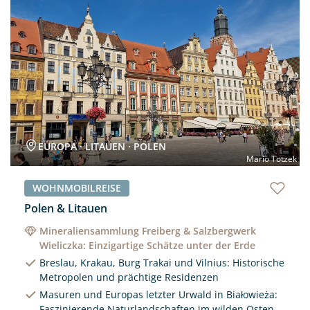
Neu
EUROPA · LITAUEN · POLEN
Mario Totzek
WOHNMOBILREISE
Polen & Litauen
Mineraliensammlung Freiberg & Salzbergwerk
Wieliczka: Einzigartige Schätze unter der Erde
Breslau, Krakau, Burg Trakai und Vilnius: Historische
Metropolen und prächtige Residenzen
Masuren und Europas letzter Urwald in Białowieża:
Faszinierende Naturlandschaften im wilden Osten