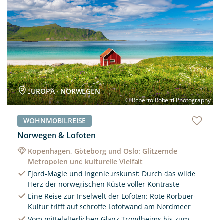
EUROPA · NORWEGEN
© Roberto Roberti Photography
WOHNMOBILREISE
Norwegen & Lofoten
Kopenhagen, Göteborg und Oslo: Glitzernde
Metropolen und kulturelle Vielfalt
Fjord-Magie und Ingenieurskunst: Durch das wilde
Herz der norwegischen Küste voller Kontraste
Eine Reise zur Inselwelt der Lofoten: Rote Rorbuer-
Kultur trifft auf schroffe Lofotwand am Nordmeer
Vom mittelalterlichen Glanz Trondheims bis zum