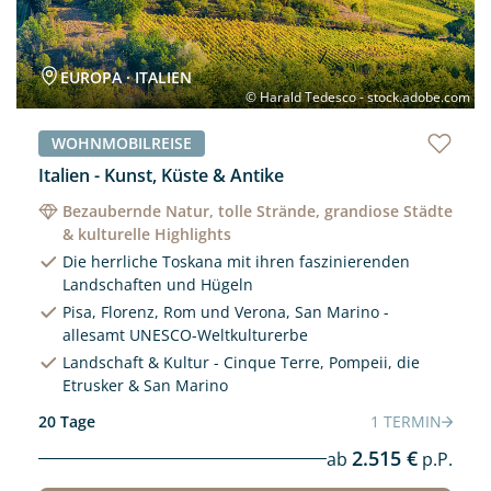
EUROPA · ITALIEN
© Harald Tedesco - stock.adobe.com
WOHNMOBILREISE
Italien - Kunst, Küste & Antike
Bezaubernde Natur, tolle Strände, grandiose Städte
& kulturelle Highlights
Die herrliche Toskana mit ihren faszinierenden
Landschaften und Hügeln
Pisa, Florenz, Rom und Verona, San Marino -
allesamt UNESCO-Weltkulturerbe
Landschaft & Kultur - Cinque Terre, Pompeii, die
Etrusker & San Marino
20 Tage
1 TERMIN
2.515 €
ab
p.P.