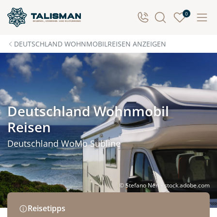
0
DEUTSCHLAND WOHNMOBILREISEN ANZEIGEN
Deutschland Wohnmobil
Reisen
Deutschland WoMo Subline
© Stefano Neri - stock.adobe.com
Reisetipps