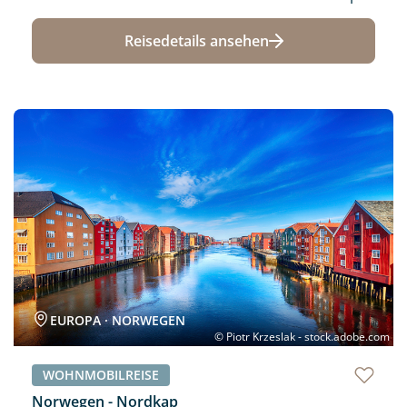
Reisedetails ansehen
Neu
EUROPA · NORWEGEN
© Piotr Krzeslak - stock.adobe.com
WOHNMOBILREISE
Norwegen - Nordkap