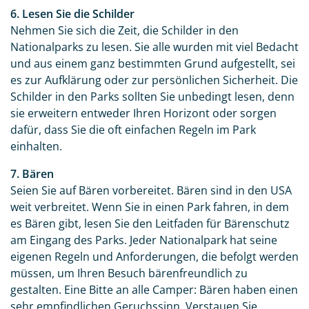
Teile diese Beitrag
6. Lesen Sie die Schilder
Nehmen Sie sich die Zeit, die Schilder in den
10 Tipps für Ihren Besuch in den
Nationalparks zu lesen. Sie alle wurden mit viel Bedacht
Nationalparks der USA
und aus einem ganz bestimmten Grund aufgestellt, sei
es zur Aufklärung oder zur persönlichen Sicherheit. Die
Schilder in den Parks sollten Sie unbedingt lesen, denn
sie erweitern entweder Ihren Horizont oder sorgen
Facebook
dafür, dass Sie die oft einfachen Regeln im Park
einhalten.
Instagram
7. Bären
Seien Sie auf Bären vorbereitet. Bären sind in den USA
X
weit verbreitet. Wenn Sie in einen Park fahren, in dem
es Bären gibt, lesen Sie den Leitfaden für Bärenschutz
WhatsApp
am Eingang des Parks. Jeder Nationalpark hat seine
eigenen Regeln und Anforderungen, die befolgt werden
müssen, um Ihren Besuch bärenfreundlich zu
Telegram
gestalten. Eine Bitte an alle Camper: Bären haben einen
sehr empfindlichen Geruchssinn. Verstauen Sie