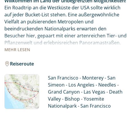
Willkommen im Land der unbegrenzten Möglichkeiten!
Ein Roadtrip an die Westküste der USA sollte wirklich
auf jeder Bucket-List stehen. Eine außergewöhnliche
Vielfalt an pulsierenden Metropolen und
beeindruckenden Nationalparks erwarten den
Besucher hier, gepaart mit einer artenreichen Tier- und
Pflanzenwelt und erlebnisreichen Panoramastraßen.
MEHR
LESEN
Die Westküste der USA hat weit mehr zu bieten als die
Golden Gate Bridge oder das Hollywood-Sign. Mit
Reiseroute
unserer Reise erleben Sie einen perfekten Mix aus den
Städten San Francisco, Los Angeles und Las Vegas,
San Francisco - Monterey - San
kombiniert mit den unendlichen Weiten des Westens
Simeon - Los Angeles - Needles -
und den Nationalparks Grand Canyon, Yosemite und
Grand Canyon - Las Vegas - Death
Death Valley. Also: Worauf warten Sie noch? „Let’s go
Valley - Bishop - Yosemite
West!“
Nationalpark - San Francisco
Der kalifornische Traum vereint die drei
Sehnsuchtsziele San Francisco, Los Angeles und Las
Vegas. Jede der Städte ist einzigartig und auf ihre