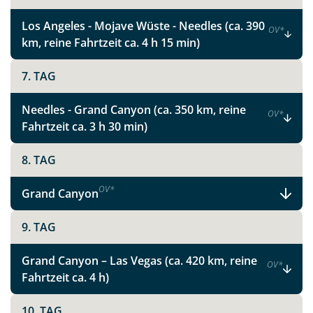
Metropolen und Nationalparks im Westen
Los Angeles - Mojave Wüste - Needles (ca. 390
der USA
OV
*
km, reine Fahrtzeit ca. 4 h 15 min)
7. TAG
Facebook
Needles - Grand Canyon (ca. 350 km, reine
OV
*
Instagram
Fahrtzeit ca. 3 h 30 min)
8. TAG
X
OV
*
Grand Canyon
WhatsApp
9. TAG
Telegram
Grand Canyon – Las Vegas (ca. 420 km, reine
OV
*
Fahrtzeit ca. 4 h)
per E-Mail senden
10. TAG