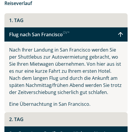
Reiseverlauf
eigene Art sehenswert. So findet man in San Francisco
neben den Cable Cars und der ehemaligen
Gefängnisinsel Alcatraz viele Spuren der Hippie-
1. TAG
Vergangenheit, während sich in Beverly Hills oder
OV
*
Hollywood die Schönen und Reichen die Klinke in die
Flug nach San Francisco
Hand geben, und in den zahlreichen Spielcasinos in
den Themenhotels am Las Vegas Strip gerne mal alles
Nach Ihrer Landung in San Francisco werden Sie
auf eine Karte gesetzt wird.
per Shuttlebus zur Autovermietung gebracht, wo
Sie Ihren Mietwagen übernehmen. Von hier aus ist
Eine Fahrt entlang der kurvenreichen Panoramastraße
es nur eine kurze Fahrt zu Ihrem ersten Hotel.
Pacific Coast Highway No. 1 wird Sie verzaubern und
Nach dem langen Flug und durch die Ankunft am
gehört zweifellos zu den Highlights Kaliforniens. In oft
späten Nachmittag/frühen Abend werden Sie trotz
schwindelerregender Höhe führt diese Straße immer
der Zeitverschiebung sicherlich gut schlafen.
am Pazifik entlang, mit wunderschönen Ausblicken und
malerischen Örtchen entlang der Strecke.
Eine Übernachtung in San Francisco.
Vollständig wird eine Reise in den Westen der USA erst
2. TAG
mit einem Besuch der spektakulären Schluchten und
unwirklich scheinenden Felsformationen des