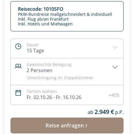
Reisecode: 1010SFO
PKW-Rundreise maßgeschneidert & individuell
Inkl. Flug ab/an Frankfurt
Inkl. Hotels und Mietwagen
Dauer
15 Tage
Gewünschte Belegung
2 Personen
Unterbringung im Doppelzimmer
Termin wählen
Datenschutz & Transparenz ist uns sehr wichtig!
+405
Fr. 02.10.26 - Fr. 16.10.26
Die Anfrage wird via SSL verschlüsselt an unseren Server
geschickt. Mit Absenden des Formulars, erklären Sie, dass
2.949 €
Sie die
Datenschutzerklärung
und
Widerrufhinweise
zur
ab
p.P.
Kenntnis genommen und akzeptiert haben.
Reise anfragen