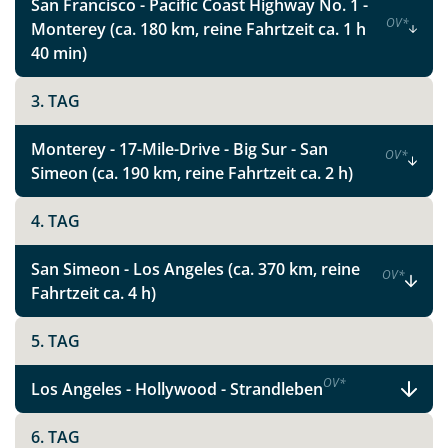
San Francisco - Pacific Coast Highway No. 1 -
imposanten Grand Canyon, das ikonische Wahrzeichen
OV
*
Monterey (ca. 180 km, reine Fahrtzeit ca. 1 h
des Südwestens.
40 min)
Ein nicht weniger beeindruckender und äußerst
fotogener Park und für viele das Kalifornien-Highlight
3. TAG
ist der Yosemite Nationalpark. Mit seinen gigantischen
Felsformationen, tosenden Wasserfällen und dunklen
Monterey - 17-Mile-Drive - Big Sur - San
OV
*
Wäldern zählt er zu den schönsten Nationalparks im
Simeon (ca. 190 km, reine Fahrtzeit ca. 2 h)
Westen der USA.
4. TAG
Lassen Sie sich ein auf das Abenteuer West USA, und
setzen Sie Ihrem Traumziel keine Grenzen. Vertrauen
San Simeon - Los Angeles (ca. 370 km, reine
OV
*
Sie unserer jahrelangen persönlichen Reiseerfahrung
Fahrtzeit ca. 4 h)
und unseren Zielgebietskenntnissen, und planen Sie
Ihre Reise mit uns nach Ihren ganz persönlichen und
5. TAG
individuellen Wünschen und Vorstellungen. Wir
beraten Sie gerne!
OV
*
Los Angeles - Hollywood - Strandleben
Teile diese Reise
6. TAG