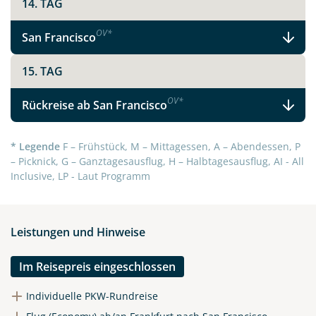
14. TAG
OV
*
San Francisco
15. TAG
OV
*
Rückreise ab San Francisco
* Legende
F – Frühstück, M – Mittagessen, A – Abendessen, P
– Picknick, G – Ganztagesausflug, H – Halbtagesausflug, AI - All
Inclusive, LP - Laut Programm
Leistungen und Hinweise
Im Reisepreis eingeschlossen
Individuelle PKW-Rundreise