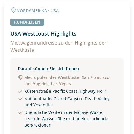
Angaben zur Reise
NORDAMERIKA · USA
Anzahl Erwachsener
Anzahl Kinder
RUNDREISEN
USA Westcoast Highlights
Alter
Mietwagenrundreise zu den Highlights der
Westküste
Unterkunft
Darauf können Sie sich freuen
Metropolen der Westküste: San Francisco,
DZ
EZ
Familienzimmer
Los Angeles, Las Vegas
Küstenstraße Pacific Coast Highway No. 1
Reisebeginn
Nationalparks Grand Canyon, Death Valley
Option 1
Option 2
und Yosemite
Unendliche Weite in der Mojave Wüste,
tosende Wasserfälle und beeindruckende
Bergregionen
Weitere Informationen