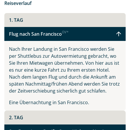
Reiseverlauf
eigene Art sehenswert. So findet man in San Francisco
neben den Cable Cars und der ehemaligen
Gefängnisinsel Alcatraz viele Spuren der Hippie-
1. TAG
Vergangenheit, während sich in Beverly Hills oder
OV
*
Hollywood die Schönen und Reichen die Klinke in die
Flug nach San Francisco
Hand geben, und in den zahlreichen Spielcasinos in
den Themenhotels am Las Vegas Strip gerne mal alles
Nach Ihrer Landung in San Francisco werden Sie
auf eine Karte gesetzt wird.
per Shuttlebus zur Autovermietung gebracht, wo
Sie Ihren Mietwagen übernehmen. Von hier aus ist
Eine Fahrt entlang der kurvenreichen Panoramastraße
es nur eine kurze Fahrt zu Ihrem ersten Hotel.
Pacific Coast Highway No. 1 wird Sie verzaubern und
Nach dem langen Flug und durch die Ankunft am
gehört zweifellos zu den Highlights Kaliforniens. In oft
späten Nachmittag/frühen Abend werden Sie trotz
schwindelerregender Höhe führt diese Straße immer
der Zeitverschiebung sicherlich gut schlafen.
am Pazifik entlang, mit wunderschönen Ausblicken und
malerischen Örtchen entlang der Strecke.
Eine Übernachtung in San Francisco.
Vollständig wird eine Reise in den Westen der USA erst
2. TAG
mit einem Besuch der spektakulären Schluchten und
unwirklich scheinenden Felsformationen des