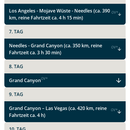
Metropolen und Nationalparks im Westen
Los Angeles - Mojave Wüste - Needles (ca. 390
der USA
OV
*
km, reine Fahrtzeit ca. 4 h 15 min)
7. TAG
Facebook
Needles - Grand Canyon (ca. 350 km, reine
OV
*
Instagram
Fahrtzeit ca. 3 h 30 min)
8. TAG
X
OV
*
Grand Canyon
WhatsApp
9. TAG
Telegram
Grand Canyon – Las Vegas (ca. 420 km, reine
OV
*
Fahrtzeit ca. 4 h)
per E-Mail senden
10. TAG