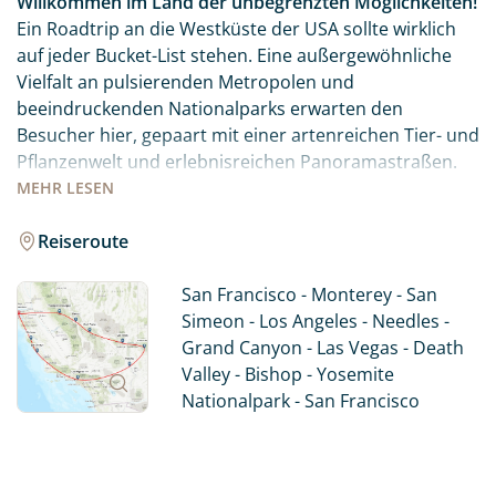
Willkommen im Land der unbegrenzten Möglichkeiten!
Ein Roadtrip an die Westküste der USA sollte wirklich
auf jeder Bucket-List stehen. Eine außergewöhnliche
Vielfalt an pulsierenden Metropolen und
beeindruckenden Nationalparks erwarten den
Besucher hier, gepaart mit einer artenreichen Tier- und
Pflanzenwelt und erlebnisreichen Panoramastraßen.
MEHR
LESEN
Die Westküste der USA hat weit mehr zu bieten als die
Golden Gate Bridge oder das Hollywood-Sign. Mit
Reiseroute
unserer Reise erleben Sie einen perfekten Mix aus den
Städten San Francisco, Los Angeles und Las Vegas,
San Francisco - Monterey - San
kombiniert mit den unendlichen Weiten des Westens
Simeon - Los Angeles - Needles -
und den Nationalparks Grand Canyon, Yosemite und
Grand Canyon - Las Vegas - Death
Death Valley. Also: Worauf warten Sie noch? „Let’s go
Valley - Bishop - Yosemite
West!“
Nationalpark - San Francisco
Der kalifornische Traum vereint die drei
Sehnsuchtsziele San Francisco, Los Angeles und Las
Vegas. Jede der Städte ist einzigartig und auf ihre