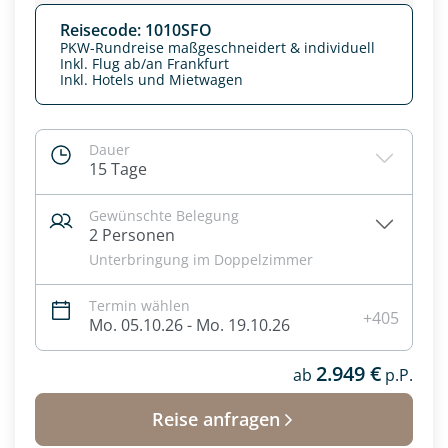
Reisecode: 1010SFO
PKW-Rundreise maßgeschneidert & individuell
Inkl. Flug ab/an Frankfurt
Inkl. Hotels und Mietwagen
Dauer
15 Tage
Gewünschte Belegung
2 Personen
Unterbringung im Doppelzimmer
Termin wählen
Datenschutz & Transparenz ist uns sehr wichtig!
+405
Mo. 05.10.26 - Mo. 19.10.26
Die Anfrage wird via SSL verschlüsselt an unseren Server
geschickt. Mit Absenden des Formulars, erklären Sie, dass
2.949 €
Sie die
Datenschutzerklärung
und
Widerrufhinweise
zur
ab
p.P.
Kenntnis genommen und akzeptiert haben.
Reise anfragen