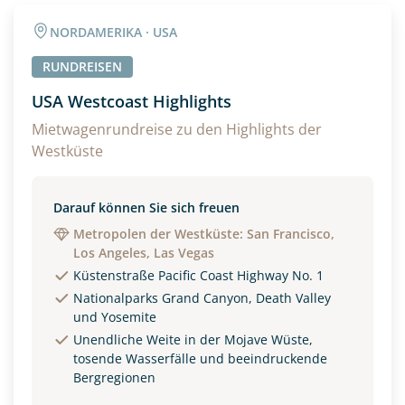
Angaben zur Reise
NORDAMERIKA · USA
Anzahl Erwachsener
Anzahl Kinder
RUNDREISEN
USA Westcoast Highlights
Alter
Mietwagenrundreise zu den Highlights der
Westküste
Unterkunft
Darauf können Sie sich freuen
Metropolen der Westküste: San Francisco,
DZ
EZ
Familienzimmer
Los Angeles, Las Vegas
Küstenstraße Pacific Coast Highway No. 1
Reisebeginn
Nationalparks Grand Canyon, Death Valley
Option 1
Option 2
und Yosemite
Unendliche Weite in der Mojave Wüste,
tosende Wasserfälle und beeindruckende
Bergregionen
Weitere Informationen