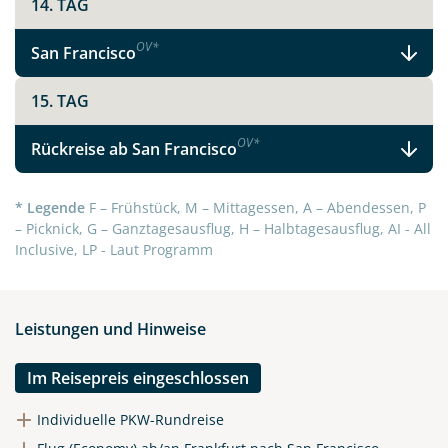
14. TAG
OV
*
San Francisco
15. TAG
OV
*
Rückreise ab San Francisco
* Legende
F – Frühstück, M – Mittagessen, A – Abendessen, P
– Picknick, G – Ganztagesausflug, H – Halbtagesausflug, AI - All
Inclusive, LP - Laut Programm
Leistungen und Hinweise
Im Reisepreis eingeschlossen
Individuelle PKW-Rundreise