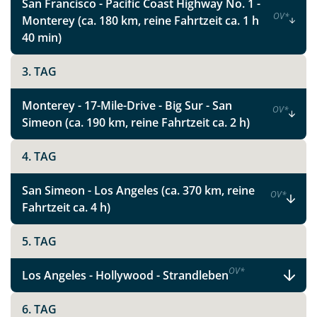
San Francisco - Pacific Coast Highway No. 1 -
imposanten Grand Canyon, das ikonische Wahrzeichen
OV
*
Monterey (ca. 180 km, reine Fahrtzeit ca. 1 h
des Südwestens.
40 min)
Ein nicht weniger beeindruckender und äußerst
fotogener Park und für viele das Kalifornien-Highlight
3. TAG
ist der Yosemite Nationalpark. Mit seinen gigantischen
Felsformationen, tosenden Wasserfällen und dunklen
Monterey - 17-Mile-Drive - Big Sur - San
OV
*
Wäldern zählt er zu den schönsten Nationalparks im
Simeon (ca. 190 km, reine Fahrtzeit ca. 2 h)
Westen der USA.
4. TAG
Lassen Sie sich ein auf das Abenteuer West USA, und
setzen Sie Ihrem Traumziel keine Grenzen. Vertrauen
San Simeon - Los Angeles (ca. 370 km, reine
OV
*
Sie unserer jahrelangen persönlichen Reiseerfahrung
Fahrtzeit ca. 4 h)
und unseren Zielgebietskenntnissen, und planen Sie
Ihre Reise mit uns nach Ihren ganz persönlichen und
5. TAG
individuellen Wünschen und Vorstellungen. Wir
beraten Sie gerne!
OV
*
Los Angeles - Hollywood - Strandleben
Teile diese Reise
6. TAG