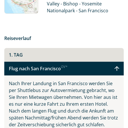
Death Valley. Also: Worauf warten Sie noch? „Let’s go
Valley - Bishop - Yosemite
West!“
Nationalpark - San Francisco
Der kalifornische Traum vereint die drei
Sehnsuchtsziele San Francisco, Los Angeles und Las
Vegas. Jede der Städte ist einzigartig und auf ihre
Reiseverlauf
eigene Art sehenswert. So findet man in San Francisco
neben den Cable Cars und der ehemaligen
Gefängnisinsel Alcatraz viele Spuren der Hippie-
1. TAG
Vergangenheit, während sich in Beverly Hills oder
OV
*
Hollywood die Schönen und Reichen die Klinke in die
Flug nach San Francisco
Hand geben, und in den zahlreichen Spielcasinos in
den Themenhotels am Las Vegas Strip gerne mal alles
Nach Ihrer Landung in San Francisco werden Sie
auf eine Karte gesetzt wird.
per Shuttlebus zur Autovermietung gebracht, wo
Sie Ihren Mietwagen übernehmen. Von hier aus ist
Eine Fahrt entlang der kurvenreichen Panoramastraße
es nur eine kurze Fahrt zu Ihrem ersten Hotel.
Pacific Coast Highway No. 1 wird Sie verzaubern und
Nach dem langen Flug und durch die Ankunft am
gehört zweifellos zu den Highlights Kaliforniens. In oft
späten Nachmittag/frühen Abend werden Sie trotz
schwindelerregender Höhe führt diese Straße immer
der Zeitverschiebung sicherlich gut schlafen.
am Pazifik entlang, mit wunderschönen Ausblicken und