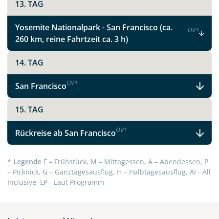
13. TAG
Yosemite Nationalpark - San Francisco (ca.
OV
*
260 km, reine Fahrtzeit ca. 3 h)
14. TAG
OV
*
San Francisco
15. TAG
OV
*
Rückreise ab San Francisco
* Legende
F – Frühstück, M – Mittagessen, A – Abendessen, P
– Picknick, G – Ganztagesausflug, H – Halbtagesausflug, AI - All
Inclusive, LP - Laut Programm