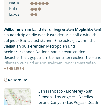
Natur
Kultur
Luxus
Willkommen im Land der unbegrenzten Möglichkeiten!
Ein Roadtrip an die Westküste der USA sollte wirklich
auf jeder Bucket-List stehen. Eine außergewöhnliche
Vielfalt an pulsierenden Metropolen und
beeindruckenden Nationalparks erwarten den
Besucher hier, gepaart mit einer artenreichen Tier- und
Pflanzenwelt und erlebnisreichen Panoramastraßen.
MEHR
LESEN
Die Westküste der USA hat weit mehr zu bieten als die
Golden Gate Bridge oder das Hollywood-Sign. Mit
Reiseroute
unserer Reise erleben Sie einen perfekten Mix aus den
Städten San Francisco, Los Angeles und Las Vegas,
San Francisco - Monterey - San
kombiniert mit den unendlichen Weiten des Westens
Simeon - Los Angeles - Needles -
und den Nationalparks Grand Canyon, Yosemite und
Grand Canyon - Las Vegas - Death