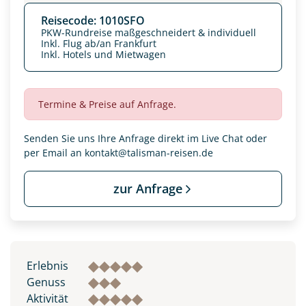
Reisecode: 1010SFO
PKW-Rundreise maßgeschneidert & individuell
Inkl. Flug ab/an Frankfurt
Inkl. Hotels und Mietwagen
Termine & Preise auf Anfrage.
Senden Sie uns Ihre Anfrage direkt im Live Chat oder
per Email an
kontakt@talisman-reisen.de
zur Anfrage
Datenschutz & Transparenz ist uns sehr wichtig!
Die Anfrage wird via SSL verschlüsselt an unseren Server
geschickt. Mit Absenden des Formulars, erklären Sie, dass
Sie die
Datenschutzerklärung
und
Widerrufhinweise
zur
Erlebnis
Kenntnis genommen und akzeptiert haben.
Genuss
Aktivität