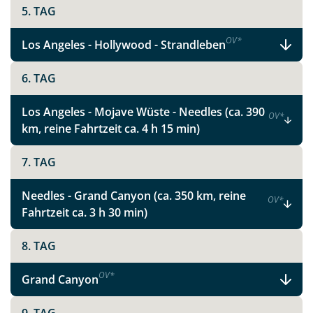
Ihre Reise mit uns nach Ihren ganz persönlichen und
5. TAG
individuellen Wünschen und Vorstellungen. Wir
beraten Sie gerne!
OV
*
Los Angeles - Hollywood - Strandleben
6. TAG
Los Angeles - Mojave Wüste - Needles (ca. 390
OV
*
km, reine Fahrtzeit ca. 4 h 15 min)
7. TAG
Teile diese Reise
Needles - Grand Canyon (ca. 350 km, reine
OV
*
Metropolen und Nationalparks im Westen
Fahrtzeit ca. 3 h 30 min)
der USA
8. TAG
OV
*
Grand Canyon
Facebook