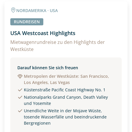
Angaben zur Reise
NORDAMERIKA · USA
Anzahl Erwachsener
Anzahl Kinder
RUNDREISEN
USA Westcoast Highlights
Alter
Mietwagenrundreise zu den Highlights der
Westküste
Unterkunft
Darauf können Sie sich freuen
Metropolen der Westküste: San Francisco,
DZ
EZ
Familienzimmer
Los Angeles, Las Vegas
Küstenstraße Pacific Coast Highway No. 1
Reisebeginn
Nationalparks Grand Canyon, Death Valley
Option 1
Option 2
und Yosemite
Unendliche Weite in der Mojave Wüste,
tosende Wasserfälle und beeindruckende
Bergregionen
Weitere Informationen