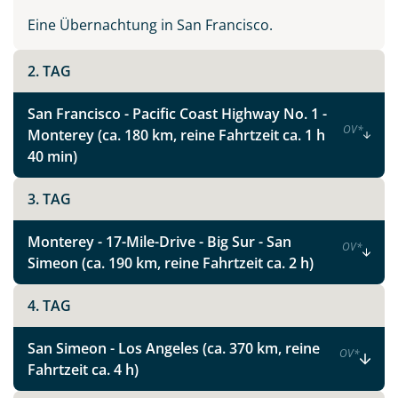
malerischen Örtchen entlang der Strecke.
Eine Übernachtung in San Francisco.
Vollständig wird eine Reise in den Westen der USA erst
2. TAG
mit einem Besuch der spektakulären Schluchten und
unwirklich scheinenden Felsformationen des
San Francisco - Pacific Coast Highway No. 1 -
imposanten Grand Canyon, das ikonische Wahrzeichen
OV
*
Monterey (ca. 180 km, reine Fahrtzeit ca. 1 h
des Südwestens.
40 min)
Ein nicht weniger beeindruckender und äußerst
fotogener Park und für viele das Kalifornien-Highlight
3. TAG
ist der Yosemite Nationalpark. Mit seinen gigantischen
Felsformationen, tosenden Wasserfällen und dunklen
Monterey - 17-Mile-Drive - Big Sur - San
OV
*
Wäldern zählt er zu den schönsten Nationalparks im
Simeon (ca. 190 km, reine Fahrtzeit ca. 2 h)
Westen der USA.
4. TAG
Lassen Sie sich ein auf das Abenteuer West USA, und
setzen Sie Ihrem Traumziel keine Grenzen. Vertrauen
San Simeon - Los Angeles (ca. 370 km, reine
OV
*
Sie unserer jahrelangen persönlichen Reiseerfahrung
Fahrtzeit ca. 4 h)
und unseren Zielgebietskenntnissen, und planen Sie