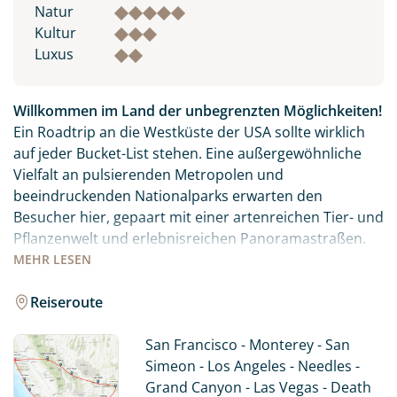
Natur
Kultur
Luxus
Willkommen im Land der unbegrenzten Möglichkeiten!
Ein Roadtrip an die Westküste der USA sollte wirklich
auf jeder Bucket-List stehen. Eine außergewöhnliche
Vielfalt an pulsierenden Metropolen und
beeindruckenden Nationalparks erwarten den
Besucher hier, gepaart mit einer artenreichen Tier- und
Pflanzenwelt und erlebnisreichen Panoramastraßen.
MEHR
LESEN
Die Westküste der USA hat weit mehr zu bieten als die
Golden Gate Bridge oder das Hollywood-Sign. Mit
Reiseroute
unserer Reise erleben Sie einen perfekten Mix aus den
Städten San Francisco, Los Angeles und Las Vegas,
San Francisco - Monterey - San
kombiniert mit den unendlichen Weiten des Westens
Simeon - Los Angeles - Needles -
und den Nationalparks Grand Canyon, Yosemite und
Grand Canyon - Las Vegas - Death