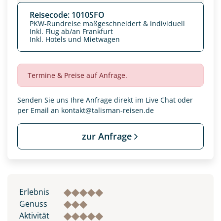
Reisecode: 1010SFO
PKW-Rundreise maßgeschneidert & individuell
Inkl. Flug ab/an Frankfurt
Inkl. Hotels und Mietwagen
Termine & Preise auf Anfrage.
Senden Sie uns Ihre Anfrage direkt im Live Chat oder
per Email an
kontakt@talisman-reisen.de
zur Anfrage
Datenschutz & Transparenz ist uns sehr wichtig!
Die Anfrage wird via SSL verschlüsselt an unseren Server
geschickt. Mit Absenden des Formulars, erklären Sie, dass
Sie die
Datenschutzerklärung
und
Widerrufhinweise
zur
Erlebnis
Kenntnis genommen und akzeptiert haben.
Genuss
Aktivität