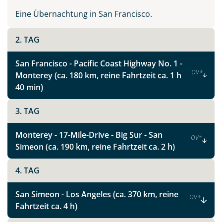
malerischen Örtchen entlang der Strecke.
Eine Übernachtung in San Francisco.
Vollständig wird eine Reise in den Westen der USA erst
2. TAG
mit einem Besuch der spektakulären Schluchten und
unwirklich scheinenden Felsformationen des
San Francisco - Pacific Coast Highway No. 1 -
imposanten Grand Canyon, das ikonische Wahrzeichen
OV
*
Monterey (ca. 180 km, reine Fahrtzeit ca. 1 h
des Südwestens.
40 min)
Ein nicht weniger beeindruckender und äußerst
fotogener Park und für viele das Kalifornien-Highlight
3. TAG
ist der Yosemite Nationalpark. Mit seinen gigantischen
Felsformationen, tosenden Wasserfällen und dunklen
Monterey - 17-Mile-Drive - Big Sur - San
OV
*
Wäldern zählt er zu den schönsten Nationalparks im
Simeon (ca. 190 km, reine Fahrtzeit ca. 2 h)
Westen der USA.
4. TAG
Lassen Sie sich ein auf das Abenteuer West USA, und
setzen Sie Ihrem Traumziel keine Grenzen. Vertrauen
San Simeon - Los Angeles (ca. 370 km, reine
OV
*
Sie unserer jahrelangen persönlichen Reiseerfahrung
Fahrtzeit ca. 4 h)
und unseren Zielgebietskenntnissen, und planen Sie