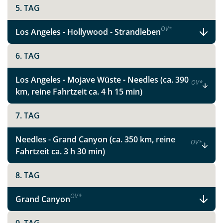
Ihre Reise mit uns nach Ihren ganz persönlichen und
5. TAG
individuellen Wünschen und Vorstellungen. Wir
beraten Sie gerne!
OV
*
Los Angeles - Hollywood - Strandleben
6. TAG
Los Angeles - Mojave Wüste - Needles (ca. 390
OV
*
km, reine Fahrtzeit ca. 4 h 15 min)
7. TAG
Teile diese Reise
Needles - Grand Canyon (ca. 350 km, reine
OV
*
Metropolen und Nationalparks im Westen
Fahrtzeit ca. 3 h 30 min)
der USA
8. TAG
OV
*
Grand Canyon
Facebook