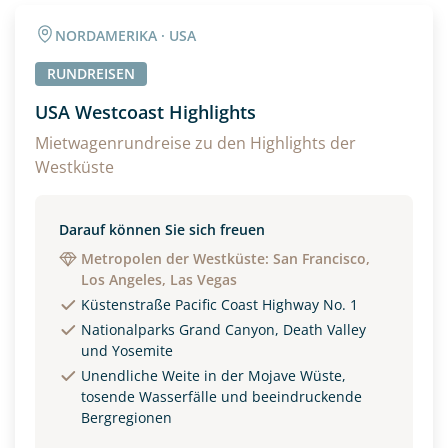
Angaben zur Reise
NORDAMERIKA · USA
Anzahl Erwachsener
Anzahl Kinder
RUNDREISEN
USA Westcoast Highlights
Alter
Mietwagenrundreise zu den Highlights der
Westküste
Unterkunft
Darauf können Sie sich freuen
Metropolen der Westküste: San Francisco,
DZ
EZ
Familienzimmer
Los Angeles, Las Vegas
Küstenstraße Pacific Coast Highway No. 1
Reisebeginn
Nationalparks Grand Canyon, Death Valley
Option 1
Option 2
und Yosemite
Unendliche Weite in der Mojave Wüste,
tosende Wasserfälle und beeindruckende
Bergregionen
Weitere Informationen