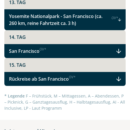
13. TAG
Yosemite Nationalpark - San Francisco (ca.
OV
*
260 km, reine Fahrtzeit ca. 3 h)
14. TAG
OV
*
San Francisco
15. TAG
OV
*
Rückreise ab San Francisco
* Legende
F – Frühstück, M – Mittagessen, A – Abendessen, P
– Picknick, G – Ganztagesausflug, H – Halbtagesausflug, AI - All
Inclusive, LP - Laut Programm