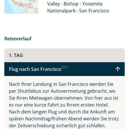
Death Valley. Also: Worauf warten Sie noch? „Let’s go
Valley - Bishop - Yosemite
West!“
Nationalpark - San Francisco
Der kalifornische Traum vereint die drei
Sehnsuchtsziele San Francisco, Los Angeles und Las
Vegas. Jede der Städte ist einzigartig und auf ihre
Reiseverlauf
eigene Art sehenswert. So findet man in San Francisco
neben den Cable Cars und der ehemaligen
Gefängnisinsel Alcatraz viele Spuren der Hippie-
1. TAG
Vergangenheit, während sich in Beverly Hills oder
OV
*
Hollywood die Schönen und Reichen die Klinke in die
Flug nach San Francisco
Hand geben, und in den zahlreichen Spielcasinos in
den Themenhotels am Las Vegas Strip gerne mal alles
Nach Ihrer Landung in San Francisco werden Sie
auf eine Karte gesetzt wird.
per Shuttlebus zur Autovermietung gebracht, wo
Sie Ihren Mietwagen übernehmen. Von hier aus ist
Eine Fahrt entlang der kurvenreichen Panoramastraße
es nur eine kurze Fahrt zu Ihrem ersten Hotel.
Pacific Coast Highway No. 1 wird Sie verzaubern und
Nach dem langen Flug und durch die Ankunft am
gehört zweifellos zu den Highlights Kaliforniens. In oft
späten Nachmittag/frühen Abend werden Sie trotz
schwindelerregender Höhe führt diese Straße immer
der Zeitverschiebung sicherlich gut schlafen.
am Pazifik entlang, mit wunderschönen Ausblicken und