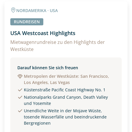
Angaben zur Reise
NORDAMERIKA · USA
Anzahl Erwachsener
Anzahl Kinder
RUNDREISEN
USA Westcoast Highlights
Alter
Mietwagenrundreise zu den Highlights der
Westküste
Unterkunft
Darauf können Sie sich freuen
Metropolen der Westküste: San Francisco,
DZ
EZ
Familienzimmer
Los Angeles, Las Vegas
Küstenstraße Pacific Coast Highway No. 1
Reisebeginn
Nationalparks Grand Canyon, Death Valley
Option 1
Option 2
und Yosemite
Unendliche Weite in der Mojave Wüste,
tosende Wasserfälle und beeindruckende
Bergregionen
Weitere Informationen