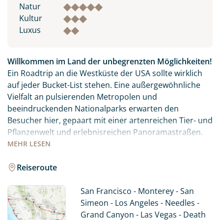
Natur
Kultur
Luxus
Willkommen im Land der unbegrenzten Möglichkeiten!
Ein Roadtrip an die Westküste der USA sollte wirklich
auf jeder Bucket-List stehen. Eine außergewöhnliche
Vielfalt an pulsierenden Metropolen und
beeindruckenden Nationalparks erwarten den
Besucher hier, gepaart mit einer artenreichen Tier- und
Pflanzenwelt und erlebnisreichen Panoramastraßen.
MEHR
LESEN
Die Westküste der USA hat weit mehr zu bieten als die
Golden Gate Bridge oder das Hollywood-Sign. Mit
Reiseroute
unserer Reise erleben Sie einen perfekten Mix aus den
Städten San Francisco, Los Angeles und Las Vegas,
San Francisco - Monterey - San
kombiniert mit den unendlichen Weiten des Westens
Simeon - Los Angeles - Needles -
und den Nationalparks Grand Canyon, Yosemite und
Grand Canyon - Las Vegas - Death