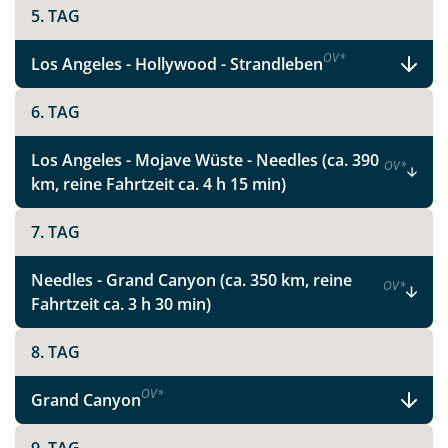
Ihre Reise mit uns nach Ihren ganz persönlichen und
5. TAG
individuellen Wünschen und Vorstellungen. Wir
beraten Sie gerne!
OV
*
Los Angeles - Hollywood - Strandleben
6. TAG
Los Angeles - Mojave Wüste - Needles (ca. 390
OV
*
km, reine Fahrtzeit ca. 4 h 15 min)
7. TAG
Teile diese Reise
Needles - Grand Canyon (ca. 350 km, reine
OV
*
Metropolen und Nationalparks im Westen
Fahrtzeit ca. 3 h 30 min)
der USA
8. TAG
OV
*
Grand Canyon
Facebook