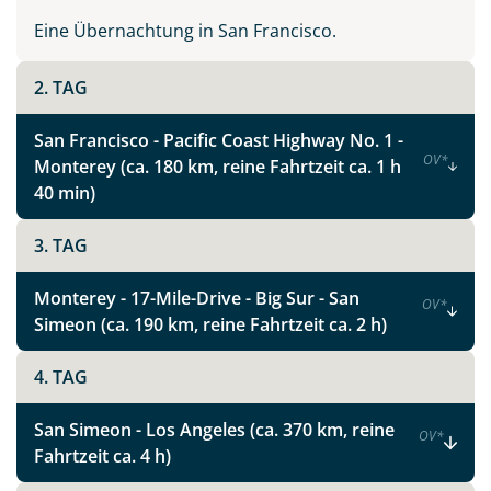
malerischen Örtchen entlang der Strecke.
Eine Übernachtung in San Francisco.
Vollständig wird eine Reise in den Westen der USA erst
2. TAG
mit einem Besuch der spektakulären Schluchten und
unwirklich scheinenden Felsformationen des
San Francisco - Pacific Coast Highway No. 1 -
imposanten Grand Canyon, das ikonische Wahrzeichen
OV
*
Monterey (ca. 180 km, reine Fahrtzeit ca. 1 h
des Südwestens.
40 min)
Ein nicht weniger beeindruckender und äußerst
fotogener Park und für viele das Kalifornien-Highlight
3. TAG
ist der Yosemite Nationalpark. Mit seinen gigantischen
Felsformationen, tosenden Wasserfällen und dunklen
Monterey - 17-Mile-Drive - Big Sur - San
OV
*
Wäldern zählt er zu den schönsten Nationalparks im
Simeon (ca. 190 km, reine Fahrtzeit ca. 2 h)
Westen der USA.
4. TAG
Lassen Sie sich ein auf das Abenteuer West USA, und
setzen Sie Ihrem Traumziel keine Grenzen. Vertrauen
San Simeon - Los Angeles (ca. 370 km, reine
OV
*
Sie unserer jahrelangen persönlichen Reiseerfahrung
Fahrtzeit ca. 4 h)
und unseren Zielgebietskenntnissen, und planen Sie