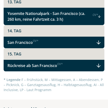
13. TAG
Yosemite Nationalpark - San Francisco (ca.
OV
*
260 km, reine Fahrtzeit ca. 3 h)
14. TAG
OV
*
San Francisco
15. TAG
OV
*
Rückreise ab San Francisco
* Legende
F – Frühstück, M – Mittagessen, A – Abendessen, P
– Picknick, G – Ganztagesausflug, H – Halbtagesausflug, AI - All
Inclusive, LP - Laut Programm