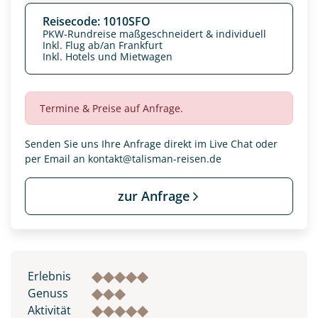
Reisecode: 1010SFO
PKW-Rundreise maßgeschneidert & individuell
Inkl. Flug ab/an Frankfurt
Inkl. Hotels und Mietwagen
Termine & Preise auf Anfrage.
Senden Sie uns Ihre Anfrage direkt im Live Chat oder
per Email an
kontakt@talisman-reisen.de
zur Anfrage
Datenschutz & Transparenz ist uns sehr wichtig!
Die Anfrage wird via SSL verschlüsselt an unseren Server
geschickt. Mit Absenden des Formulars, erklären Sie, dass
Sie die
Datenschutzerklärung
und
Widerrufhinweise
zur
Erlebnis
Kenntnis genommen und akzeptiert haben.
Genuss
Aktivität