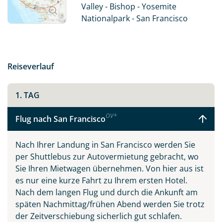
Death Valley. Also: Worauf warten Sie noch? „Let’s go
Valley - Bishop - Yosemite
West!“
Nationalpark - San Francisco
Der kalifornische Traum vereint die drei
Sehnsuchtsziele San Francisco, Los Angeles und Las
Vegas. Jede der Städte ist einzigartig und auf ihre
Reiseverlauf
eigene Art sehenswert. So findet man in San Francisco
neben den Cable Cars und der ehemaligen
Gefängnisinsel Alcatraz viele Spuren der Hippie-
1. TAG
Vergangenheit, während sich in Beverly Hills oder
OV
*
Hollywood die Schönen und Reichen die Klinke in die
Flug nach San Francisco
Hand geben, und in den zahlreichen Spielcasinos in
den Themenhotels am Las Vegas Strip gerne mal alles
Nach Ihrer Landung in San Francisco werden Sie
auf eine Karte gesetzt wird.
per Shuttlebus zur Autovermietung gebracht, wo
Sie Ihren Mietwagen übernehmen. Von hier aus ist
Eine Fahrt entlang der kurvenreichen Panoramastraße
es nur eine kurze Fahrt zu Ihrem ersten Hotel.
Pacific Coast Highway No. 1 wird Sie verzaubern und
Nach dem langen Flug und durch die Ankunft am
gehört zweifellos zu den Highlights Kaliforniens. In oft
späten Nachmittag/frühen Abend werden Sie trotz
schwindelerregender Höhe führt diese Straße immer
der Zeitverschiebung sicherlich gut schlafen.
am Pazifik entlang, mit wunderschönen Ausblicken und