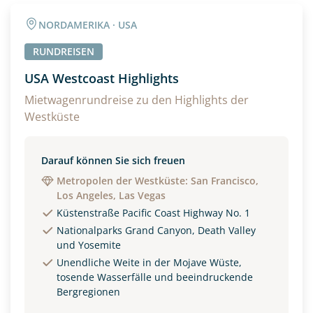
Angaben zur Reise
NORDAMERIKA · USA
Anzahl Erwachsener
Anzahl Kinder
RUNDREISEN
USA Westcoast Highlights
Alter
Mietwagenrundreise zu den Highlights der
Westküste
Unterkunft
Darauf können Sie sich freuen
Metropolen der Westküste: San Francisco,
DZ
EZ
Familienzimmer
Los Angeles, Las Vegas
Küstenstraße Pacific Coast Highway No. 1
Reisebeginn
Nationalparks Grand Canyon, Death Valley
Option 1
Option 2
und Yosemite
Unendliche Weite in der Mojave Wüste,
tosende Wasserfälle und beeindruckende
Bergregionen
Weitere Informationen