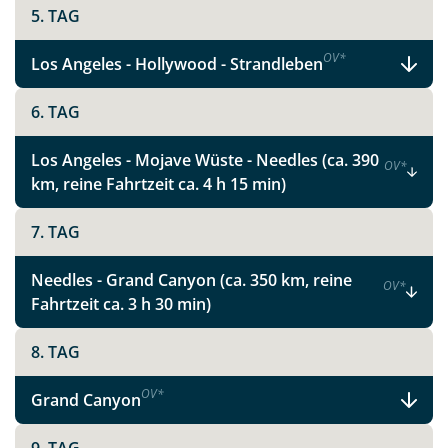
Ihre Reise mit uns nach Ihren ganz persönlichen und
5. TAG
individuellen Wünschen und Vorstellungen. Wir
beraten Sie gerne!
OV
*
Los Angeles - Hollywood - Strandleben
6. TAG
Los Angeles - Mojave Wüste - Needles (ca. 390
OV
*
km, reine Fahrtzeit ca. 4 h 15 min)
7. TAG
Teile diese Reise
Needles - Grand Canyon (ca. 350 km, reine
OV
*
Metropolen und Nationalparks im Westen
Fahrtzeit ca. 3 h 30 min)
der USA
8. TAG
OV
*
Grand Canyon
Facebook