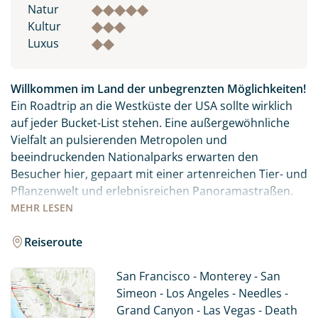
Natur
Kultur
Luxus
Willkommen im Land der unbegrenzten Möglichkeiten!
Ein Roadtrip an die Westküste der USA sollte wirklich
auf jeder Bucket-List stehen. Eine außergewöhnliche
Vielfalt an pulsierenden Metropolen und
beeindruckenden Nationalparks erwarten den
Besucher hier, gepaart mit einer artenreichen Tier- und
Pflanzenwelt und erlebnisreichen Panoramastraßen.
MEHR
LESEN
Die Westküste der USA hat weit mehr zu bieten als die
Golden Gate Bridge oder das Hollywood-Sign. Mit
Reiseroute
unserer Reise erleben Sie einen perfekten Mix aus den
Städten San Francisco, Los Angeles und Las Vegas,
San Francisco - Monterey - San
kombiniert mit den unendlichen Weiten des Westens
Simeon - Los Angeles - Needles -
und den Nationalparks Grand Canyon, Yosemite und
Grand Canyon - Las Vegas - Death