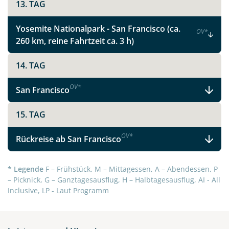
13. TAG
Yosemite Nationalpark - San Francisco (ca.
OV
*
260 km, reine Fahrtzeit ca. 3 h)
14. TAG
OV
*
San Francisco
15. TAG
OV
*
Rückreise ab San Francisco
* Legende
F – Frühstück, M – Mittagessen, A – Abendessen, P
– Picknick, G – Ganztagesausflug, H – Halbtagesausflug, AI - All
Inclusive, LP - Laut Programm