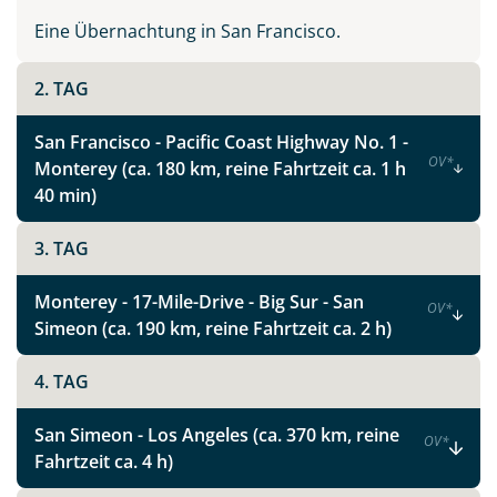
malerischen Örtchen entlang der Strecke.
Eine Übernachtung in San Francisco.
Vollständig wird eine Reise in den Westen der USA erst
2. TAG
mit einem Besuch der spektakulären Schluchten und
unwirklich scheinenden Felsformationen des
San Francisco - Pacific Coast Highway No. 1 -
imposanten Grand Canyon, das ikonische Wahrzeichen
OV
*
Monterey (ca. 180 km, reine Fahrtzeit ca. 1 h
des Südwestens.
40 min)
Ein nicht weniger beeindruckender und äußerst
fotogener Park und für viele das Kalifornien-Highlight
3. TAG
ist der Yosemite Nationalpark. Mit seinen gigantischen
Felsformationen, tosenden Wasserfällen und dunklen
Monterey - 17-Mile-Drive - Big Sur - San
OV
*
Wäldern zählt er zu den schönsten Nationalparks im
Simeon (ca. 190 km, reine Fahrtzeit ca. 2 h)
Westen der USA.
4. TAG
Lassen Sie sich ein auf das Abenteuer West USA, und
setzen Sie Ihrem Traumziel keine Grenzen. Vertrauen
San Simeon - Los Angeles (ca. 370 km, reine
OV
*
Sie unserer jahrelangen persönlichen Reiseerfahrung
Fahrtzeit ca. 4 h)
und unseren Zielgebietskenntnissen, und planen Sie