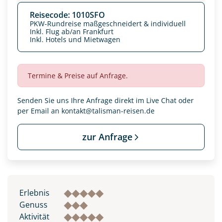
Reisecode: 1010SFO
PKW-Rundreise maßgeschneidert & individuell
Inkl. Flug ab/an Frankfurt
Inkl. Hotels und Mietwagen
Termine & Preise auf Anfrage.
Senden Sie uns Ihre Anfrage direkt im Live Chat oder
per Email an
kontakt@talisman-reisen.de
zur Anfrage
Datenschutz & Transparenz ist uns sehr wichtig!
Die Anfrage wird via SSL verschlüsselt an unseren Server
geschickt. Mit Absenden des Formulars, erklären Sie, dass
Sie die
Datenschutzerklärung
und
Widerrufhinweise
zur
Erlebnis
Kenntnis genommen und akzeptiert haben.
Genuss
Aktivität