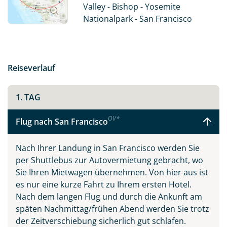
Death Valley. Also: Worauf warten Sie noch? „Let’s go
Valley - Bishop - Yosemite
West!“
Nationalpark - San Francisco
Der kalifornische Traum vereint die drei
Sehnsuchtsziele San Francisco, Los Angeles und Las
Vegas. Jede der Städte ist einzigartig und auf ihre
Reiseverlauf
eigene Art sehenswert. So findet man in San Francisco
neben den Cable Cars und der ehemaligen
Gefängnisinsel Alcatraz viele Spuren der Hippie-
1. TAG
Vergangenheit, während sich in Beverly Hills oder
OV
*
Hollywood die Schönen und Reichen die Klinke in die
Flug nach San Francisco
Hand geben, und in den zahlreichen Spielcasinos in
den Themenhotels am Las Vegas Strip gerne mal alles
Nach Ihrer Landung in San Francisco werden Sie
auf eine Karte gesetzt wird.
per Shuttlebus zur Autovermietung gebracht, wo
Sie Ihren Mietwagen übernehmen. Von hier aus ist
Eine Fahrt entlang der kurvenreichen Panoramastraße
es nur eine kurze Fahrt zu Ihrem ersten Hotel.
Pacific Coast Highway No. 1 wird Sie verzaubern und
Nach dem langen Flug und durch die Ankunft am
gehört zweifellos zu den Highlights Kaliforniens. In oft
späten Nachmittag/frühen Abend werden Sie trotz
schwindelerregender Höhe führt diese Straße immer
der Zeitverschiebung sicherlich gut schlafen.
am Pazifik entlang, mit wunderschönen Ausblicken und