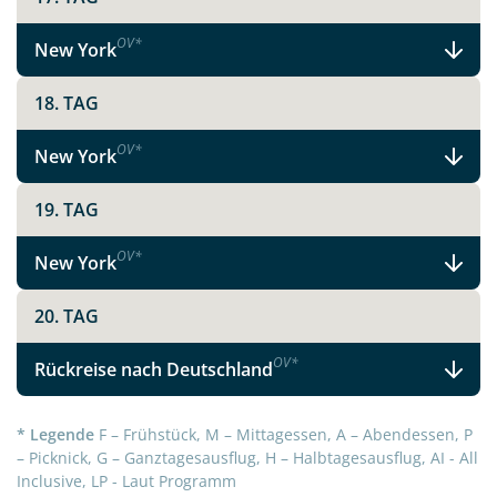
OV
*
New York
Teile diese Reise
18. TAG
OV
*
New York
Die Highlights der amerikanischen
Ostküste, die Niagarafälle und New York
19. TAG
OV
*
New York
Facebook
20. TAG
Instagram
OV
*
Rückreise nach Deutschland
X
* Legende
F – Frühstück, M – Mittagessen, A – Abendessen, P
– Picknick, G – Ganztagesausflug, H – Halbtagesausflug, AI - All
WhatsApp
Inclusive, LP - Laut Programm