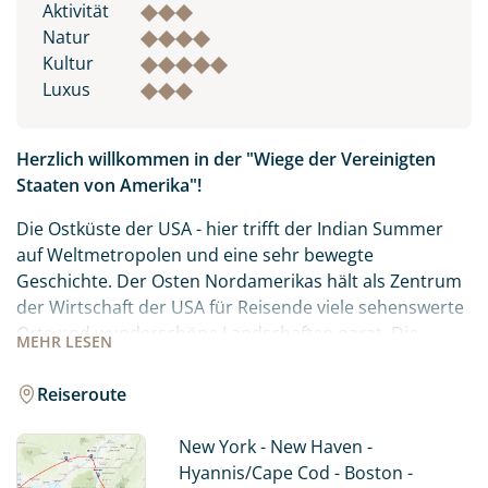
Aktivität
Natur
Kultur
Luxus
Herzlich willkommen in der "Wiege der Vereinigten
Staaten von Amerika"!
Die Ostküste der USA - hier trifft der Indian Summer
auf Weltmetropolen und eine sehr bewegte
Geschichte. Der Osten Nordamerikas hält als Zentrum
der Wirtschaft der USA für Reisende viele sehenswerte
Orte und wunderschöne Landschaften parat. Die
MEHR
LESEN
meisten Urlauber werden wohl zunächst an die
Metropole New York City und die Niagarafälle denken,
Reiseroute
aber auch Städte wie Boston oder Ottawa und
Montreal auf der kanadischen Seite stehen für viele
New York - New Haven -
Besucher der Ostküste ganz oben auf der Wunschliste.
Hyannis/Cape Cod - Boston -