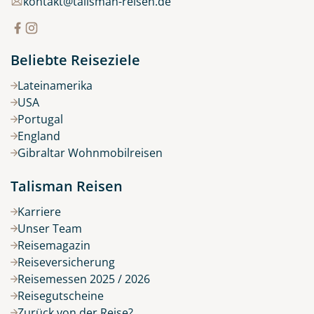
kontakt@talisman-reisen.de
Beliebte Reiseziele
Lateinamerika
USA
Portugal
England
Gibraltar Wohnmobilreisen
Talisman Reisen
Karriere
Unser Team
Reisemagazin
Reiseversicherung
Reisemessen 2025 / 2026
Reisegutscheine
Zurück von der Reise?