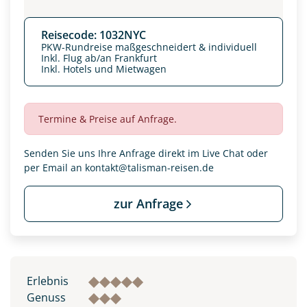
Reisecode: 1032NYC
PKW-Rundreise maßgeschneidert & individuell
Inkl. Flug ab/an Frankfurt
Inkl. Hotels und Mietwagen
Termine & Preise auf Anfrage.
Senden Sie uns Ihre Anfrage direkt im Live Chat oder
per Email an
kontakt@talisman-reisen.de
zur Anfrage
Datenschutz & Transparenz ist uns sehr wichtig!
Die Anfrage wird via SSL verschlüsselt an unseren Server
geschickt. Mit Absenden des Formulars, erklären Sie, dass
Sie die
Datenschutzerklärung
und
Widerrufhinweise
zur
Kenntnis genommen und akzeptiert haben.
Erlebnis
Genuss