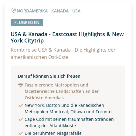
Angaben zur Reise
NORDAMERIKA · KANADA · USA
Anzahl Erwachsener
Anzahl Kinder
FLUGREISEN
USA & Kanada - Eastcoast Highlights & New
York Citytrip
Alter
Kombireise USA & Kanada - Die Highlights der
amerikanischen Ostküste
Unterkunft
Darauf können Sie sich freuen
DZ
EZ
Familienzimmer
Faszinierende Metropolen und
facettenreiche Landschaften an der
Reisebeginn
Ostküste Amerikas
New York, Boston und die kanadischen
Option 1
Option 2
Metropolen Montreal, Ottawa und Toronto
Cape Cod mit seinen traumhaften Stränden
entlang der Atlantikküste
Weitere Informationen
Die berühmten Niagarafälle