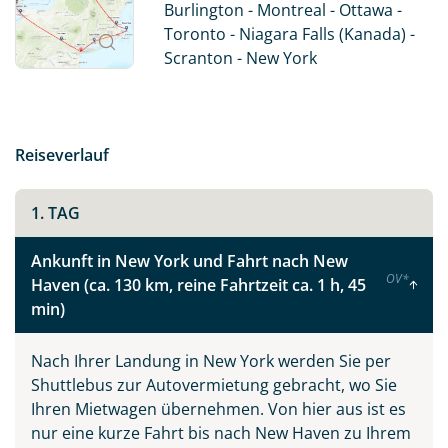
Burlington - Montreal - Ottawa -
Auch landschaftlich hat diese Region einiges zu bieten.
Toronto - Niagara Falls (Kanada) -
Die Halbinsel Cape Cod am Atlantik mit ihren
Scranton - New York
langgezogenen Sandstränden ist ein beliebtes
Urlaubsziel, ebenso wie die traumhafte Landschaft in
Vermont oder der Lake Ontario und die
beeindruckenden Niagarafälle.
Reiseverlauf
1. TAG
Ankunft in New York und Fahrt nach New
OV
*
Haven (ca. 130 km, reine Fahrtzeit ca. 1 h, 45
min)
Nach Ihrer Landung in New York werden Sie per
Shuttlebus zur Autovermietung gebracht, wo Sie
Ihren Mietwagen übernehmen. Von hier aus ist es
nur eine kurze Fahrt bis nach New Haven zu Ihrem