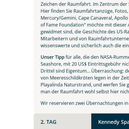
Vorname
Zeichen der Raumfahrt. Im Zentrum der S
angesagten DJ-Clubs die Nacht zum Tag.
Hier finden Sie Raumfahrtanzüge, Fotos
Mercury/Gemini, Cape Canaveral, Apollo
of Fame Foundation“ möchte mit dieser 
E-Mail*
gewidmet sind, die Geschichte des US-
Mitarbeitern und von Raumfahrtunterneh
wissenswerte und sicherlich auch die ei
Unser Tipp
für alle, die den NASA-Rumme
Angaben zur Reise
Seashore, mit 20 US$ Eintrittsgebühr nic
Teile diese 
Anzahl Erwachsener
Drittel sind Eigentum… Überraschung: d
von Meeresschildkröten legen in der Zei
Playalinda Naturstrand, und werfen Sie g
man der Raumfahrt wohl selbst hier nicht
USA Flo
Unterkunft
Wir reservieren zwei Übernachtungen in Ti
DZ
EZ
Familienzimmer
Mer
Facebook
2. TAG
Kennedy Spa
Reisebeginn