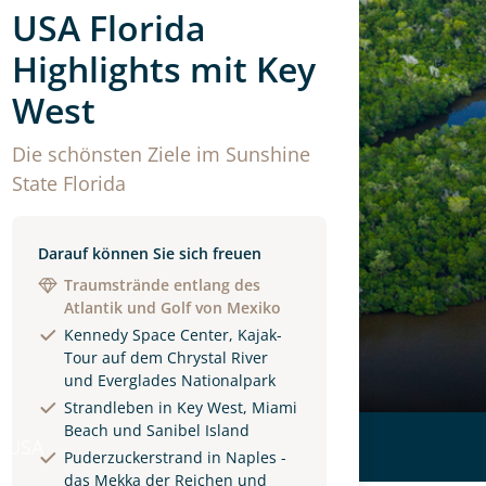
USA Florida
Highlights mit Key
West
Die schönsten Ziele im Sunshine
State Florida
Darauf können Sie sich freuen
Traumstrände entlang des
Atlantik und Golf von Mexiko
Kennedy Space Center, Kajak-
Tour auf dem Chrystal River
und Everglades Nationalpark
Strandleben in Key West, Miami
Beach und Sanibel Island
 USA
Puderzuckerstrand in Naples -
das Mekka der Reichen und