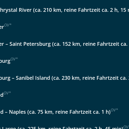
Option 2
 Reisen auf der Merkliste
Chrystal River (ca. 210 km, reine Fahrtzeit ca. 2 h, 15
WhatsApp
OV
*
er
per E-Mail senden
er – Saint Petersburg (ca. 152 km, reine Fahrtzeit ca.
en
OV
*
sburg
burg – Sanibel Island (ca. 230 km, reine Fahrtzeit ca. 
OV
*
nd
OV
*
d – Naples (ca. 75 km, reine Fahrtzeit ca. 1 h)
uns sehr wichtig!
OV
 Largo (ca. 225 km, reine Fahrtzeit ca. 2 h, 45 min)