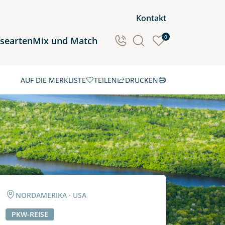
Kontakt
0
isearten
Mix und Match
AUF DIE MERKLISTE
TEILEN
DRUCKEN
Ozeanien
Südamerika
NORDAMERIKA · USA
PKW-REISE