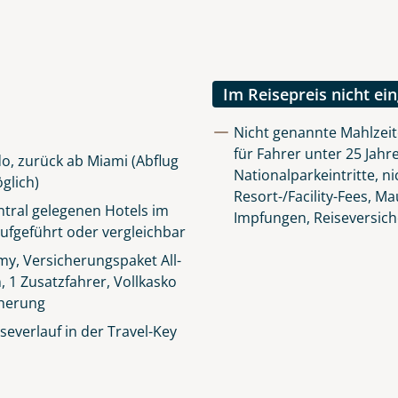
Im Reisepreis nicht ei
Nicht genannte Mahlzei
für Fahrer unter 25 Jahre
o, zurück ab Miami (Abflug
Nationalparkeintritte, n
glich)
Resort-/Facility-Fees, M
tral gelegenen Hotels im
Impfungen, Reiseversic
ufgeführt oder vergleichbar
y, Versicherungspaket All-
n, 1 Zusatzfahrer, Vollkasko
cherung
everlauf in der Travel-Key