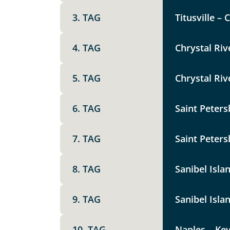
Option 1
Keine
3. TAG
Titusville – 
X
4. TAG
Chrystal Riv
Weitere Informationen
Telegram
5. TAG
Chrystal Riv
Link kopier
6. TAG
Saint Peter
7. TAG
Saint Peters
8. TAG
Sanibel Isla
9. TAG
Sanibel Islan
Datenschutz & Transparenz ist 
10. TAG
Naples – Key