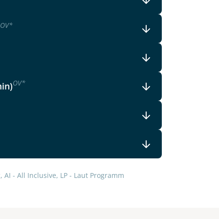
lars, erklären Sie, dass Sie die
en.
OV
*
OV
*
min)
 AI - All Inclusive, LP - Laut Programm