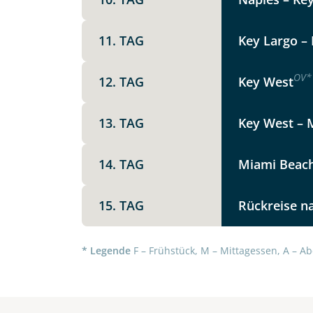
Die Anfrage wird via SSL versch
Datenschutzerklärung
und
Wid
11. TAG
Key Largo – 
OV
*
12. TAG
Key West
13. TAG
Key West – M
14. TAG
Miami Beac
15. TAG
Rückreise n
* Legende
F – Frühstück, M – Mittagessen, A – Ab