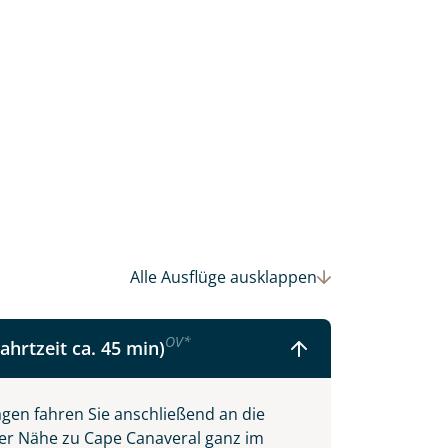
Alle Ausflüge
ausklappen
 Ihre Wunschtermine für die Reise
OV
*
ahrtzeit ca. 45 min)
einsam gestalten wir Ihre
gen fahren Sie anschließend an die
hrer Nähe zu Cape Canaveral ganz im