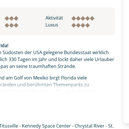
Aktivität
Luxus
ida!
m Südosten der USA gelegene Bundesstaat wirklich
lich 330 Tagen im Jahr und lockt daher viele Urlauber
pas an seine traumhaften Strände.
d am Golf von Mexiko birgt Florida viele
tränden und berühmten Themenparks zu
sigen Kulturattraktionen und kaum bekannten
Besuch im Kennedy Space Center, dem
n hier aus startete 1969 die Apollo 11 ihren ersten
Titusville - Kennedy Space Center - Chrystal River - St.