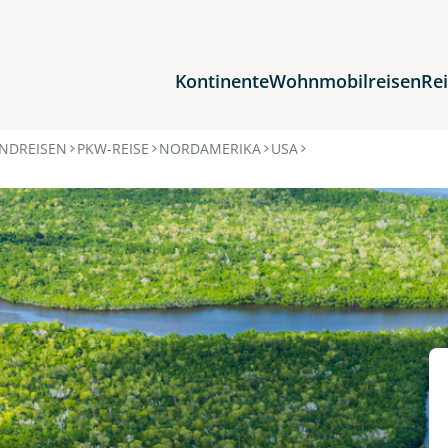
Kontinente
Wohnmobilreisen
Re
Reiseziele
NDREISEN
PKW-REISE
NORDAMERIKA
USA
Afrika
Asien
Europa
Nordamerika