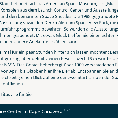
Nachname
tadt befindet sich das American Space Museum, ein „Must s
, Konsolen aus dem Launch Control Center und Ausstellun
 und den bemannten Space Shuttles. Die 1988 gegründete N
Ausstellung sowie den Denkmälern im Space View Park, die
Telefon
Raumfahrtprogramms bewahren. So wurden alle Ausstellung
men gespendet. Mit etwas Glück treffen Sie einen echten R
ne oder andere Anekdote erzählen kann.
l mal für ein paar Stunden hinter sich lassen möchten: Bes
ht günstig, aber definitiv einen Besuch wert. 1975 wurde d
Reise
Anzahl Kinder
Alter
er NASA. Das Gebiet beherbergt über 1000 verschiedenen P
t von April bis Oktober hier ihre Eier ab. Entspannen Sie 
leichzeitig einen Blick auf eine der zwei Startrampen der S
 entfliehen.
rida Highlights mit Key West
tusville für Sie.
kliste
Instagram
OV
*
ce Center in Cape Canaveral