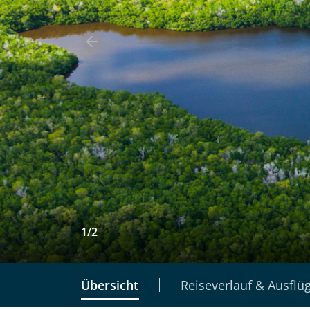
1
/
2
Übersicht
Reiseverlauf & Ausflü