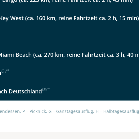
lüsselt an unseren Server geschickt. Mit Absenden des Formu
errufhinweise
zur Kenntnis genommen und akzeptiert hab
Key West (ca. 160 km, reine Fahrtzeit ca. 2 h, 15 min)
iami Beach (ca. 270 km, reine Fahrtzeit ca. 3 h, 40 
OV
*
h
OV
*
ach Deutschland
endessen, P – Picknick, G – Ganztagesausflug, H – Halbtagesausflug,