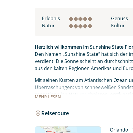
Erlebnis
Genuss
Natur
Kultur
Herzlich willkommen im Sunshine State Flor
Den Namen „Sunshine State“ hat sich der i
verdient. Die Sonne scheint an durchschnitt
aus den kalten Regionen Amerikas und Euro
Mit seinen Küsten am Atlantischen Ozean un
Überraschungen: von schneeweißen Sands
sensationellen Naturerlebnissen, erstklas
MEHR
LESEN
Schätzen.
Reiseroute
Wecken Sie Ihre Abenteuerlust bei einem 
Weltraumbahnhof und Hauptsitz der NASA. Vo
bemannten Flug zum Mond.
Orlando - 