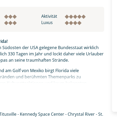
Aktivität
Luxus
ida!
m Südosten der USA gelegene Bundesstaat wirklich
lich 330 Tagen im Jahr und lockt daher viele Urlauber
pas an seine traumhaften Strände.
d am Golf von Mexiko birgt Florida viele
tränden und berühmten Themenparks zu
sigen Kulturattraktionen und kaum bekannten
Besuch im Kennedy Space Center, dem
n hier aus startete 1969 die Apollo 11 ihren ersten
Titusville - Kennedy Space Center - Chrystal River - St.