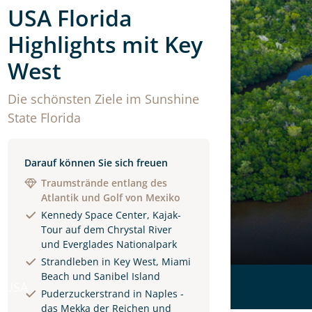
USA Florida
Highlights mit Key
West
Die schönsten Ziele im Sunshine
State Florida
Darauf können Sie sich freuen
Traumstrände entlang des
Atlantik und Golf von Mexiko
Kennedy Space Center, Kajak-
Tour auf dem Chrystal River
und Everglades Nationalpark
Strandleben in Key West, Miami
Beach und Sanibel Island
 USA
Puderzuckerstrand in Naples -
das Mekka der Reichen und