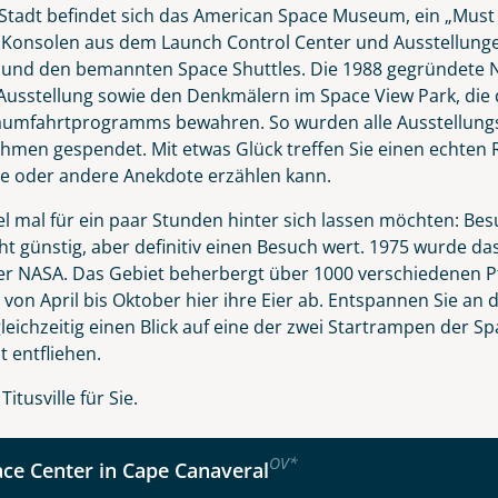
Nachname
tadt befindet sich das American Space Museum, ein „Must s
, Konsolen aus dem Launch Control Center und Ausstellun
 und den bemannten Space Shuttles. Die 1988 gegründete N
Ausstellung sowie den Denkmälern im Space View Park, die
Telefon
Raumfahrtprogramms bewahren. So wurden alle Ausstellung
men gespendet. Mit etwas Glück treffen Sie einen echten R
ne oder andere Anekdote erzählen kann.
l mal für ein paar Stunden hinter sich lassen möchten: Bes
ht günstig, aber definitiv einen Besuch wert. 1975 wurde d
Reise
Anzahl Kinder
Alter
er NASA. Das Gebiet beherbergt über 1000 verschiedenen P
t von April bis Oktober hier ihre Eier ab. Entspannen Sie 
leichzeitig einen Blick auf eine der zwei Startrampen der S
 entfliehen.
rida Highlights mit Key West
tusville für Sie.
kliste
Instagram
OV
*
ce Center in Cape Canaveral