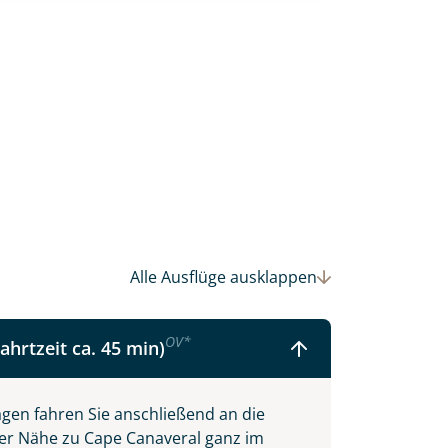
Alle Ausflüge
ausklappen
 Ihre Wunschtermine für die Reise
OV
*
ahrtzeit ca. 45 min)
einsam gestalten wir Ihre
gen fahren Sie anschließend an die
hrer Nähe zu Cape Canaveral ganz im