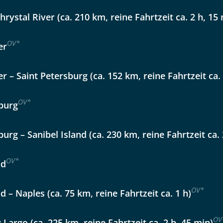
Option 2
 Reisen auf der Merkliste
Chrystal River (ca. 210 km, reine Fahrtzeit ca. 2 h, 15
WhatsApp
OV
*
er
per E-Mail senden
er – Saint Petersburg (ca. 152 km, reine Fahrtzeit ca.
en
OV
*
sburg
burg – Sanibel Island (ca. 230 km, reine Fahrtzeit ca. 
OV
*
nd
OV
*
d – Naples (ca. 75 km, reine Fahrtzeit ca. 1 h)
uns sehr wichtig!
OV
 Largo (ca. 225 km, reine Fahrtzeit ca. 2 h, 45 min)