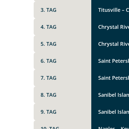
Option 1
Keine
3. TAG
Titusville – 
X
4. TAG
Chrystal Riv
Weitere Informationen
Telegram
5. TAG
Chrystal Riv
Link kopier
6. TAG
Saint Peter
7. TAG
Saint Peters
8. TAG
Sanibel Isla
9. TAG
Sanibel Islan
Datenschutz & Transparenz ist 
10. TAG
Naples – Key