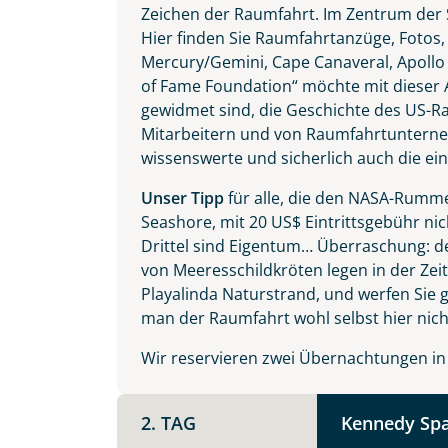
Vorname
Zeichen der Raumfahrt. Im Zentrum der S
angesagten DJ-Clubs die Nacht zum Tag.
Hier finden Sie Raumfahrtanzüge, Fotos
Mercury/Gemini, Cape Canaveral, Apollo
of Fame Foundation“ möchte mit dieser 
E-Mail*
gewidmet sind, die Geschichte des US-
Mitarbeitern und von Raumfahrtunterneh
wissenswerte und sicherlich auch die ei
Unser Tipp
für alle, die den NASA-Rumme
Angaben zur Reise
Seashore, mit 20 US$ Eintrittsgebühr nic
Teile diese 
Anzahl Erwachsener
Drittel sind Eigentum… Überraschung: d
von Meeresschildkröten legen in der Zei
Playalinda Naturstrand, und werfen Sie g
man der Raumfahrt wohl selbst hier nicht
USA Flo
Unterkunft
Wir reservieren zwei Übernachtungen in Ti
DZ
EZ
Familienzimmer
Mer
Facebook
2. TAG
Kennedy Spa
Reisebeginn