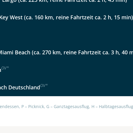
lüsselt an unseren Server geschickt. Mit Absenden des Formu
errufhinweise
zur Kenntnis genommen und akzeptiert hab
Key West (ca. 160 km, reine Fahrtzeit ca. 2 h, 15 min)
iami Beach (ca. 270 km, reine Fahrtzeit ca. 3 h, 40 
OV
*
h
OV
*
ach Deutschland
endessen, P – Picknick, G – Ganztagesausflug, H – Halbtagesausflug,