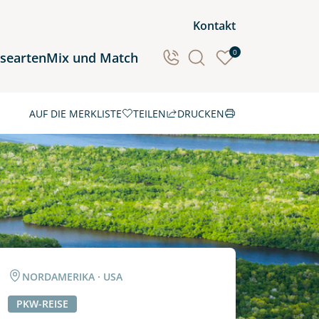
Kontakt
0
isearten
Mix und Match
AUF DIE MERKLISTE
TEILEN
DRUCKEN
Ozeanien
Südamerika
NORDAMERIKA · USA
PKW-REISE