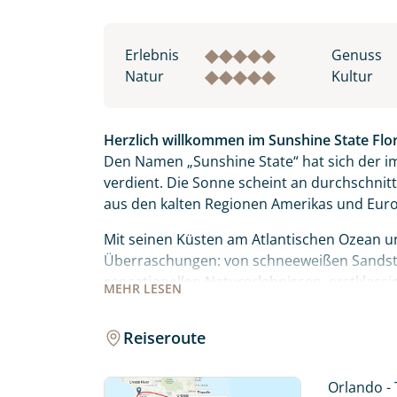
Erlebnis
Genuss
Natur
Kultur
Herzlich willkommen im Sunshine State Flor
Den Namen „Sunshine State“ hat sich der i
verdient. Die Sonne scheint an durchschnitt
aus den kalten Regionen Amerikas und Euro
Mit seinen Küsten am Atlantischen Ozean un
Überraschungen: von schneeweißen Sands
sensationellen Naturerlebnissen, erstklas
MEHR
LESEN
Schätzen.
Reiseroute
Wecken Sie Ihre Abenteuerlust bei einem 
Weltraumbahnhof und Hauptsitz der NASA. Vo
bemannten Flug zum Mond.
Orlando - 