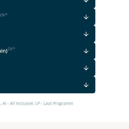
lars, erklären Sie, dass Sie die
en.
OV
*
OV
*
min)
 AI - All Inclusive, LP - Laut Programm