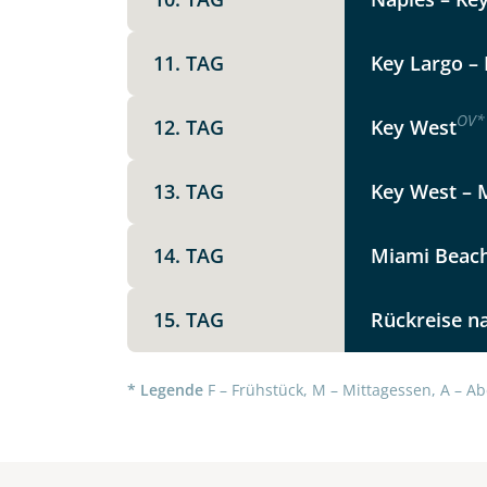
Die Anfrage wird via SSL versch
Datenschutzerklärung
und
Wid
11. TAG
Key Largo – 
OV
*
12. TAG
Key West
13. TAG
Key West – M
14. TAG
Miami Beac
15. TAG
Rückreise n
* Legende
F – Frühstück, M – Mittagessen, A – Ab