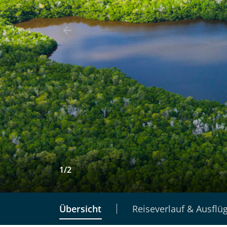
1
/
2
Übersicht
Reiseverlauf & Ausflü