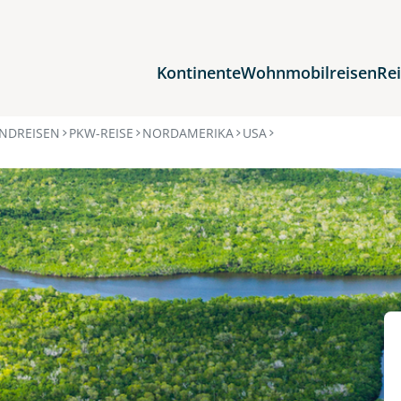
Kontinente
Wohnmobilreisen
Re
Reiseziele
NDREISEN
PKW-REISE
NORDAMERIKA
USA
Afrika
Asien
Europa
Nordamerika