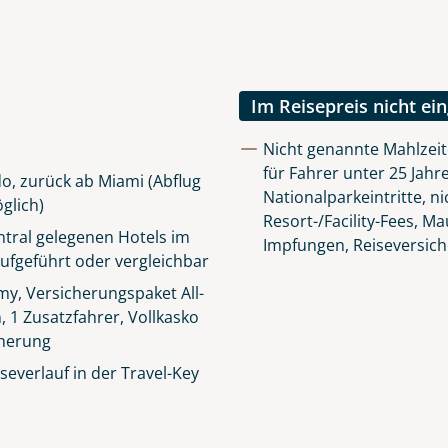
Im Reisepreis nicht ei
Nicht genannte Mahlzei
für Fahrer unter 25 Jahre
o, zurück ab Miami (Abflug
Nationalparkeintritte, n
glich)
Resort-/Facility-Fees, M
tral gelegenen Hotels im
Impfungen, Reiseversic
ufgeführt oder vergleichbar
y, Versicherungspaket All-
n, 1 Zusatzfahrer, Vollkasko
cherung
everlauf in der Travel-Key