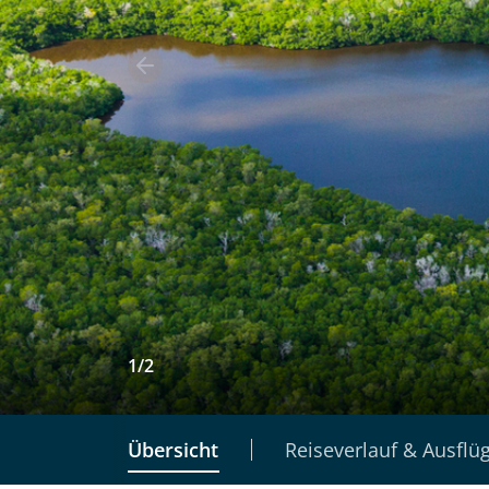
1
/
2
Übersicht
Reiseverlauf & Ausflü