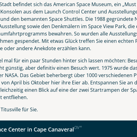
Nachname
tadt befindet sich das American Space Museum, ein „Must s
, Konsolen aus dem Launch Control Center und Ausstellun
 und den bemannten Space Shuttles. Die 1988 gegründete N
Ausstellung sowie den Denkmälern im Space View Park, die
Telefon
Raumfahrtprogramms bewahren. So wurden alle Ausstellung
men gespendet. Mit etwas Glück treffen Sie einen echten R
ne oder andere Anekdote erzählen kann.
l mal für ein paar Stunden hinter sich lassen möchten: Bes
ht günstig, aber definitiv einen Besuch wert. 1975 wurde d
Reise
Anzahl Kinder
Alter
er NASA. Das Gebiet beherbergt über 1000 verschiedenen P
t von April bis Oktober hier ihre Eier ab. Entspannen Sie 
leichzeitig einen Blick auf eine der zwei Startrampen der S
 entfliehen.
rida Highlights mit Key West
tusville für Sie.
kliste
Instagram
OV
*
ce Center in Cape Canaveral