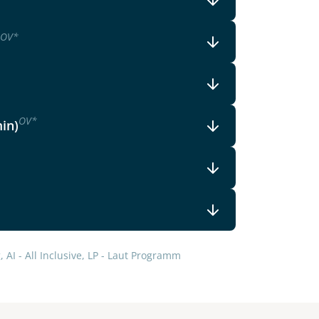
lars, erklären Sie, dass Sie die
en.
OV
*
OV
*
min)
 AI - All Inclusive, LP - Laut Programm