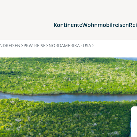
Kontinente
Wohnmobilreisen
Re
Reiseziele
NDREISEN
PKW-REISE
NORDAMERIKA
USA
Afrika
Asien
Europa
Nordamerika