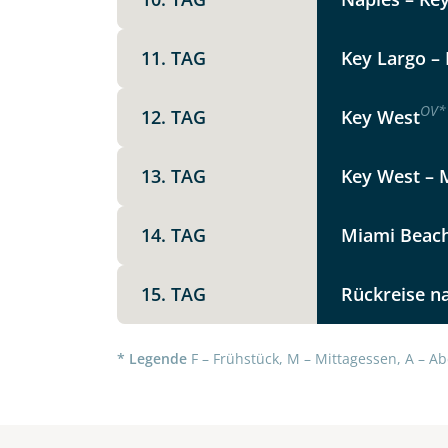
Die Anfrage wird via SSL versch
Datenschutzerklärung
und
Wid
11. TAG
Key Largo – 
OV
*
12. TAG
Key West
13. TAG
Key West – M
14. TAG
Miami Beac
15. TAG
Rückreise n
* Legende
F – Frühstück, M – Mittagessen, A – Ab