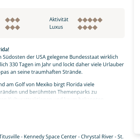
Aktivität
Luxus
ida!
m Südosten der USA gelegene Bundesstaat wirklich
lich 330 Tagen im Jahr und lockt daher viele Urlauber
pas an seine traumhaften Strände.
d am Golf von Mexiko birgt Florida viele
tränden und berühmten Themenparks zu
sigen Kulturattraktionen und kaum bekannten
Besuch im Kennedy Space Center, dem
n hier aus startete 1969 die Apollo 11 ihren ersten
Titusville - Kennedy Space Center - Chrystal River - St.