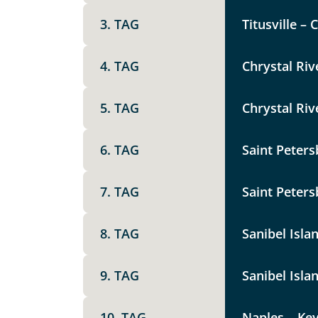
Option 1
Keine
3. TAG
Titusville – 
X
4. TAG
Chrystal Riv
Weitere Informationen
Telegram
5. TAG
Chrystal Riv
Link kopier
6. TAG
Saint Peter
7. TAG
Saint Peters
8. TAG
Sanibel Isla
9. TAG
Sanibel Islan
Datenschutz & Transparenz ist 
10. TAG
Naples – Key