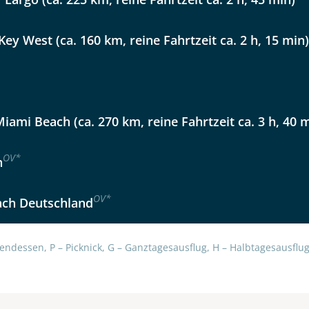
lüsselt an unseren Server geschickt. Mit Absenden des Formu
errufhinweise
zur Kenntnis genommen und akzeptiert hab
Key West (ca. 160 km, reine Fahrtzeit ca. 2 h, 15 min)
iami Beach (ca. 270 km, reine Fahrtzeit ca. 3 h, 40 
OV
*
h
OV
*
ach Deutschland
endessen, P – Picknick, G – Ganztagesausflug, H – Halbtagesausflug,