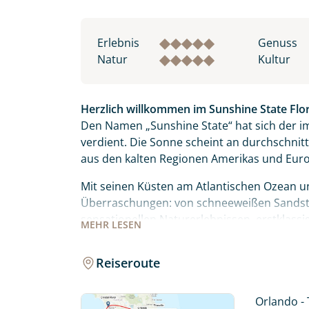
Erlebnis
Genuss
Natur
Kultur
Herzlich willkommen im Sunshine State Flor
Den Namen „Sunshine State“ hat sich der i
verdient. Die Sonne scheint an durchschnitt
aus den kalten Regionen Amerikas und Euro
Mit seinen Küsten am Atlantischen Ozean un
Überraschungen: von schneeweißen Sands
sensationellen Naturerlebnissen, erstklas
MEHR
LESEN
Schätzen.
Reiseroute
Wecken Sie Ihre Abenteuerlust bei einem 
Weltraumbahnhof und Hauptsitz der NASA. Vo
bemannten Flug zum Mond.
Orlando - 