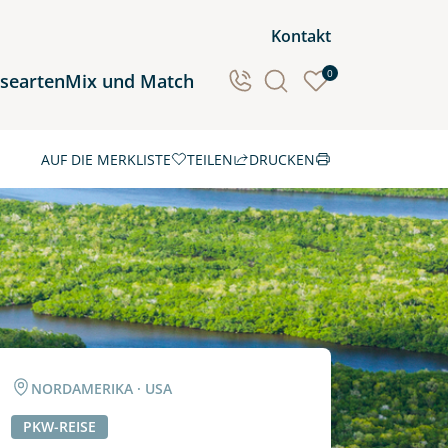
Kontakt
0
isearten
Mix und Match
AUF DIE MERKLISTE
TEILEN
DRUCKEN
Ozeanien
Südamerika
NORDAMERIKA · USA
PKW-REISE