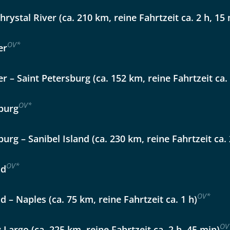
Option 2
 Reisen auf der Merkliste
Chrystal River (ca. 210 km, reine Fahrtzeit ca. 2 h, 15
WhatsApp
OV
*
er
per E-Mail senden
er – Saint Petersburg (ca. 152 km, reine Fahrtzeit ca.
en
OV
*
sburg
burg – Sanibel Island (ca. 230 km, reine Fahrtzeit ca. 
OV
*
nd
OV
*
d – Naples (ca. 75 km, reine Fahrtzeit ca. 1 h)
uns sehr wichtig!
OV
 Largo (ca. 225 km, reine Fahrtzeit ca. 2 h, 45 min)