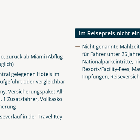
Im Reisepreis nicht ei
Nicht genannte Mahlzei
für Fahrer unter 25 Jahre
o, zurück ab Miami (Abflug
Nationalparkeintritte, n
glich)
Resort-/Facility-Fees, M
tral gelegenen Hotels im
Impfungen, Reiseversic
ufgeführt oder vergleichbar
y, Versicherungspaket All-
n, 1 Zusatzfahrer, Vollkasko
cherung
everlauf in der Travel-Key