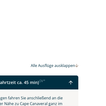
Alle Ausflüge
ausklappen
 Ihre Wunschtermine für die Reise
OV
*
ahrtzeit ca. 45 min)
einsam gestalten wir Ihre
gen fahren Sie anschließend an die
hrer Nähe zu Cape Canaveral ganz im