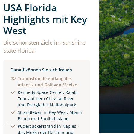
USA Florida
Highlights mit Key
West
Die schönsten Ziele im Sunshine
State Florida
Darauf können Sie sich freuen
Traumstrände entlang des
Atlantik und Golf von Mexiko
Kennedy Space Center, Kajak-
Tour auf dem Chrystal River
und Everglades Nationalpark
Strandleben in Key West, Miami
Beach und Sanibel Island
 USA
Puderzuckerstrand in Naples -
das Mekka der Reichen und