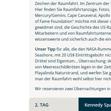
Vorname
Zeichen der Raumfahrt. Im Zentrum der S
angesagten DJ-Clubs die Nacht zum Tag.
Hier finden Sie Raumfahrtanzüge, Fotos
Mercury/Gemini, Cape Canaveral, Apollo
of Fame Foundation“ möchte mit dieser 
E-Mail*
gewidmet sind, die Geschichte des US-
Mitarbeitern und von Raumfahrtunterneh
wissenswerte und sicherlich auch die ei
Unser Tipp
für alle, die den NASA-Rumme
Angaben zur Reise
Seashore, mit 20 US$ Eintrittsgebühr nic
Teile diese 
Anzahl Erwachsener
Drittel sind Eigentum… Überraschung: d
von Meeresschildkröten legen in der Zei
Playalinda Naturstrand, und werfen Sie g
man der Raumfahrt wohl selbst hier nicht
USA Flo
Unterkunft
Wir reservieren zwei Übernachtungen in Ti
DZ
EZ
Familienzimmer
Mer
Facebook
2. TAG
Kennedy Spa
Reisebeginn