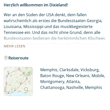
Herzlich willkommen im Dixieland!
Wer an den Süden der USA denkt, dem fallen
wahrscheinlich als erstes die Bundesstaaten Georgia,
Louisiana, Mississippi und das musikbegeisterte
Tennessee ein. Und das nicht ohne Grund, denn alle
Bundesstaaten bedienen die herkömmlichen Klischees
des Südens. Keine andere Region der USA vereint so
MEHR
LESEN
viel Kultur und Geschichte und versprüht so viel
Lebensfreude wie die Südstaaten. Hier finden Sie eine
Reiseroute
Mischung aus Dixieland-Musik, legendären
Schaufelraddampfern und stattlichen
Memphis, Clarksdale, Vicksburg,
Herrschaftshäusern, wie man sie aus „Fackeln im
Baton Rouge, New Orleans, Mobile,
Sturm“ und „Vom Winde verweht“ kennt.
Montgomery, Atlanta,
Chattanooga, Nashville, Memphis
Rüschenkleider, Kavaliere und Bilderbuch-Städte – es
gibt viele gute Gründe, die Südstaaten der USA zu
besuchen. Tauchen Sie ein in den Jazz und Blues, in die
wunderschöne Architektur der Kolonialzeit, oder