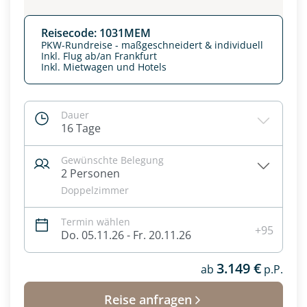
Reisecode: 1031MEM
PKW-Rundreise - maßgeschneidert & individuell
Inkl. Flug ab/an Frankfurt
Inkl. Mietwagen und Hotels
Dauer
16 Tage
Gewünschte Belegung
2 Personen
Doppelzimmer
Datenschutz & Transparenz ist uns sehr wichtig!
Termin wählen
Die Anfrage wird via SSL verschlüsselt an unseren Server
+95
Do. 05.11.26 - Fr. 20.11.26
geschickt. Mit Absenden des Formulars, erklären Sie, dass
Sie die
Datenschutzerklärung
und
Widerrufhinweise
zur
3.149 €
Kenntnis genommen und akzeptiert haben.
ab
p.P.
Reise anfragen