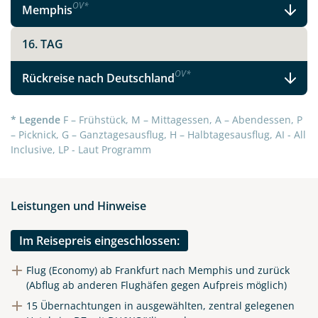
OV
*
Memphis
16. TAG
OV
*
Rückreise nach Deutschland
* Legende
F – Frühstück, M – Mittagessen, A – Abendessen, P
– Picknick, G – Ganztagesausflug, H – Halbtagesausflug, AI - All
Inclusive, LP - Laut Programm
Leistungen und Hinweise
Im Reisepreis eingeschlossen:
Flug (Economy) ab Frankfurt nach Memphis und zurück
(Abflug ab anderen Flughäfen gegen Aufpreis möglich)
15 Übernachtungen in ausgewählten, zentral gelegenen