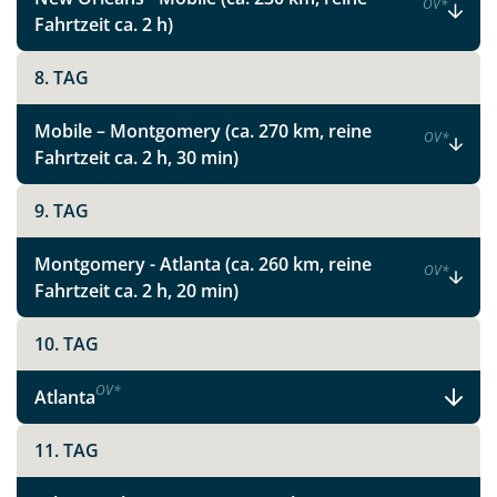
OV
*
Fahrtzeit ca. 2 h)
8. TAG
Facebook
Mobile – Montgomery (ca. 270 km, reine
OV
*
Instagram
Fahrtzeit ca. 2 h, 30 min)
9. TAG
X
Montgomery - Atlanta (ca. 260 km, reine
OV
*
WhatsApp
Fahrtzeit ca. 2 h, 20 min)
Telegram
10. TAG
OV
*
Atlanta
per E-Mail senden
11. TAG
Link kopieren