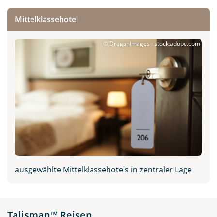
Mittelklassehotel
© DragonImages - stock.adobe.com
New Orleans in Louisiana,
USA
© purdue1988 - stock.adobe.com
ausgewählte Mittelklassehotels in zentraler Lage
Talisman™ Reisen