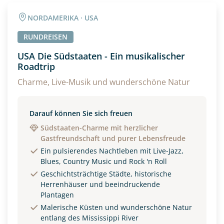
Angaben zur Reise
NORDAMERIKA · USA
Anzahl Erwachsener
Anzahl Kinder
RUNDREISEN
USA Die Südstaaten - Ein musikalischer
Roadtrip
Alter
Charme, Live-Musik und wunderschöne Natur
Unterkunft
Darauf können Sie sich freuen
Südstaaten-Charme mit herzlicher
DZ
EZ
Familienzimmer
Gastfreundschaft und purer Lebensfreude
Ein pulsierendes Nachtleben mit Live-Jazz,
Reisebeginn
Blues, Country Music und Rock 'n Roll
Option 1
Geschichtsträchtige Städte, historische
Option 2
Herrenhäuser und beeindruckende
Plantagen
Malerische Küsten und wunderschöne Natur
Weitere Informationen
entlang des Mississippi River