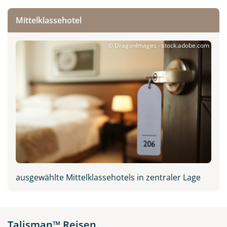
Mittelklassehotel
© DragonImages - stock.adobe.com
New Orleans in Louisiana,
USA
© purdue1988 - stock.adobe.com
ausgewählte Mittelklassehotels in zentraler Lage
Talisman™ Reisen