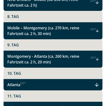
OV
*
Fahrtzeit ca. 2 h)
8. TAG
Facebook
Mobile – Montgomery (ca. 270 km, reine
OV
*
Instagram
Fahrtzeit ca. 2 h, 30 min)
9. TAG
X
Montgomery - Atlanta (ca. 260 km, reine
OV
*
WhatsApp
Fahrtzeit ca. 2 h, 20 min)
Telegram
10. TAG
OV
*
Atlanta
per E-Mail senden
11. TAG
Link kopieren