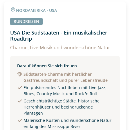
Angaben zur Reise
NORDAMERIKA · USA
Anzahl Erwachsener
Anzahl Kinder
RUNDREISEN
USA Die Südstaaten - Ein musikalischer
Roadtrip
Alter
Charme, Live-Musik und wunderschöne Natur
Unterkunft
Darauf können Sie sich freuen
Südstaaten-Charme mit herzlicher
DZ
EZ
Familienzimmer
Gastfreundschaft und purer Lebensfreude
Ein pulsierendes Nachtleben mit Live-Jazz,
Reisebeginn
Blues, Country Music und Rock 'n Roll
Option 1
Geschichtsträchtige Städte, historische
Option 2
Herrenhäuser und beeindruckende
Plantagen
Malerische Küsten und wunderschöne Natur
Weitere Informationen
entlang des Mississippi River