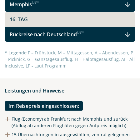
OV
*
Memphis
16. TAG
OV
*
Rückreise nach Deutschland
* Legende
F – Frühstück, M – Mittagessen, A – Abendessen, P
– Picknick, G – Ganztagesausflug, H – Halbtagesausflug, AI - All
Inclusive, LP - Laut Programm
Leistungen und Hinweise
Im Reisepreis eingeschlossen:
Flug (Economy) ab Frankfurt nach Memphis und zurück
(Abflug ab anderen Flughäfen gegen Aufpreis möglich)
15 Übernachtungen in ausgewählten, zentral gelegenen