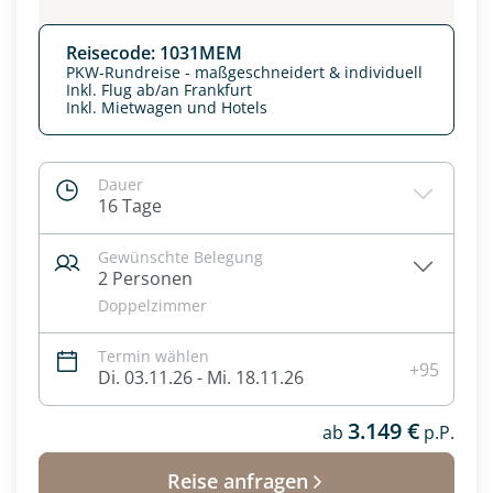
Reisecode: 1031MEM
PKW-Rundreise - maßgeschneidert & individuell
Inkl. Flug ab/an Frankfurt
Inkl. Mietwagen und Hotels
Dauer
16 Tage
Gewünschte Belegung
2 Personen
Doppelzimmer
Datenschutz & Transparenz ist uns sehr wichtig!
Termin wählen
Die Anfrage wird via SSL verschlüsselt an unseren Server
+95
Di. 03.11.26 - Mi. 18.11.26
geschickt. Mit Absenden des Formulars, erklären Sie, dass
Sie die
Datenschutzerklärung
und
Widerrufhinweise
zur
3.149 €
Kenntnis genommen und akzeptiert haben.
ab
p.P.
Reise anfragen