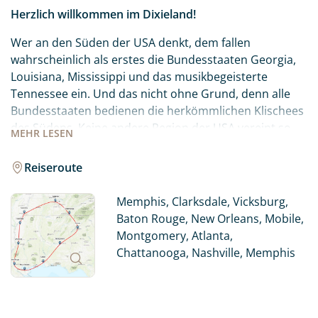
Herzlich willkommen im Dixieland!
Wer an den Süden der USA denkt, dem fallen
wahrscheinlich als erstes die Bundesstaaten Georgia,
Louisiana, Mississippi und das musikbegeisterte
Tennessee ein. Und das nicht ohne Grund, denn alle
Bundesstaaten bedienen die herkömmlichen Klischees
des Südens. Keine andere Region der USA vereint so
MEHR
LESEN
viel Kultur und Geschichte und versprüht so viel
Lebensfreude wie die Südstaaten. Hier finden Sie eine
Reiseroute
Mischung aus Dixieland-Musik, legendären
Schaufelraddampfern und stattlichen
Memphis, Clarksdale, Vicksburg,
Herrschaftshäusern, wie man sie aus „Fackeln im
Baton Rouge, New Orleans, Mobile,
Sturm“ und „Vom Winde verweht“ kennt.
Montgomery, Atlanta,
Chattanooga, Nashville, Memphis
Rüschenkleider, Kavaliere und Bilderbuch-Städte – es
gibt viele gute Gründe, die Südstaaten der USA zu
besuchen. Tauchen Sie ein in den Jazz und Blues, in die
wunderschöne Architektur der Kolonialzeit, oder