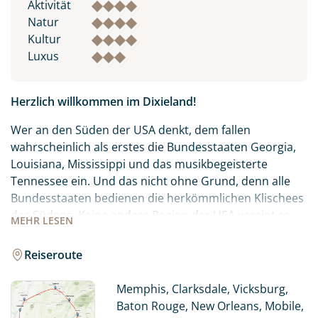
Aktivität
Natur
Kultur
Luxus
Herzlich willkommen im Dixieland!
Wer an den Süden der USA denkt, dem fallen
wahrscheinlich als erstes die Bundesstaaten Georgia,
Louisiana, Mississippi und das musikbegeisterte
Tennessee ein. Und das nicht ohne Grund, denn alle
Bundesstaaten bedienen die herkömmlichen Klischees
des Südens. Keine andere Region der USA vereint so
MEHR
LESEN
viel Kultur und Geschichte und versprüht so viel
Lebensfreude wie die Südstaaten. Hier finden Sie eine
Reiseroute
Mischung aus Dixieland-Musik, legendären
Schaufelraddampfern und stattlichen
Memphis, Clarksdale, Vicksburg,
Herrschaftshäusern, wie man sie aus „Fackeln im
Baton Rouge, New Orleans, Mobile,
Sturm“ und „Vom Winde verweht“ kennt.