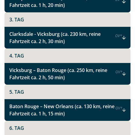
Malerische Küstenstreifen, Wälder, Wasserfälle und
Fahrtzeit ca. 1 h, 20 min)
Seen – der Süden hat auch viel Natur zu bieten. Die
lässt sich erwandern, auf dem Drahtesel oder mit
3. TAG
einem Pferd erkunden oder einfach nur aus dem
Autofenster betrachten.
Clarksdale - Vicksburg (ca. 230 km, reine
OV
*
Fahrtzeit ca. 2 h, 30 min)
4. TAG
Vicksburg – Baton Rouge (ca. 250 km, reine
OV
*
Fahrtzeit ca. 2 h, 50 min)
5. TAG
Baton Rouge – New Orleans (ca. 130 km, reine
OV
*
Fahrtzeit ca. 1 h, 15 min)
6. TAG