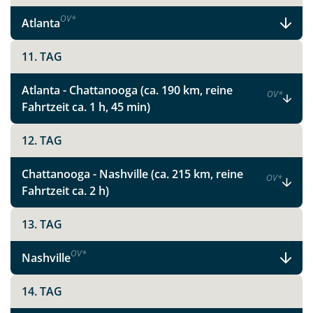
OV
*
X
Atlanta
11. TAG
WhatsApp
Atlanta - Chattanooga (ca. 190 km, reine
OV
*
Telegram
Fahrtzeit ca. 1 h, 45 min)
12. TAG
per E-Mail senden
Chattanooga - Nashville (ca. 215 km, reine
OV
*
Link kopieren
Fahrtzeit ca. 2 h)
13. TAG
OV
*
Nashville
14. TAG