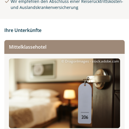
Wir empfehlen den Abschluss einer Reiserücktrittskosten-
und Auslandskrankenversicherung
Ihre Unterkünfte
Mittelklassehotel
© DragonImages - stock.adobe.com
New Orleans in Louisiana,
USA
© purdue1988 - stock.adobe.com