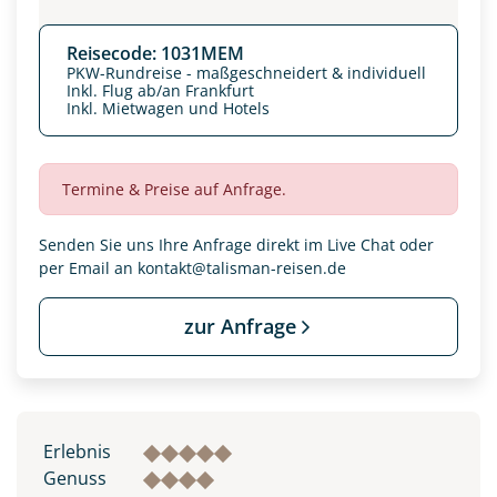
Reisecode: 1031MEM
PKW-Rundreise - maßgeschneidert & individuell
Inkl. Flug ab/an Frankfurt
Inkl. Mietwagen und Hotels
Termine & Preise auf Anfrage.
Senden Sie uns Ihre Anfrage direkt im Live Chat oder
per Email an
kontakt@talisman-reisen.de
zur Anfrage
Datenschutz & Transparenz ist uns sehr wichtig!
Die Anfrage wird via SSL verschlüsselt an unseren Server
geschickt. Mit Absenden des Formulars, erklären Sie, dass
Sie die
Datenschutzerklärung
und
Widerrufhinweise
zur
Kenntnis genommen und akzeptiert haben.
Erlebnis
Genuss