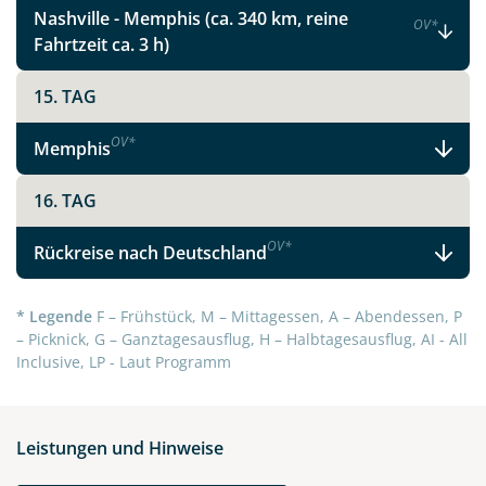
Nashville - Memphis (ca. 340 km, reine
OV
*
Fahrtzeit ca. 3 h)
15. TAG
OV
*
Memphis
16. TAG
OV
*
Rückreise nach Deutschland
* Legende
F – Frühstück, M – Mittagessen, A – Abendessen, P
– Picknick, G – Ganztagesausflug, H – Halbtagesausflug, AI - All
Inclusive, LP - Laut Programm
Leistungen und Hinweise