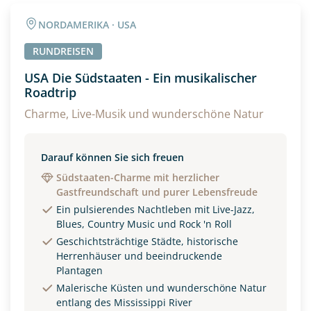
Angaben zur Reise
NORDAMERIKA · USA
Anzahl Erwachsener
Anzahl Kinder
RUNDREISEN
USA Die Südstaaten - Ein musikalischer
Roadtrip
Alter
Charme, Live-Musik und wunderschöne Natur
Unterkunft
Darauf können Sie sich freuen
Südstaaten-Charme mit herzlicher
DZ
EZ
Familienzimmer
Gastfreundschaft und purer Lebensfreude
Ein pulsierendes Nachtleben mit Live-Jazz,
Reisebeginn
Blues, Country Music und Rock 'n Roll
Option 1
Geschichtsträchtige Städte, historische
Option 2
Herrenhäuser und beeindruckende
Plantagen
Malerische Küsten und wunderschöne Natur
Weitere Informationen
entlang des Mississippi River