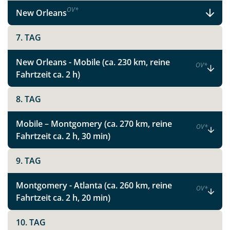
OV
*
New Orleans
7. TAG
New Orleans - Mobile (ca. 230 km, reine
OV
*
Fahrtzeit ca. 2 h)
8. TAG
Teile diese Reise
Mobile – Montgomery (ca. 270 km, reine
OV
*
Charme, Live-Musik und wunderschöne
Fahrtzeit ca. 2 h, 30 min)
Natur
9. TAG
Montgomery - Atlanta (ca. 260 km, reine
Facebook
OV
*
Fahrtzeit ca. 2 h, 20 min)
Instagram
10. TAG