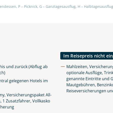
lüsselt an unseren Server geschickt. Mit Absenden des Formu
endessen, P – Picknick, G – Ganztagesausflug, H – Halbtagesausflug,
errufhinweise
zur Kenntnis genommen und akzeptiert hab
Im Reisepreis nicht ei
is und zurück (Abflug ab
Mahlzeiten, Versicherun
ch)
optionale Ausflüge, Trink
genannte Eintritte und G
tral gelegenen Hotels im
Mautgebühren, Benzinkos
Reiseversicherungen un
y, Versicherungspaket All-
n, 1 Zusatzfahrer, Vollkasko
icherung