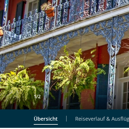
1
/
2
Übersicht
Reiseverlauf & Ausflü