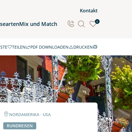
Kontakt
0
isearten
Mix und Match
ISTE
TEILEN
PDF DOWNLOADEN
DRUCKEN
Ozeanien
Südamerika
NORDAMERIKA · USA
RUNDREISEN