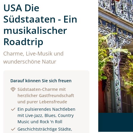
USA Die
Südstaaten - Ein
musikalischer
Roadtrip
Charme, Live-Musik und
wunderschöne Natur
Darauf können Sie sich freuen
Südstaaten-Charme mit
herzlicher Gastfreundschaft
und purer Lebensfreude
Ein pulsierendes Nachtleben
mit Live-Jazz, Blues, Country
Music und Rock 'n Roll
Geschichtsträchtige Städte,