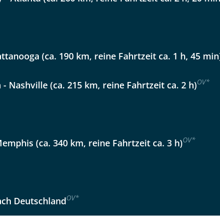
Option 2
 Reisen auf der Merkliste
WhatsApp
attanooga (ca. 190 km, reine Fahrtzeit ca. 1 h, 45 min
per E-Mail senden
OV
*
- Nashville (ca. 215 km, reine Fahrtzeit ca. 2 h)
en
OV
*
Memphis (ca. 340 km, reine Fahrtzeit ca. 3 h)
OV
*
ach Deutschland
uns sehr wichtig!