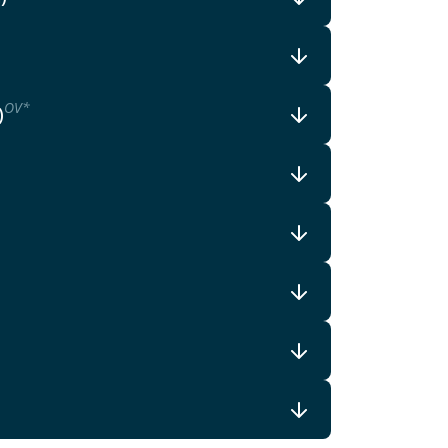
OV
*
)