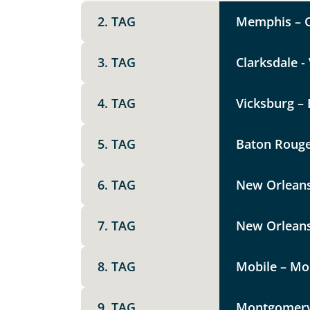
Vorname
2. TAG
Memphis – Cl
3. TAG
Clarksdale -
E-Mail*
4. TAG
Vicksburg – 
Angaben zur Reise
5. TAG
Baton Rouge 
Teile diese 
Anzahl Erwachsener
6. TAG
New Orlean
Charme,
7. TAG
New Orleans 
Unterkunft
DZ
EZ
Familienzimmer
8. TAG
Mobile – Mon
Mer
Facebook
Reisebeginn
9. TAG
Montgomery -