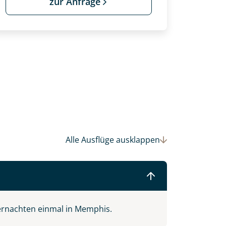
zur Anfrage
Alle Ausflüge
ausklappen
 Ihre Wunschtermine für die Reise
einsam gestalten wir Ihre
ernachten einmal in Memphis.