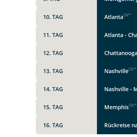
Option 1
Keine
X
OV
*
10. TAG
Atlanta
Weitere Informationen
11. TAG
Atlanta - Ch
Telegram
12. TAG
Chattanooga 
Link kopier
OV
*
13. TAG
Nashville
14. TAG
Nashville - 
OV
*
15. TAG
Memphis
16. TAG
Rückreise n
Datenschutz & Transparenz ist 