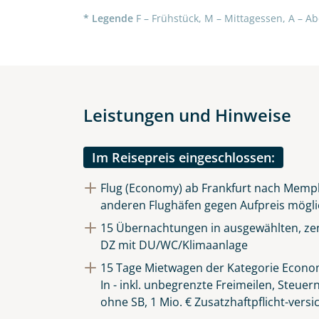
Die Anfrage wird via SSL versch
* Legende
F – Frühstück, M – Mittagessen, A – Ab
Datenschutzerklärung
und
Wid
Leistungen und Hinweise
Im Reisepreis eingeschlossen:
Flug (Economy) ab Frankfurt nach Memph
anderen Flughäfen gegen Aufpreis mögli
15 Übernachtungen in ausgewählten, zen
DZ mit DU/WC/Klimaanlage
15 Tage Mietwagen der Kategorie Econom
In - inkl. unbegrenzte Freimeilen, Steuer
ohne SB, 1 Mio. € Zusatzhaftpflicht-vers