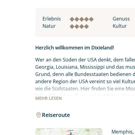
Erlebnis
Genuss
Natur
Kultur
Herzlich willkommen im Dixieland!
Wer an den Süden der USA denkt, dem fallen
Georgia, Louisiana, Mississippi und das mu
Grund, denn alle Bundesstaaten bedienen d
andere Region der USA vereint so viel Kult
wie die Südstaaten. Hier finden Sie eine Mi
Schaufelraddampfern und stattlichen Herrs
MEHR
LESEN
und „Vom Winde verweht“ kennt.
Reiseroute
Rüschenkleider, Kavaliere und Bilderbuch-St
USA zu besuchen. Tauchen Sie ein in den Ja
Kolonialzeit, oder genießen Sie die Stille 
Memphis, 