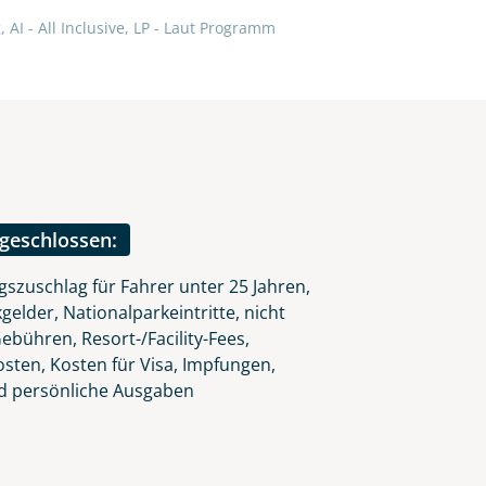
lars, erklären Sie, dass Sie die
 AI - All Inclusive, LP - Laut Programm
en.
ngeschlossen:
gszuschlag für Fahrer unter 25 Jahren,
gelder, Nationalparkeintritte, nicht
ebühren, Resort-/Facility-Fees,
ten, Kosten für Visa, Impfungen,
d persönliche Ausgaben