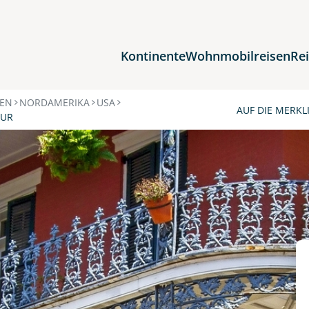
Kontinente
Wohnmobilreisen
Re
Reiseziele
SEN
NORDAMERIKA
USA
AUF DIE MERKL
TUR
Afrika
Asien
Europa
Nordamerika