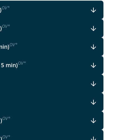
OV
*
)
OV
*
)
OV
*
min)
OV
*
15 min)
OV
*
)
OV
*
)