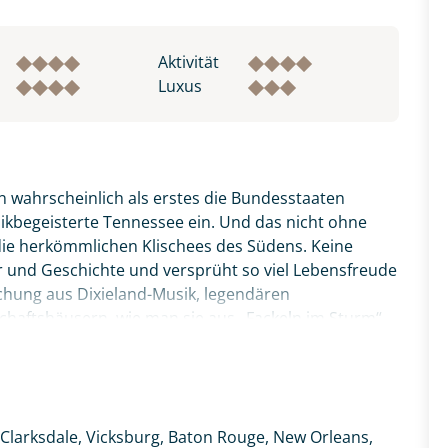
Aktivität
Luxus
 wahrscheinlich als erstes die Bundesstaaten
sikbegeisterte Tennessee ein. Und das nicht ohne
ie herkömmlichen Klischees des Südens. Keine
ur und Geschichte und versprüht so viel Lebensfreude
schung aus Dixieland-Musik, legendären
chaftshäusern, wie man sie aus „Fackeln im Sturm“
ädte – es gibt viele gute Gründe, die Südstaaten der
zz und Blues, in die wunderschöne Architektur der
der Natur auf einer Wanderung durch die hügelige
Clarksdale, Vicksburg, Baton Rouge, New Orleans,