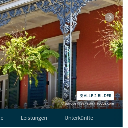
ALLE 2 BILDER
© purdue1988 - stock.adobe.com
ge
Leistungen
Unterkünfte