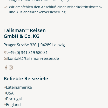
Eisenbahn. Verkehr in Asien
Wir empfehlen den Abschluß einer Reiserücktrittskosten-
© MISHA - stock.adobe.com
und Auslandskrankenversicherung.
Talisman™ Reisen
GmbH & Co. KG
Prager Straße 326 | 04289 Leipzig
+49 (0) 341 319 580 31
kontakt@talisman-reisen.de
Beliebte Reiseziele
Lateinamerika
USA
Portugal
England