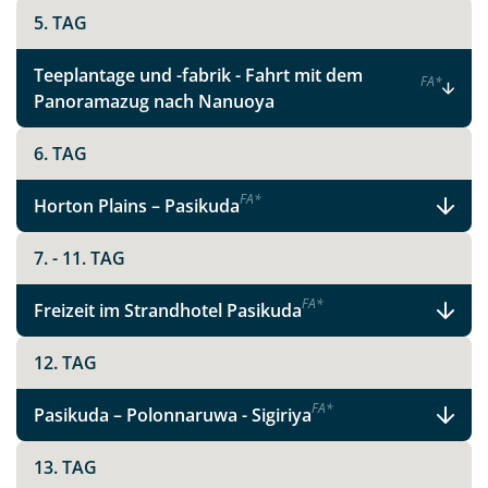
5. TAG
WhatsApp
Teeplantage und -fabrik - Fahrt mit dem
F
A
*
Panoramazug nach Nanuoya
Telegram
6. TAG
per E-Mail senden
F
A
*
Horton Plains – Pasikuda
Link kopieren
7. - 11. TAG
F
A
*
Freizeit im Strandhotel Pasikuda
12. TAG
F
A
*
Pasikuda – Polonnaruwa - Sigiriya
13. TAG