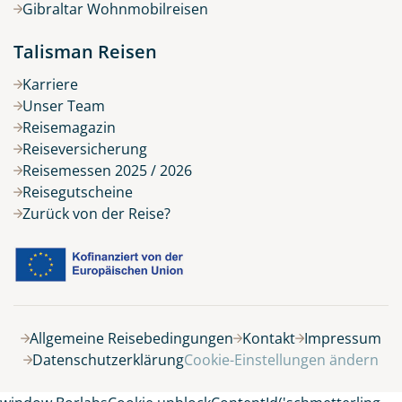
Gibraltar Wohnmobilreisen
Talisman Reisen
Karriere
Unser Team
Reisemagazin
Reiseversicherung
Reisemessen 2025 / 2026
Reisegutscheine
Zurück von der Reise?
Belegung
Allgemeine Reisebedingungen
Kontakt
Impressum
Datenschutzerklärung
Cookie-Einstellungen ändern
15 Tage