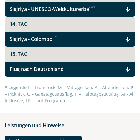
F
A
*
Sigiriya - UNESCO-Weltkulturerbe
14. TAG
F
*
Sigiriya - Colombo
15. TAG
Flug nach Deutschland
* Legende
F – Frühstück, M – Mittagessen, A – Abendessen, P
– Picknick, G – Ganztagesausflug, H – Halbtagesausflug, AI - All
Inclusive, LP - Laut Programm
Leistungen und Hinweise