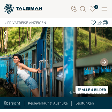
Individuelle Anfrage
0
Herzlichen Dank für Ihre Kontaktaufnahme! Ihr Urlaub
PRIVATREISE ANZEIGEN
- so individuell wie Sie. Teilen Sie uns Ihre
Wunschtermine für die Reise mit. Wir prüfen die
Verfügbarkeit und kontaktieren Sie, um alles Weitere
zu besprechen. Gemeinsam gestalten wir Ihre
Traumreise.
Persönliche Daten
Vorname
Nachname
ALLE 4 BILDER
© MISHA - stock.adobe.com
E-Mail*
Telefon
Übersicht
Reiseverlauf & Ausflüge
Leistungen