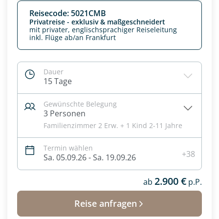
Reisecode: 5021CMB
Privatreise - exklusiv & maßgeschneidert
mit privater, englischsprachiger Reiseleitung
inkl. Flüge ab/an Frankfurt
Dauer
15 Tage
Gewünschte Belegung
3 Personen
Familienzimmer 2 Erw. + 1 Kind 2-11 Jahre
Termin wählen
Datenschutz & Transparenz ist uns sehr wichtig!
+38
Sa. 05.09.26 - Sa. 19.09.26
Die Anfrage wird via SSL verschlüsselt an unseren Server
geschickt. Mit Absenden des Formulars, erklären Sie, dass
2.900 €
Sie die
Datenschutzerklärung
und
Widerrufhinweise
ab
p.P.
zur
Kenntnis genommen und akzeptiert haben.
Reise anfragen