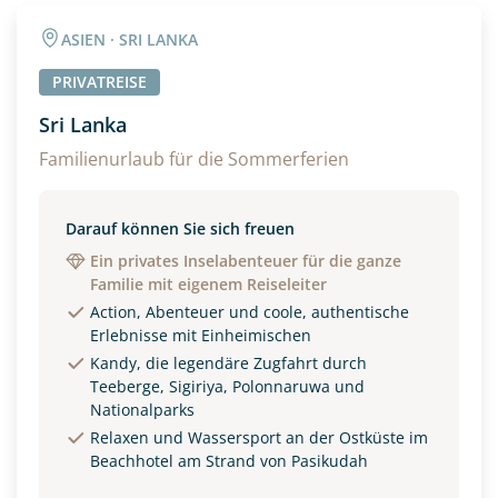
Angaben zur Reise
ASIEN · SRI LANKA
Anzahl Erwachsener
Anzahl Kinder
PRIVATREISE
Sri Lanka
Alter
Familienurlaub für die Sommerferien
Darauf können Sie sich freuen
Unterkunft
Ein privates Inselabenteuer für die ganze
Familie mit eigenem Reiseleiter
DZ
EZ
Familienzimmer
Action, Abenteuer und coole, authentische
Erlebnisse mit Einheimischen
Reisebeginn
Kandy, die legendäre Zugfahrt durch
Option 1
Teeberge, Sigiriya, Polonnaruwa und
Option 2
Nationalparks
Relaxen und Wassersport an der Ostküste im
Beachhotel am Strand von Pasikudah
Weitere Informationen