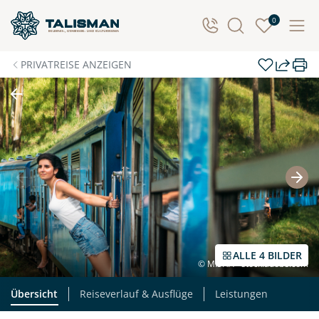
Individuelle Anfrage
0
Herzlichen Dank für Ihre Kontaktaufnahme! Ihr Urlaub
PRIVATREISE ANZEIGEN
- so individuell wie Sie. Teilen Sie uns Ihre
Wunschtermine für die Reise mit. Wir prüfen die
Verfügbarkeit und kontaktieren Sie, um alles Weitere
zu besprechen. Gemeinsam gestalten wir Ihre
Traumreise.
Persönliche Daten
Vorname
Nachname
ALLE 4 BILDER
© MISHA - stock.adobe.com
E-Mail*
Telefon
Übersicht
Reiseverlauf & Ausflüge
Leistungen