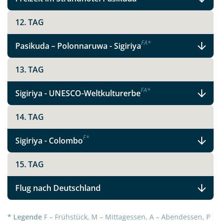
per E-Mail senden
12. TAG
Link kopieren
F
A
*
Pasikuda – Polonnaruwa - Sigiriya
13. TAG
F
A
*
Sigiriya - UNESCO-Weltkulturerbe
14. TAG
F
*
Sigiriya - Colombo
15. TAG
Flug nach Deutschland
* Legende
F – Frühstück, M – Mittagessen, A – Abendessen, P