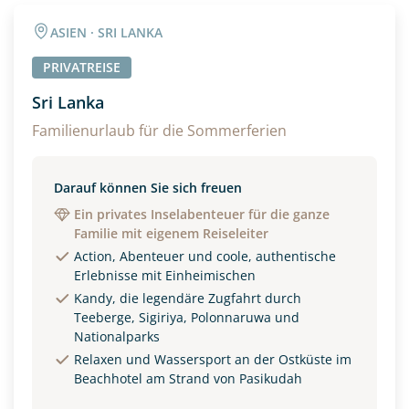
Angaben zur Reise
ASIEN · SRI LANKA
Anzahl Erwachsener
Anzahl Kinder
PRIVATREISE
Sri Lanka
Alter
Familienurlaub für die Sommerferien
Darauf können Sie sich freuen
Unterkunft
Ein privates Inselabenteuer für die ganze
Familie mit eigenem Reiseleiter
DZ
EZ
Familienzimmer
Action, Abenteuer und coole, authentische
Erlebnisse mit Einheimischen
Reisebeginn
Kandy, die legendäre Zugfahrt durch
Option 1
Teeberge, Sigiriya, Polonnaruwa und
Option 2
Nationalparks
Relaxen und Wassersport an der Ostküste im
Beachhotel am Strand von Pasikudah
Weitere Informationen