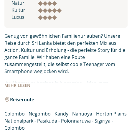
Natur
Kultur
Luxus
Genug von gewöhnlichen Familienurlauben? Unsere
Reise durch Sri Lanka bietet den perfekten Mix aus
Action, Kultur und Erholung - die perfekte Story für die
ganze Familie. Wir haben eine Route
zusammengestellt, die selbst coole Teenager vom
Smartphone weglocken wird.
Ihr Abenteuer beginnt in Negombo – ideal zum
MEHR
LESEN
Ankommen und Beobachten des bunten Insellebens,
bevor es weiter ins Hochland nach Kandy geht. Das
Reiseroute
absolute Highlight wartet auf der Schiene: Die
legendäre Zugfahrt von Nanuoya durch die Teeberge
Colombo - Negombo - Kandy - Nanuoya - Horton Plains
ist ein Instagram-Spot der Extraklasse. Aber auch die
Nationalpark - Pasikuda - Polonnaruwa - Sigiriya -
Wanderung im Horton Plains Nationalpark zum
Colombo