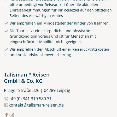
bitte unbedingt vor Reiseantritt über die aktuellen
Einreisebestimmungen für Ihr Reiseziel auf den offiziellen
Seiten des Auswärtigen Amtes
Wir empfehlen ein Mindestalter der Kinder von 8 Jahren.
Die Tour setzt eine körperliche und physische
Grundkondition voraus und ist für Menschen mit
eingeschränkter Mobilität nicht geeignet.
Reisen mit dem Zug. Züge in
Sri Lanka. Schienenverkehr.
Wir empfehlen den Abschluß einer Reiserücktrittskosten-
und Auslandskrankenversicherung.
Eisenbahn. Verkehr in Asien
© MISHA - stock.adobe.com
Talisman™ Reisen
GmbH & Co. KG
Prager Straße 326 | 04289 Leipzig
+49 (0) 341 319 580 31
kontakt@talisman-reisen.de