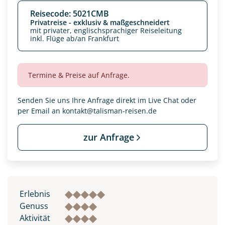
Reisecode: 5021CMB
Privatreise - exklusiv & maßgeschneidert
mit privater, englischsprachiger Reiseleitung
inkl. Flüge ab/an Frankfurt
Termine & Preise auf Anfrage.
Senden Sie uns Ihre Anfrage direkt im Live Chat oder
per Email an
kontakt@talisman-reisen.de
zur Anfrage
Datenschutz & Transparenz ist uns sehr wichtig!
Die Anfrage wird via SSL verschlüsselt an unseren Server
geschickt. Mit Absenden des Formulars, erklären Sie, dass
Sie die
Datenschutzerklärung
und
Widerrufhinweise
zur
Erlebnis
Kenntnis genommen und akzeptiert haben.
Genuss
Aktivität