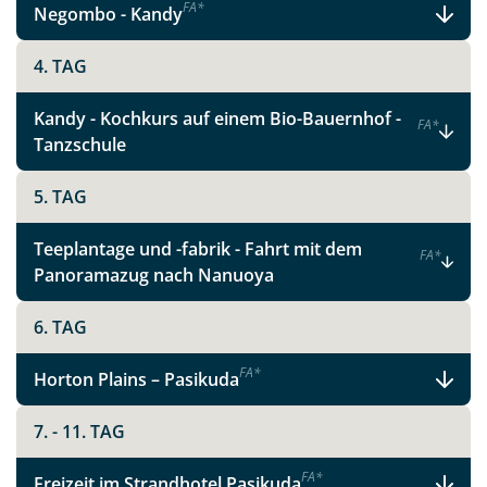
F
A
*
Negombo - Kandy
4. TAG
Teile diese Reise
Kandy - Kochkurs auf einem Bio-Bauernhof -
F
A
*
Tanzschule
Facebook
5. TAG
Teeplantage und -fabrik - Fahrt mit dem
Instagram
F
A
*
Panoramazug nach Nanuoya
X
6. TAG
F
A
*
WhatsApp
Horton Plains – Pasikuda
7. - 11. TAG
Telegram
F
A
*
Freizeit im Strandhotel Pasikuda