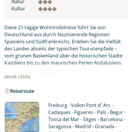
Natur
Kultur
Diese 21-tägige Wohnmobilreise führt Sie von
Deutschland aus durch faszinierende Regionen
Spaniens und Südfrankreichs. Erleben Sie die Vielfalt
des Landes abseits der typischen Touristenpfade –
vom grünen Baskenland über die historischen Städte
Kastiliens bis zu den maurischen Perlen Andalusiens.
Wir bestaunen die Werke des weltweit berühmten
MEHR
LESEN
Künstlers Antonio Gaudi in Barcelona und die surreale
Welt Salvatore Dali in Figueres an der Costa Brava. In
Reiseroute
Granada und Cordoba werden wir an die Zeiten
religiöser Toleranz erinnert und im Baskenland
Freiburg - Vallon Pont d` Arc -
kulinarisch verwöhnt. Auch ein Stopp in der Hauptstadt
Cadaques - Figueres - Pals - Begur -
ist ein MUSS und wir erfahren beim Stadtrundgang
Tossa del Mar - Sitges - Barcelona -
mehr über die Lifestyle-Metropole Madrid. Erleben Sie
Saragossa - Madrid - Granada -
die sonnigen Weiten Spaniens, wunderschöne