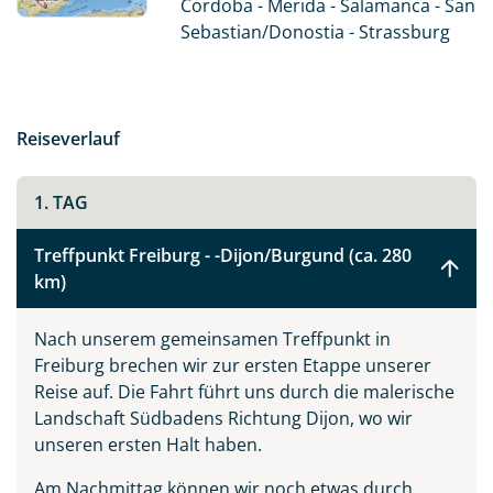
Cordoba - Merida - Salamanca - San
abwechslungsreiche Landschaften und die Lebenslust
Sebastian/Donostia - Strassburg
unserer spanischen Freunde. Die Reise verbindet
Naturerlebnisse, kunsthistorische Highlights und
kulinarische Genüsse zu einem unvergesslichen
Rundreiseerlebnis.
Reiseverlauf
1. TAG
Treffpunkt Freiburg - -Dijon/Burgund (ca. 280
km)
Nach unserem gemeinsamen Treffpunkt in
Freiburg brechen wir zur ersten Etappe unserer
Reise auf. Die Fahrt führt uns durch die malerische
Landschaft Südbadens Richtung Dijon, wo wir
unseren ersten Halt haben.
Am Nachmittag können wir noch etwas durch