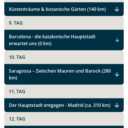
Küstenträume & botanische Gärten (140 km)
9. TAG
Barcelona - die katalonische Hauptstadt
erwartet uns (0 km)
10. TAG
Saragossa – Zwischen Mauren und Barock (280
km)
11. TAG
Der Hauptstadt entgegen - Madrid (ca. 310 km)
Teile diese Reise
12. TAG