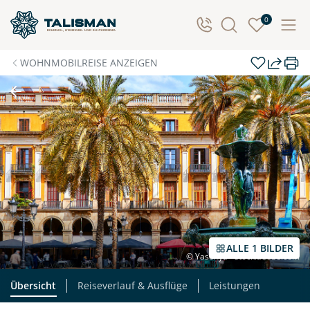
0
WOHNMOBILREISE ANZEIGEN
ALLE 1 BILDER
© Yasonya - stock.adobe.com
Übersicht
Reiseverlauf & Ausflüge
Leistungen