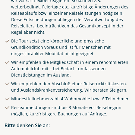
wir vor Ort flexibel reagieren. So können z.B.
wetterbedingt, Feiertage etc. kurzfristige Änderungen des
Reiseablaufs bzw. einzelner Reiseleistungen nötig sein.
Diese Entscheidungen obliegen der Verantwortung des
Reiseleiters, beeinträchtigen das Gesamtkonzept in der
Regel aber nicht.
Die Tour setzt eine körperliche und physische
Grundkondition voraus und ist für Menschen mit
eingeschränkter Mobilität nicht geeignet.
Wir empfehlen die Mitgliedschaft in einem renommierten
Automobilclub mit – bei Bedarf - umfassenden
Dienstleistungen im Ausland.
Wir empfehlen den Abschluß einer Reiserücktrittskosten-
und Auslandskrankenversicherung. Wir beraten Sie gern.
Mindestteilnehmerzahl: 4 Wohnmobile bzw. 6 Teilnehmer
Reiseanmeldungen sind bis 3 Monate vor Reisebeginn
möglich, kurzfristigere Buchungen auf Anfrage.
Royal area in Barcelona,
Spain. Fountain with statues
Bitte denken Sie an:
and high palm trees among