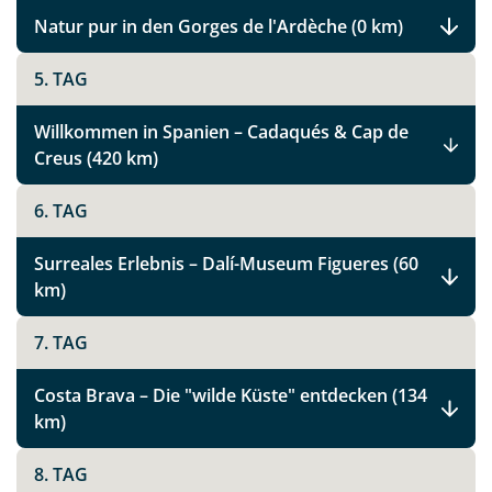
Natur pur in den Gorges de l'Ardèche (0 km)
5. TAG
Willkommen in Spanien – Cadaqués & Cap de
Creus (420 km)
6. TAG
Surreales Erlebnis – Dalí-Museum Figueres (60
km)
7. TAG
Costa Brava – Die "wilde Küste" entdecken (134
km)
8. TAG