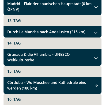
Madrid – Flair der spanischen Hauptstadt (0 km,
ÖPNV)
Spanien Rundreise
13. TAG
Facebook
Durch La Mancha nach Andalusien (315 km)
14. TAG
Instagram
Granada & die Alhambra - UNESCO
X
Weltkulturerbe
15. TAG
WhatsApp
Córdoba – Wo Moschee und Kathedrale eins
Telegram
werden (180 km)
per E-Mail senden
16. TAG