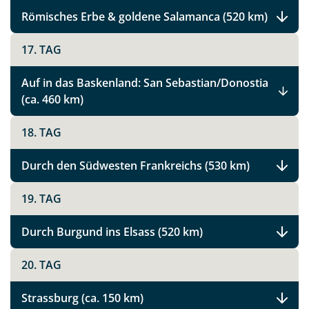
Römisches Erbe & goldene Salamanca (520 km)
Link kopieren
17. TAG
Auf in das Baskenland: San Sebastian/Donostia
(ca. 460 km)
18. TAG
Durch den Südwesten Frankreichs (530 km)
19. TAG
Durch Burgund ins Elsass (520 km)
20. TAG
Strassburg (ca. 150 km)