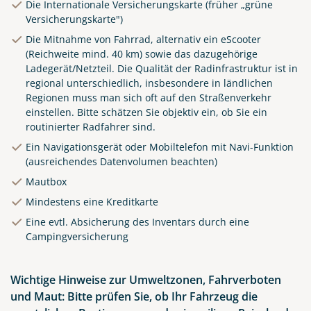
Die Internationale Versicherungskarte (früher „grüne
traditional Spanish
Versicherungskarte")
architecture at main central
square of old town. Summer
Die Mitnahme von Fahrrad, alternativ ein eScooter
(Reichweite mind. 40 km) sowie das dazugehörige
landscape with blue sky and
Ladegerät/Netzteil. Die Qualität der Radinfrastruktur ist in
clouds.
regional unterschiedlich, insbesondere in ländlichen
© Yasonya - stock.adobe.com
Regionen muss man sich oft auf den Straßenverkehr
einstellen. Bitte schätzen Sie objektiv ein, ob Sie ein
routinierter Radfahrer sind.
Ein Navigationsgerät oder Mobiltelefon mit Navi-Funktion
(ausreichendes Datenvolumen beachten)
Mautbox
Mindestens eine Kreditkarte
Eine evtl. Absicherung des Inventars durch eine
Campingversicherung
Wichtige Hinweise zur Umweltzonen, Fahrverboten
und Maut: Bitte prüfen Sie, ob Ihr Fahrzeug die