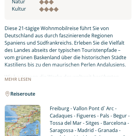
Natur
Kultur
Diese 21-tägige Wohnmobilreise führt Sie von
Deutschland aus durch faszinierende Regionen
Spaniens und Südfrankreichs. Erleben Sie die Vielfalt
des Landes abseits der typischen Touristenpfade –
vom grünen Baskenland über die historischen Städte
Kastiliens bis zu den maurischen Perlen Andalusiens.
Wir bestaunen die Werke des weltweit berühmten
MEHR
LESEN
Künstlers Antonio Gaudi in Barcelona und die surreale
Welt Salvatore Dali in Figueres an der Costa Brava. In
Reiseroute
Granada und Cordoba werden wir an die Zeiten
religiöser Toleranz erinnert und im Baskenland
Freiburg - Vallon Pont d` Arc -
kulinarisch verwöhnt. Auch ein Stopp in der Hauptstadt
Cadaques - Figueres - Pals - Begur -
ist ein MUSS und wir erfahren beim Stadtrundgang
Tossa del Mar - Sitges - Barcelona -
mehr über die Lifestyle-Metropole Madrid. Erleben Sie
Saragossa - Madrid - Granada -
die sonnigen Weiten Spaniens, wunderschöne