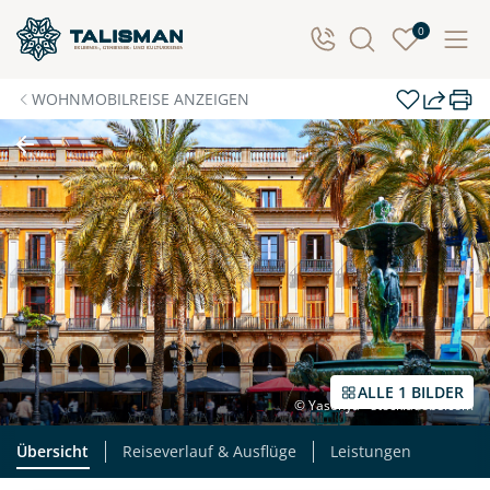
0
WOHNMOBILREISE ANZEIGEN
ALLE 1 BILDER
© Yasonya - stock.adobe.com
Übersicht
Reiseverlauf & Ausflüge
Leistungen