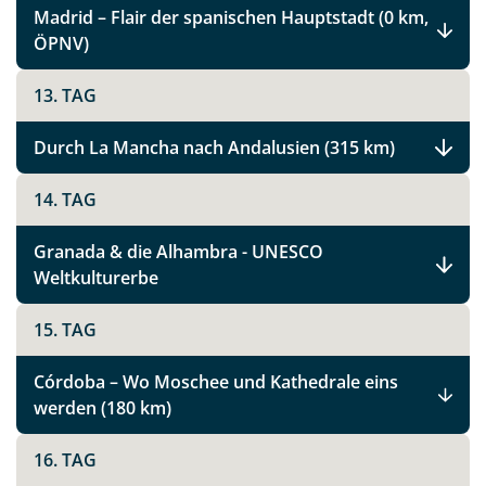
Madrid – Flair der spanischen Hauptstadt (0 km,
ÖPNV)
Spanien Rundreise
13. TAG
Facebook
Durch La Mancha nach Andalusien (315 km)
14. TAG
Instagram
Granada & die Alhambra - UNESCO
X
Weltkulturerbe
15. TAG
WhatsApp
Córdoba – Wo Moschee und Kathedrale eins
Telegram
werden (180 km)
per E-Mail senden
16. TAG