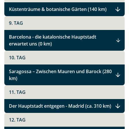
Küstenträume & botanische Gärten (140 km)
9. TAG
Barcelona - die katalonische Hauptstadt
erwartet uns (0 km)
10. TAG
Saragossa – Zwischen Mauren und Barock (280
km)
11. TAG
Der Hauptstadt entgegen - Madrid (ca. 310 km)
Teile diese Reise
12. TAG