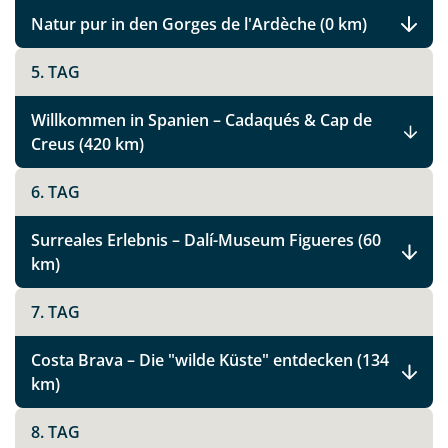
Natur pur in den Gorges de l'Ardèche (0 km)
5. TAG
Willkommen in Spanien – Cadaqués & Cap de
Creus (420 km)
6. TAG
Surreales Erlebnis – Dalí-Museum Figueres (60
km)
7. TAG
Costa Brava – Die "wilde Küste" entdecken (134
km)
8. TAG