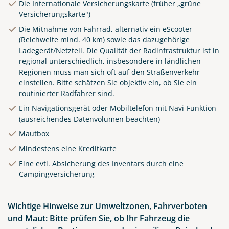
Die Internationale Versicherungskarte (früher „grüne
traditional Spanish
Versicherungskarte")
architecture at main central
square of old town. Summer
Die Mitnahme von Fahrrad, alternativ ein eScooter
(Reichweite mind. 40 km) sowie das dazugehörige
landscape with blue sky and
Ladegerät/Netzteil. Die Qualität der Radinfrastruktur ist in
clouds.
regional unterschiedlich, insbesondere in ländlichen
© Yasonya - stock.adobe.com
Regionen muss man sich oft auf den Straßenverkehr
einstellen. Bitte schätzen Sie objektiv ein, ob Sie ein
routinierter Radfahrer sind.
Ein Navigationsgerät oder Mobiltelefon mit Navi-Funktion
(ausreichendes Datenvolumen beachten)
Mautbox
Mindestens eine Kreditkarte
Eine evtl. Absicherung des Inventars durch eine
Campingversicherung
Wichtige Hinweise zur Umweltzonen, Fahrverboten
und Maut: Bitte prüfen Sie, ob Ihr Fahrzeug die