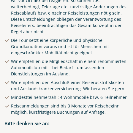
wir vor Ort flexibel reagieren. So können z.B.
wetterbedingt, Feiertage etc. kurzfristige Änderungen des
Reiseablaufs bzw. einzelner Reiseleistungen nötig sein.
Diese Entscheidungen obliegen der Verantwortung des
Reiseleiters, beeinträchtigen das Gesamtkonzept in der
Regel aber nicht.
Die Tour setzt eine körperliche und physische
Grundkondition voraus und ist für Menschen mit
eingeschränkter Mobilität nicht geeignet.
Wir empfehlen die Mitgliedschaft in einem renommierten
Automobilclub mit – bei Bedarf - umfassenden
Dienstleistungen im Ausland.
Wir empfehlen den Abschluß einer Reiserücktrittskosten-
und Auslandskrankenversicherung. Wir beraten Sie gern.
Mindestteilnehmerzahl: 4 Wohnmobile bzw. 6 Teilnehmer
Reiseanmeldungen sind bis 3 Monate vor Reisebeginn
möglich, kurzfristigere Buchungen auf Anfrage.
Royal area in Barcelona,
Spain. Fountain with statues
Bitte denken Sie an:
and high palm trees among