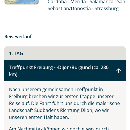
Cordoba - Merida - Salamanca - San
abwechslungsreiche Landschaften und die Lebenslust
Sebastian/Donostia - Strassburg
unserer spanischen Freunde. Die Reise verbindet
Naturerlebnisse, kunsthistorische Highlights und
kulinarische Genüsse zu einem unvergesslichen
Rundreiseerlebnis.
Reiseverlauf
1. TAG
Treffpunkt Freiburg - -Dijon/Burgund (ca. 280
km)
Nach unserem gemeinsamen Treffpunkt in
Freiburg brechen wir zur ersten Etappe unserer
Reise auf. Die Fahrt führt uns durch die malerische
Landschaft Südbadens Richtung Dijon, wo wir
unseren ersten Halt haben.
Am Nachmittag können wir noch etwas durch