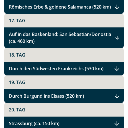
Römisches Erbe & goldene Salamanca (520 km)
Link kopieren
17. TAG
Auf in das Baskenland: San Sebastian/Donostia
(ca. 460 km)
18. TAG
Durch den Südwesten Frankreichs (530 km)
19. TAG
Durch Burgund ins Elsass (520 km)
20. TAG
Strassburg (ca. 150 km)