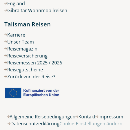
England
Gibraltar Wohnmobilreisen
Talisman Reisen
Karriere
Unser Team
Reisemagazin
Reiseversicherung
Reisemessen 2025 / 2026
Reisegutscheine
Zurück von der Reise?
Belegung
Allgemeine Reisebedingungen
Kontakt
Impressum
Datenschutzerklärung
Cookie-Einstellungen ändern
10 Tage