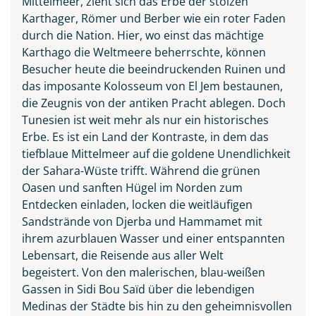
Mittelmeer, zieht sich das Erbe der stolzen
Karthager, Römer und Berber wie ein roter Faden
durch die Nation. Hier, wo einst das mächtige
Karthago die Weltmeere beherrschte, können
Besucher heute die beeindruckenden Ruinen und
das imposante Kolosseum von El Jem bestaunen,
Keramik der Berber
die Zeugnis von der antiken Pracht ablegen. Doch
Tunesien ist weit mehr als nur ein historisches
© fotografci - stock.adobe.com
Erbe. Es ist ein Land der Kontraste, in dem das
tiefblaue Mittelmeer auf die goldene Unendlichkeit
der Sahara-Wüste trifft. Während die grünen
Oasen und sanften Hügel im Norden zum
Entdecken einladen, locken die weitläufigen
Sandstrände von Djerba und Hammamet mit
ihrem azurblauen Wasser und einer entspannten
Lebensart, die Reisende aus aller Welt
begeistert. Von den malerischen, blau-weißen
Gassen in Sidi Bou Saïd über die lebendigen
Medinas der Städte bis hin zu den geheimnisvollen