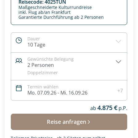
Reisecode: 4025TUN
Maßgeschneiderte Kulturrundreise
inkl. Flug ab/an Frankfurt
Garantierte Durchführung ab 2 Personen
Dauer
10 Tage
Gewünschte Belegung
2 Personen
Doppelzimmer
Termin wählen
+7
Mo. 07.09.26 - Mi. 16.09.26
Datenschutz & Transparenz ist uns sehr wichtig!
Die Anfrage wird via SSL verschlüsselt an unseren Server
4.875 €
geschickt. Mit Absenden des Formulars, erklären Sie, dass
ab
p.P.
Sie die
Datenschutzerklärung
und
Widerrufhinweise
zur
Kenntnis genommen und akzeptiert haben.
Reise anfragen