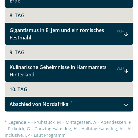
Erde
8. TAG
Schätze Tunesiens
Gigantismus in El Jem und ein römisches
F
M
*
Festmahl
Facebook
9. TAG
Instagram
Kulinarische Geheimnisse in Hammamets
F
M
*
Hinterland
X
10. TAG
WhatsApp
F
*
Abschied von Nordafrika
Telegram
* Legende
F – Frühstück, M – Mittagessen, A – Abendessen, P
– Picknick, G – Ganztagesausflug, H – Halbtagesausflug, AI - All
Inclusive, LP - Laut Programm
per E-Mail senden