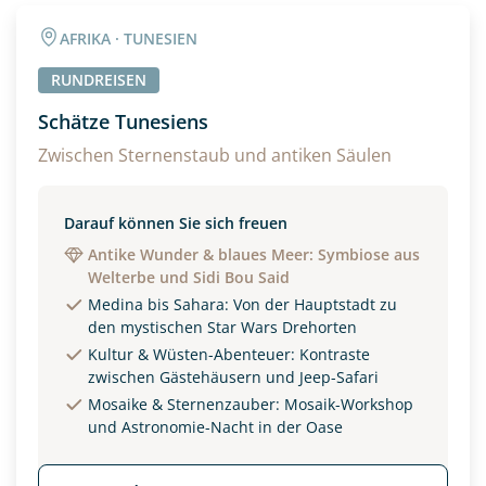
Angaben zur Reise
AFRIKA · TUNESIEN
Anzahl Erwachsener
Anzahl Kinder
RUNDREISEN
Schätze Tunesiens
Alter
Zwischen Sternenstaub und antiken Säulen
Darauf können Sie sich freuen
Unterkunft
Antike Wunder & blaues Meer: Symbiose aus
Welterbe und Sidi Bou Said
DZ
EZ
Familienzimmer
Medina bis Sahara: Von der Hauptstadt zu
den mystischen Star Wars Drehorten
Reisebeginn
Kultur & Wüsten-Abenteuer: Kontraste
Option 1
zwischen Gästehäusern und Jeep-Safari
Option 2
Mosaike & Sternenzauber: Mosaik-Workshop
und Astronomie-Nacht in der Oase
Weitere Informationen