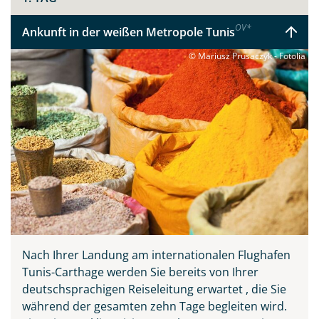
Auf Ihrem Weg zurück an die Küste erwarten Sie
OV
*
Ankunft in der weißen Metropole Tunis
kulinarische Highlights wie ein römischer Kochabend in
© Mariusz Prusaczyk - Fotolia
El Jem und die beeindruckenden Höhlenwohnungen
von Matmata. Diese perfekt geplante Rundreise bietet
Ihnen maximale Abwechslung und höchsten Komfort –
von der ersten Begrüßung am Flughafen bis zum
persönlichen Check-in für Ihren Heimflug.
Nach Ihrer Landung am internationalen Flughafen
Tunis-Carthage werden Sie bereits von Ihrer
deutschsprachigen Reiseleitung erwartet , die Sie
während der gesamten zehn Tage begleiten wird.