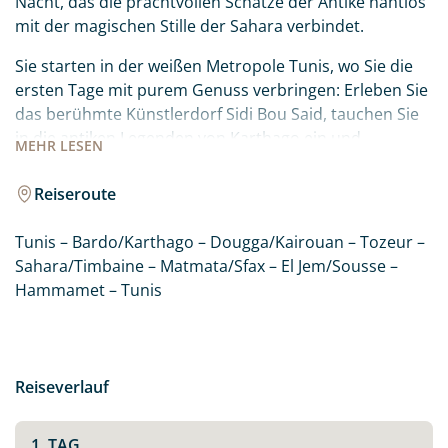
Nacht, das die prachtvollen Schätze der Antike nahtlos
mit der magischen Stille der Sahara verbindet.
Sie starten in der weißen Metropole Tunis, wo Sie die
ersten Tage mit purem Genuss verbringen: Erleben Sie
das berühmte Künstlerdorf Sidi Bou Said, tauchen Sie
in die antiken Legenden von Karthago ein und
MEHR
LESEN
schlendern Sie durch die bunten Gassen der
historischen Medina.
Reiseroute
Die logistisch anspruchsvolle Reise in den tiefen Süden
Tunis – Bardo/Karthago – Dougga/Kairouan – Tozeur –
wird für Sie zum komfortablen Erlebnis: In einem
Sahara/Timbaine – Matmata/Sfax – El Jem/Sousse –
privaten Fahrzeug und unter der konstanten
Hammamet – Tunis
Begleitung Ihres deutschsprachigen Reiseleiters
erkunden Sie stressfrei die römischen Schätze von
Dougga und die heilige Stadt Kairouan. Ein besonderes
Abenteuer erwartet Sie in der Wüste: Mit dem Jeep
Reiseverlauf
geht es tief in die Sahara zum Timbaine Camp, wo Sie
unter dem funkelnden Sternenhimmel in exklusiven
Zelten übernachten.
1. TAG