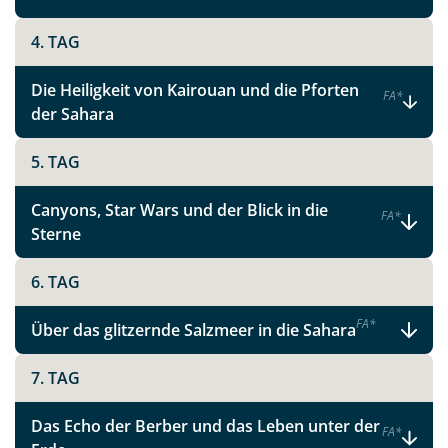
4. TAG
Die Heiligkeit von Kairouan und die Pforten
F
A
*
der Sahara
5. TAG
Canyons, Star Wars und der Blick in die
F
A
*
Sterne
6. TAG
F
A
*
Über das glitzernde Salzmeer in die Sahara
7. TAG
Das Echo der Berber und das Leben unter der
F
A
*
Teile diese Reise