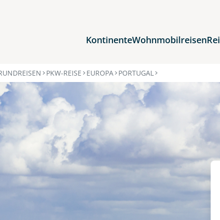
Kontinente
Wohnmobilreisen
Re
Reiseziele
RUNDREISEN
PKW-REISE
EUROPA
PORTUGAL
Afrika
Asien
Europa
Nordamerika