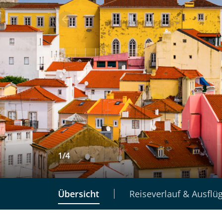
1
/
4
Übersicht
Reiseverlauf & Ausflü