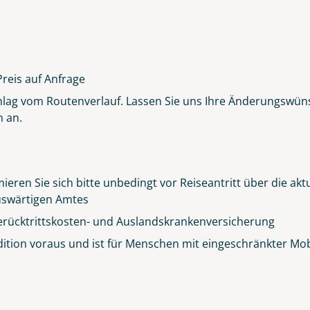
Preis auf Anfrage
chlag vom Routenverlauf. Lassen Sie uns Ihre Änderungswüns
n an.
Alfama - ein Stadtteil von Lissabon
©SeanPavonePhoto - stock.adobe.com
ieren Sie sich bitte unbedingt vor Reiseantritt über die ak
 Auswärtigen Amtes
erücktrittskosten- und Auslandskrankenversicherung
ition voraus und ist für Menschen mit eingeschränkter Mobil