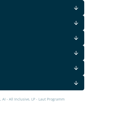
lars, erklären Sie, dass Sie die
en.
 AI - All Inclusive, LP - Laut Programm