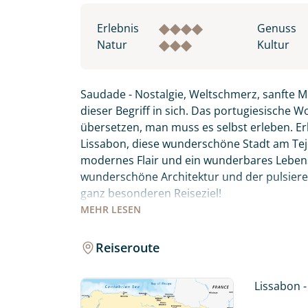
Erlebnis
Genuss
Natur
Kultur
Saudade - Nostalgie, Weltschmerz, sanfte M
dieser Begriff in sich. Das portugiesische 
übersetzen, man muss es selbst erleben. 
Lissabon, diese wunderschöne Stadt am Tejo
modernes Flair und ein wunderbares Lebensg
wunderschöne Architektur und der pulsiere
ganz besonderen Reiseziel!
MEHR
LESEN
Genießen Sie endlose Strände, unberührt
entlang des Atlantiks bevor Sie nach Porto
Reiseroute
spüren Sie selbst, was es bedeutet – Sauda
Lissabon -