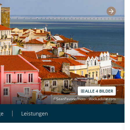
ALLE 4 BILDER
©SeanPavonePhoto - stock.adobe.com
ge
Leistungen