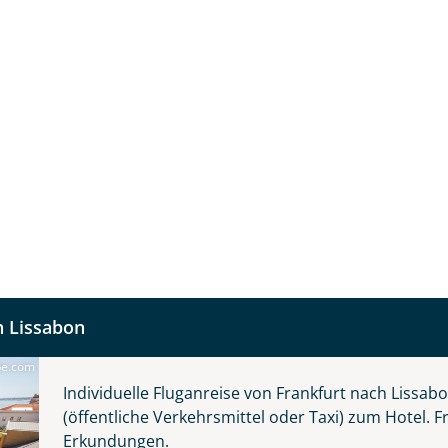
fnahme! Ihr Urlaub - so individuell wie Sie. Teilen Sie uns
 und kontaktieren Sie, um alles Weitere zu besprechen. Gem
Nachname
h Lissabon
Telefon
be.com
Individuelle Fluganreise von Frankfurt nach Lissab
(öffentliche Verkehrsmittel oder Taxi) zum Hotel. F
Erkundungen.