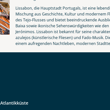
Anzahl Kinder
Alter
Lissabon, die Hauptstadt Portugals, ist eine lebend
Mischung aus Geschichte, Kultur und modernem Flai
Reise
des Tejo-Flusses und bietet beeindruckende Ausblic
Baixa sowie ikonische Sehenswürdigkeiten wie den
Jerónimos. Lissabon ist bekannt für seine charakt
Instagram
azulejos (künstlerische Fliesen) und Fado-Musik. Die 
einem aufregenden Nachtleben, modernen Stadttei
kliste
WhatsApp
Option 2
 Reisen auf der Merkliste
per E-Mail senden
en
 Atlantikküste