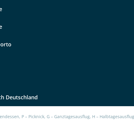
e
e
Porto
uns sehr wichtig!
lüsselt an unseren Server geschickt. Mit Absenden des Formu
errufhinweise
zur Kenntnis genommen und akzeptiert hab
ch Deutschland
endessen, P – Picknick, G – Ganztagesausflug, H – Halbtagesausflug,