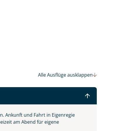
 Ihre Wunschtermine für die Reise
einsam gestalten wir Ihre
Alle Ausflüge
ausklappen
on.
Ankunft und Fahrt in Eigenregie
reizeit am Abend für eigene