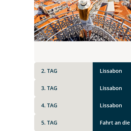
Anzahl Erwachsener
Teile diese 
Unterkunft
Facebook
DZ
EZ
Familienzimmer
Mer
Reisebeginn
X
2. TAG
Lissabon
Option 1
Keine
Telegram
3. TAG
Lissabon
Weitere Informationen
4. TAG
Lissabon
Link kopier
5. TAG
Fahrt an die