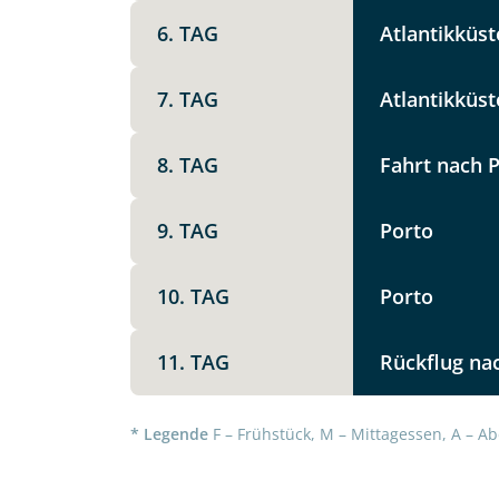
6. TAG
Atlantikküst
7. TAG
Atlantikküst
8. TAG
Fahrt nach 
9. TAG
Porto
Datenschutz & Transparenz ist 
Die Anfrage wird via SSL versch
Datenschutzerklärung
und
Wid
10. TAG
Porto
11. TAG
Rückflug na
* Legende
F – Frühstück, M – Mittagessen, A – Ab