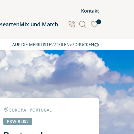
Kontakt
0
isearten
Mix und Match
AUF DIE MERKLISTE
TEILEN
DRUCKEN
Ozeanien
Südamerika
EUROPA · PORTUGAL
PKW-REISE