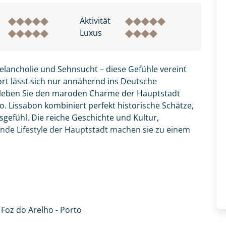
Aktivität
Luxus
elancholie und Sehnsucht – diese Gefühle vereint
Wort lässt sich nur annähernd ins Deutsche
Erleben Sie den maroden Charme der Hauptstadt
. Lissabon kombiniert perfekt historische Schätze,
efühl. Die reiche Geschichte und Kultur,
nde Lifestyle der Hauptstadt machen sie zu einem
e Buchten und wunderschöne Küstenlandschaften
 weiterfahren. Machen Sie sich auf den Weg und
de, die Emotionen von Portugal zu spüren.
 Foz do Arelho - Porto