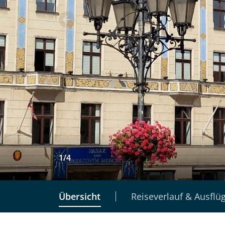
1
/
4
Übersicht
Reiseverlauf & Ausflü