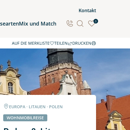
Kontakt
0
isearten
Mix und Match
AUF DIE MERKLISTE
TEILEN
DRUCKEN
Ozeanien
Südamerika
EUROPA · LITAUEN · POLEN
WOHNMOBILREISE