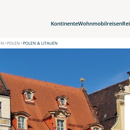
Kontinente
Wohnmobilreisen
Re
Reiseziele
EN
POLEN
POLEN & LITAUEN
Afrika
Asien
Europa
Nordamerika