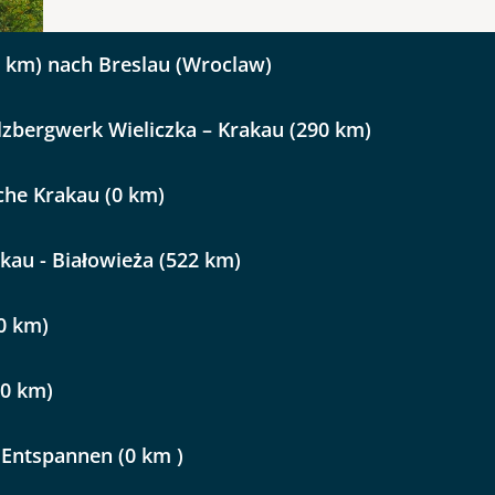
Nachname
0 km) nach Breslau (Wroclaw)
Telefon
lzbergwerk Wieliczka – Krakau (290 km)
che Krakau (0 km)
kau - Białowieża (522 km)
Reise
> 7.50m?
Ja
0 km)
 Litauen
Reisen Sie mit Hund/en?
0 km)
Ja
kliste
 Entspannen (0 km )
Instagram