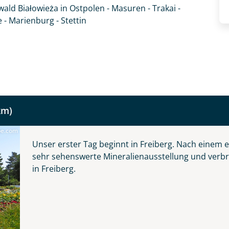
wald Białowieża in Ostpolen - Masuren - Trakai -
net!
- Marienburg - Stettin
km)
be.com
Unser erster Tag beginnt in Freiberg. Nach einem
sehr sehenswerte Mineralienausstellung und ver
in Freiberg.
fnahme! Ihr Urlaub - so individuell wie Sie. Teilen Sie uns
 und kontaktieren Sie, um alles Weitere zu besprechen. Gem