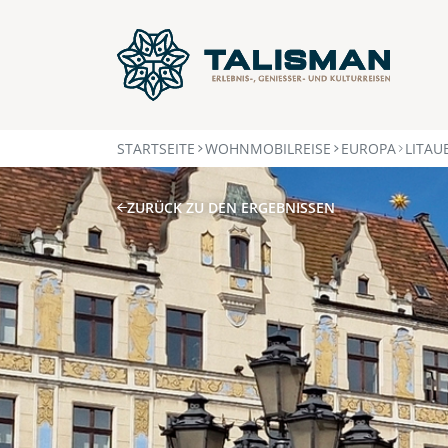
STARTSEITE
WOHNMOBILREISE
EUROPA
LITAU
ZURÜCK ZU DEN ERGEBNISSEN