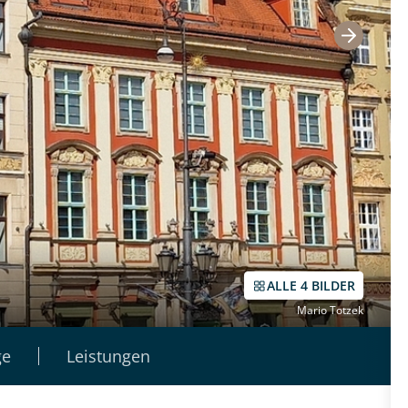
ALLE 4 BILDER
Mario Totzek
ge
Leistungen