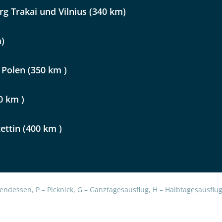
Option 2
rg Trakai und Vilnius (340 km)
 Reisen auf der Merkliste
WhatsApp
m)
per E-Mail senden
 Polen (350 km )
en
0 km )
ettin (400 km )
endessen, P – Picknick, G – Ganztagesausflug, H – Halbtagesausflug,
uns sehr wichtig!