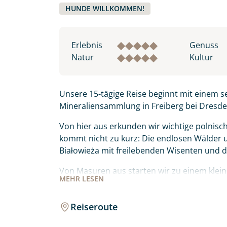
HUNDE WILLKOMMEN!
Erlebnis
Genuss
Natur
Kultur
Unsere 15-tägige Reise beginnt mit einem s
Mineraliensammlung in Freiberg bei Dresde
Von hier aus erkunden wir wichtige polnisch
kommt nicht zu kurz: Die endlosen Wälder 
Białowieża mit freilebenden Wisenten und 
Von Masuren aus starten wir zu einem klein
MEHR
LESEN
Hauptstadt Litauens, Vilnius, erwarten uns.
Begleiten Sie uns auf dieser 15-tägigen, se
Reiseroute
Regionen unseres Nachbarlandes und genieße