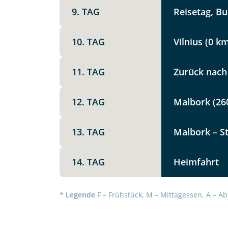
Option 1
9. TAG
Reisetag, Bu
Keine
X
10. TAG
Vilnius (0 k
Weitere Informationen
Telegram
11. TAG
Zurück nach
Link kopier
12. TAG
Malbork (26
13. TAG
Malbork – St
14. TAG
Heimfahrt
* Legende
F – Frühstück, M – Mittagessen, A – Ab
Datenschutz & Transparenz ist 