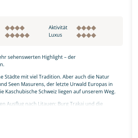
Aktivität
Luxus
ehr sehenswerten Highlight – der
n.
e Städte mit viel Tradition. Aber auch die Natur
und Seen Masurens, der letzte Urwald Europas in
die Kaschubische Schweiz liegen auf unserem Weg.
en Ausflug nach Litauen: Burg Trakai und die
hr informativen Tour durch die schönsten Städte und
n Sie einige Eindrücke des Baltikums in Litauen!