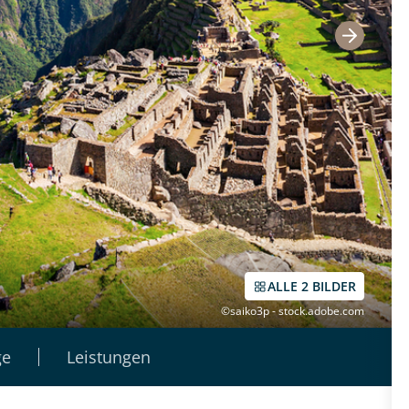
ALLE 2 BILDER
©saiko3p - stock.adobe.com
ge
Leistungen