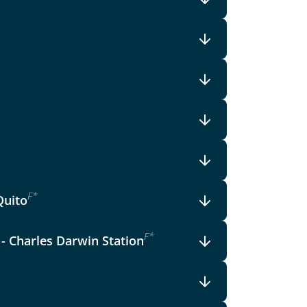
F
*
Quito
F
*
 - Charles Darwin Station