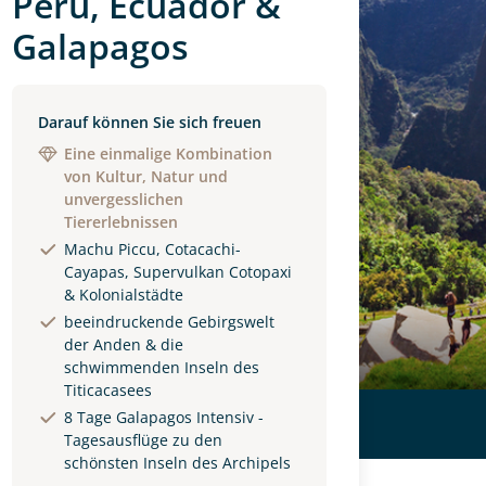
Peru, Ecuador &
Galapagos
Darauf können Sie sich freuen
Eine einmalige Kombination
von Kultur, Natur und
unvergesslichen
Tiererlebnissen
Machu Piccu, Cotacachi-
Cayapas, Supervulkan Cotopaxi
& Kolonialstädte
beeindruckende Gebirgswelt
der Anden & die
schwimmenden Inseln des
Titicacasees
8 Tage Galapagos Intensiv -
Tagesausflüge zu den
schönsten Inseln des Archipels