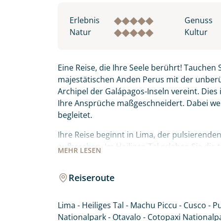
Erlebnis
Genuss
Natur
Kultur
Eine Reise, die Ihre Seele berührt! Tauchen S
majestätischen Anden Perus mit der unberü
Archipel der Galápagos-Inseln vereint. Dies
Ihre Ansprüche maßgeschneidert. Dabei wer
begleitet.
Ihre Reise beginnt in Lima, der pulsierende
aufbrechen. Im Heiligen Tal erleben Sie die t
MEHR
LESEN
bevor das unbestrittene Highlight wartet: M
dieser magische Ort zu einem besonderen Erl
Reiseroute
der ehemaligen Hauptstadt der Inka, wande
kolonialer Architektur. Weiter führt Sie die
Lima - Heiliges Tal - Machu Piccu - Cusco - P
einzigartigen schwimmenden Inseln der Uros
Nationalpark - Otavalo - Cotopaxi Nationalp
lassen. Von den Anden Perus fliegen Sie na