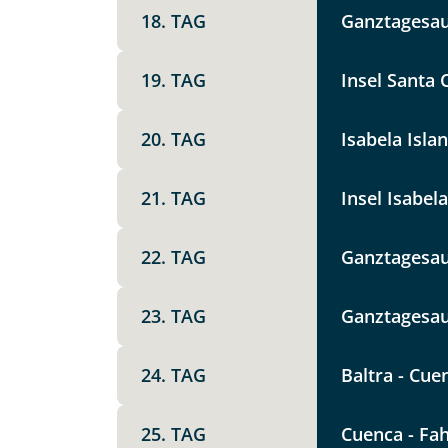
Die Anfrage wird via SSL versch
18. TAG
Ganztagesau
Datenschutzerklärung
und
Wid
19. TAG
Insel Santa 
20. TAG
Isabela Isla
21. TAG
Insel Isabel
22. TAG
Ganztagesau
23. TAG
Ganztagesau
24. TAG
Baltra - Cue
25. TAG
Cuenca - Fa