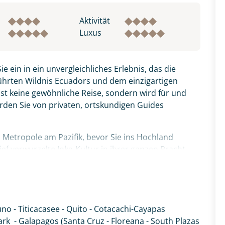
Aktivität
Luxus
ie ein in ein unvergleichliches Erlebnis, das die
hrten Wildnis Ecuadors und dem einzigartigen
 ist keine gewöhnliche Reise, sondern wird für und
den Sie von privaten, ortskundigen Guides
n Metropole am Pazifik, bevor Sie ins Hochland
ief verwurzelte Inka-Kultur in ihrer ganzen Pracht,
achu Picchu. Ihr privater Guide sorgt dafür, dass
ebnis wird, abseits der üblichen Pfade. In Cusco,
ln Sie auf historischen Spuren, umgeben von
 Route zum mystischen Titicacasee, wo Sie die
uno - Titicacasee - Quito - Cotacachi-Cayapas
 besuchen und die tiefblaue Weite auf sich wirken
ark - Galapagos (Santa Cruz - Floreana - South Plazas
ch Quito, Ecuadors faszinierender Hauptstadt und