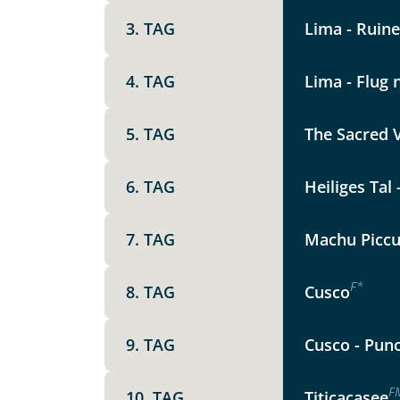
Vorname
3. TAG
Lima - Ruin
4. TAG
Lima - Flug 
E-Mail*
5. TAG
The Sacred V
Angaben zur Reise
6. TAG
Heiliges Tal
Teile diese 
Anzahl Erwachsener
7. TAG
Machu Piccu
Peru, E
F
*
8. TAG
Cusco
Unterkunft
Dau
Termin wählen
DZ
EZ
Familienzimmer
9. TAG
Cusco - Pun
Mer
Facebook
Reisebeginn
27
F
10. TAG
Titicacasee