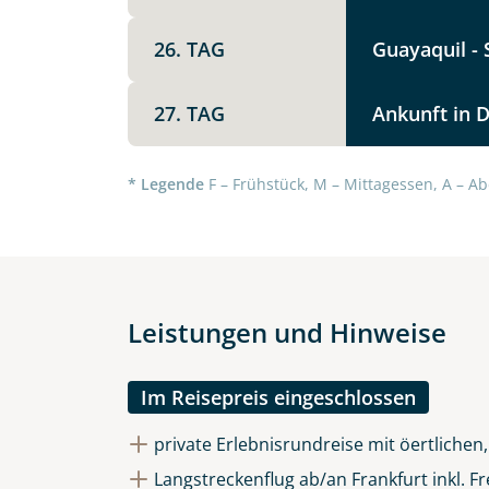
26. TAG
Guayaquil -
27. TAG
Ankunft in 
* Legende
F – Frühstück, M – Mittagessen, A – Ab
Leistungen und Hinweise
Im Reisepreis eingeschlossen
private Erlebnisrundreise mit öertliche
Langstreckenflug ab/an Frankfurt inkl. 