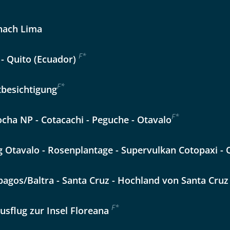
Option 2
 Reisen auf der Merkliste
WhatsApp
 nach Lima
Auswahl übernehmen
Auswahl übernehmen
F
*
 - Quito (Ecuador)
per E-Mail senden
F
*
tbesichtigung
en
F
*
ocha NP - Cotacachi - Peguche - Otavalo
 Otavalo - Rosenplantage - Supervulkan Cotopaxi - 
pagos/Baltra - Santa Cruz - Hochland von Santa Cruz
F
*
usflug zur Insel Floreana
uns sehr wichtig!