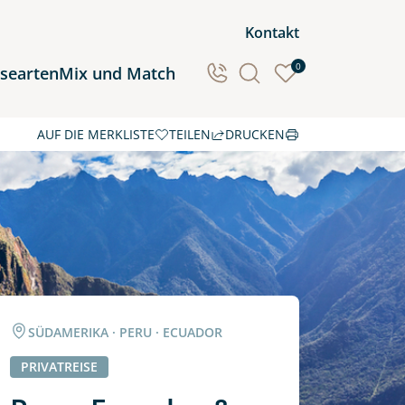
Kontakt
0
isearten
Mix und Match
AUF DIE MERKLISTE
TEILEN
DRUCKEN
Ozeanien
Südamerika
SÜDAMERIKA · PERU · ECUADOR
PRIVATREISE