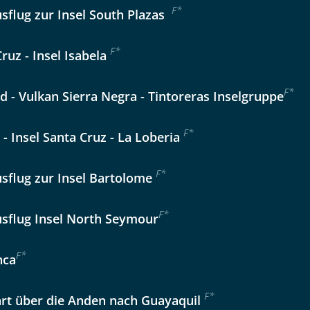
lüsselt an unseren Server geschickt. Mit Absenden des Formu
F
*
sflug zur Insel South Plazas
errufhinweise
zur Kenntnis genommen und akzeptiert hab
F
*
Cruz - Insel Isabela
F
*
nd - Vulkan Sierra Negra - Tintoreras Inselgruppe
F
*
a - Insel Santa Cruz - La Loberia
F
*
sflug zur Insel Bartolome
F
*
sflug Insel North Seymour
F
*
nca
F
*
hrt über die Anden nach Guayaquil