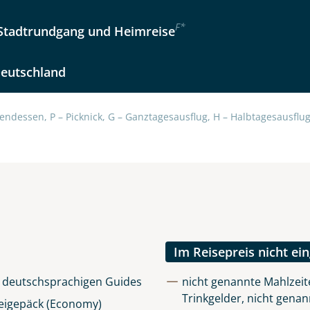
F
*
 Stadtrundgang und Heimreise
Deutschland
endessen, P – Picknick, G – Ganztagesausflug, H – Halbtagesausflug,
Im Reisepreis nicht ei
n, deutschsprachigen Guides
nicht genannte Mahlzeit
Trinkgelder, nicht genan
Freigepäck (Economy)