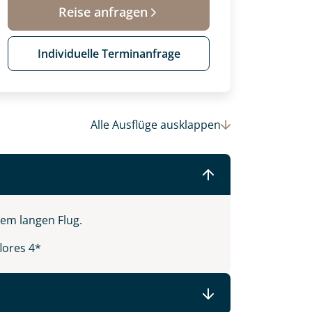
Reise anfragen
Individuelle Terminanfrage
Alle Ausflüge
ausklappen
dem langen Flug.
 Ihre Wunschtermine für die Reise
einsam gestalten wir Ihre
lores 4*