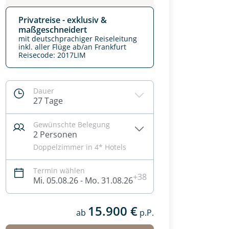
Privatreise - exklusiv &
maßgeschneidert
mit deutschprachiger Reiseleitung
inkl. aller Flüge ab/an Frankfurt
Reisecode: 2017LIM
Dauer
27 Tage
Gewünschte Belegung
2 Personen
Doppelzimmer in 4* Hotels
Termin wählen
+38
Mi. 05.08.26 - Mo. 31.08.26
15.900 €
ab
p.P.