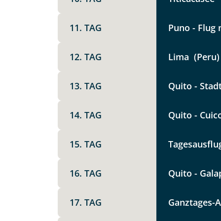
Option 1
Keine
X
11. TAG
Puno - Flug
Weitere Informationen
12. TAG
Lima (Peru)
Telegram
13. TAG
Quito - Stad
Link kopier
14. TAG
Quito - Cuic
15. TAG
Tagesausflug
16. TAG
Quito - Gala
17. TAG
Ganztages-A
Datenschutz & Transparenz ist 