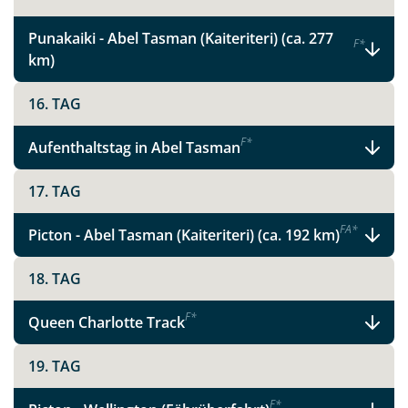
Punakaiki - Abel Tasman (Kaiteriteri) (ca. 277
F
*
km)
Teile diese Reise
16. TAG
Facebook
F
*
Aufenthaltstag in Abel Tasman
Instagram
17. TAG
F
A
*
Picton - Abel Tasman (Kaiteriteri) (ca. 192 km)
X
18. TAG
WhatsApp
F
*
Queen Charlotte Track
Telegram
19. TAG
per E-Mail senden
F
*