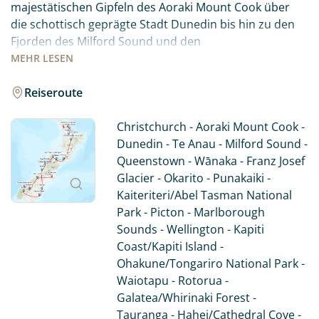
majestätischen Gipfeln des Aoraki Mount Cook über
die schottisch geprägte Stadt Dunedin bis hin zu den
Fjorden des Milford Sound und den
Abenteueraktivitäten in Queenstown. Entdecken Sie die
MEHR
LESEN
Westküste mit Gletschern und bizarren
Felsformationen, entspannen Sie in den goldenen
Reiseroute
Buchten des Abel Tasman National Parks und genießen
die Ruhe der Marlborough Sounds. Tauchen Sie ein in
Christchurch - Aoraki Mount Cook -
die Maori-Kultur und die vulkanische Aktivität rund um
Dunedin - Te Anau - Milford Sound -
Rotorua, bevor Sie die Schönheit der Coromandel
Queenstown - Wānaka - Franz Josef
Halbinsel und die pulsierende Metropole Auckland
Glacier - Okarito - Punakaiki -
erleben.
Kaiteriteri/Abel Tasman National
Park - Picton - Marlborough
Dieses Reiseangebot dient als Beispiel für eine
Sounds - Wellington - Kapiti
maßgeschneiderte Rundreise durch Neuseeland. Es
Coast/Kapiti Island -
kann je nach persönlichen Wünschen und Vorlieben
Ohakune/Tongariro National Park -
angepasst werden, sei es in Bezug auf die Dauer der
Waiotapu - Rotorua -
Reise, die gewählten Aktivitäten oder die Unterkünfte.
Galatea/Whirinaki Forest -
Die vorgeschlagene Route ist flexibel und bietet
Tauranga - Hahei/Cathedral Cove -