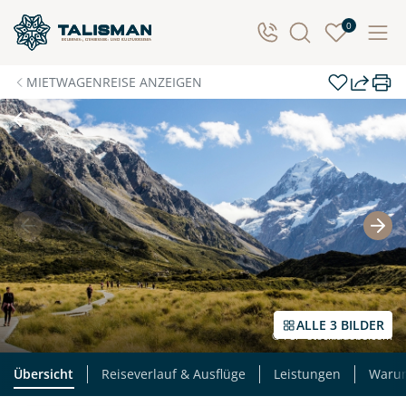
0
MIETWAGENREISE ANZEIGEN
ALLE 3 BILDER
© Fei - stock.adobe.com
Übersicht
Reiseverlauf & Ausflüge
Leistungen
Waru