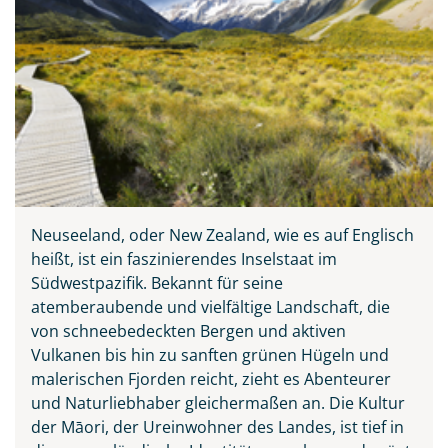
Aoraki/Mount-Cook-
Nationalpark in Neuseeland
Neuseeland, oder New Zealand, wie es auf Englisch
© Fei - stock.adobe.com
heißt, ist ein faszinierendes Inselstaat im
Südwestpazifik. Bekannt für seine
atemberaubende und vielfältige Landschaft, die
von schneebedeckten Bergen und aktiven
Vulkanen bis hin zu sanften grünen Hügeln und
malerischen Fjorden reicht, zieht es Abenteurer
und Naturliebhaber gleichermaßen an. Die Kultur
der Māori, der Ureinwohner des Landes, ist tief in