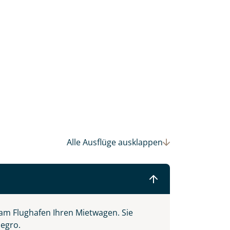
Alle Ausflüge
ausklappen
 Ihre Wunschtermine für die Reise
einsam gestalten wir Ihre
am Flughafen Ihren Mietwagen. Sie
negro.