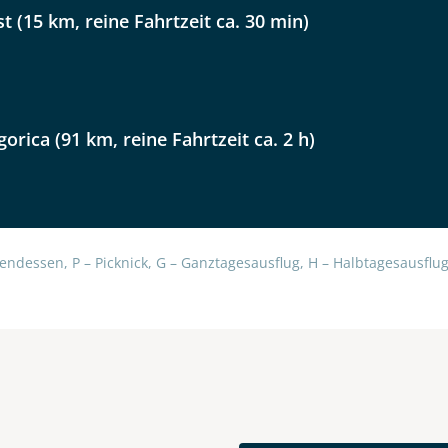
lüsselt an unseren Server geschickt. Mit Absenden des Formu
st (15 km, reine Fahrtzeit ca. 30 min)
errufhinweise
zur Kenntnis genommen und akzeptiert hab
gorica (91 km, reine Fahrtzeit ca. 2 h)
endessen, P – Picknick, G – Ganztagesausflug, H – Halbtagesausflug,