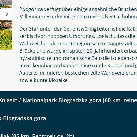
Nachname
Podgorica verfügt über einige ansehnliche Brücken
Millennium-Brücke mit einem mehr als 50 m hohe
Der Star unter den Sehenswürdigkeiten ist die Kathe
Telefon
serbisch-orthodoxen Ursprungs. Logisch, dass die 
Wahrzeichen der montenegrinischen Hauptstadt zäh
Brücke und wurde im späten 20. Jahrhundert erba
byzantinische und romanische Baustile ist ebenso
unverkennbar vorhanden. Eine runde Kuppel und g
Reise
Äußere, im Inneren bestechen edle Wandverzieru
Anzahl Kinder
Alter
sowie bunte Mosaike.
gro Highlights
Kolasin / Nationalpark Biogradska gora (60 km, reine 
k Biogradska gora
kliste
Instagram
ljak (85 km, Fahrtzeit ca. 2h)