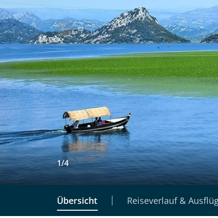
1
/
4
Übersicht
Reiseverlauf & Ausflü