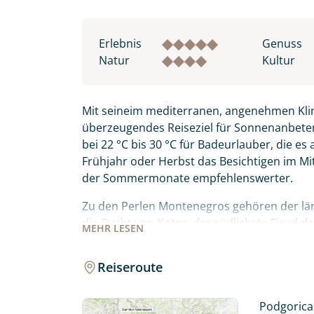
Erlebnis
Genuss
Natur
Kultur
Mit seineim mediterranen, angenehmen Klim
überzeugendes Reiseziel für Sonnenanbete
bei 22 °C bis 30 °C für Badeurlauber, die es
Frühjahr oder Herbst das Besichtigen im M
der Sommermonate empfehlenswerter.
Zu den Perlen Montenegros gehören der läng
die Bucht von Kotor, der südlichste Fjord 
MEHR
LESEN
Küstenregion.
Reiseroute
Im Norden von Montenegro warten auch im
und der letzte Urwald Europas Biogradska 
riesigen Skutarisee. Mediterrane Lebensfreud
Podgorica