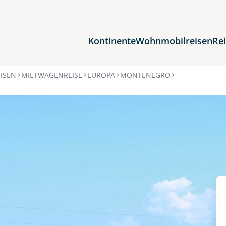
Kontinente
Wohnmobilreisen
Re
Reiseziele
ISEN
MIETWAGENREISE
EUROPA
MONTENEGRO
Afrika
Asien
Europa
Nordamerika