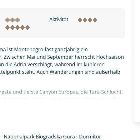
Aktivität
a ist Montenegro fast ganzjährig ein
r. Zwischen Mai und September herrscht Hochsaison
 an die Adria verschlägt, während im kühleren
ittelpunkt steht. Auch Wanderungen sind außerhalb
ste und tiefste Canyon Europas, die Tara-Schlucht,
des Kontinents, sowie verträumte Sandstrände in der
 Sommer schneebedeckte Berge, Gletscherseen,
Gora auf Sie. Himmlische Ruhe genießen Sie am
e sowie italienisches Flair finden Sie in den
 - Nationalpark Biogradska Gora - Durmitor