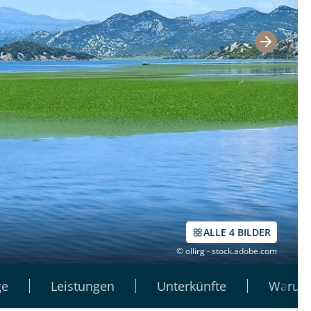
ALLE 4 BILDER
© ollirg - stock.adobe.com
ge
Leistungen
Unterkünfte
Warum