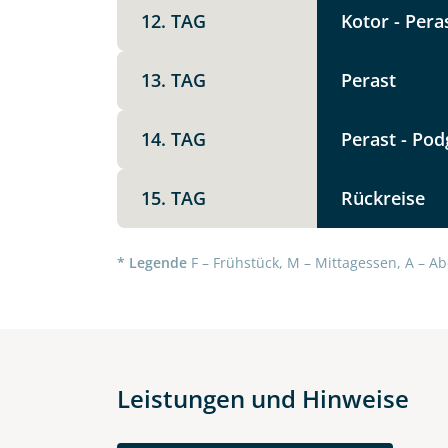
Die Anfrage wird via SSL versch
12. TAG
Kotor - Pera
Datenschutzerklärung
und
Wid
13. TAG
Perast
14. TAG
Perast - Pod
15. TAG
Rückreise
* Legende
F – Frühstück, M – Mittagessen, A – Ab
Leistungen und Hinweise