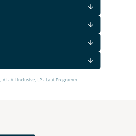
lars, erklären Sie, dass Sie die
en.
 AI - All Inclusive, LP - Laut Programm