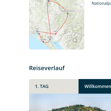
Küstenstädten entlang der Adria.
Nationalpa
Freuen Sie sich auf ein abwechslungsreiches
Montenegriner stets an erster Stelle steht.
Individuelle Anfrage
Reiseverlauf
Herzlichen Dank für Ihre Kontaktau
1. TAG
Willkommen
mit. Wir prüfen die Verfügbarkeit
Traumreise.
©Leonid Andronov - stock.ado
Persönliche Daten