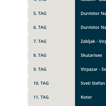
Option 1
Keine
X
5. TAG
Durmitor Na
Weitere Informationen
6. TAG
Durmitor Na
Telegram
7. TAG
Zabljak - Vir
Link kopier
8. TAG
Skutarisee
9. TAG
Virpazar - S
10. TAG
Sveti Stefan 
11. TAG
Kotor
Datenschutz & Transparenz ist 