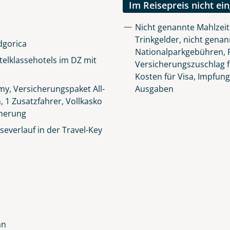
Im Reisepreis nicht ei
Nicht genannte Mahlzeit
Trinkgelder, nicht genan
dgorica
Nationalparkgebühren, R
elklassehotels im DZ mit
Versicherungszuschlag f
Kosten für Visa, Impfun
y, Versicherungspaket All-
Ausgaben
n, 1 Zusatzfahrer, Vollkasko
cherung
everlauf in der Travel-Key
an