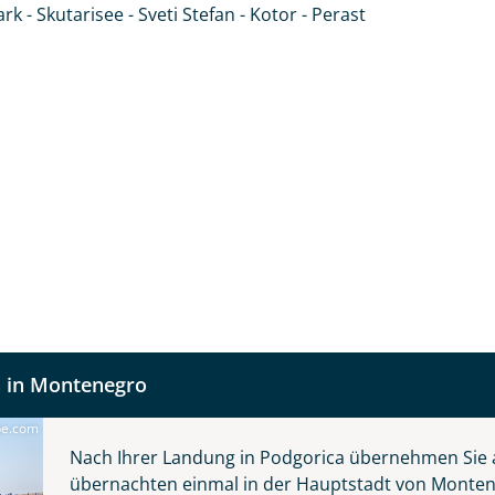
rk - Skutarisee - Sveti Stefan - Kotor - Perast
 Urlaubsziel, wo die Gastfreundschaft der
fnahme! Ihr Urlaub - so individuell wie Sie. Teilen Sie uns
 in Montenegro
 und kontaktieren Sie, um alles Weitere zu besprechen. Gem
be.com
©maylat - stock.adobe.com
Nach Ihrer Landung in Podgorica übernehmen Sie 
übernachten einmal in der Hauptstadt von Monte