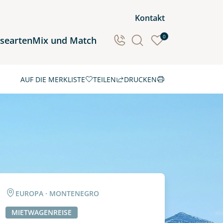
Kontakt
0
isearten
Mix und Match
AUF DIE MERKLISTE
TEILEN
DRUCKEN
Ozeanien
Südamerika
EUROPA · MONTENEGRO
MIETWAGENREISE