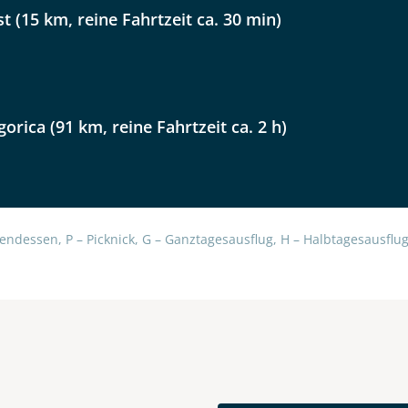
lüsselt an unseren Server geschickt. Mit Absenden des Formu
st (15 km, reine Fahrtzeit ca. 30 min)
errufhinweise
zur Kenntnis genommen und akzeptiert hab
gorica (91 km, reine Fahrtzeit ca. 2 h)
endessen, P – Picknick, G – Ganztagesausflug, H – Halbtagesausflug,