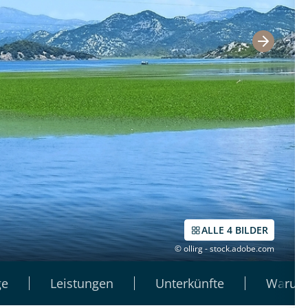
ALLE 4 BILDER
© ollirg - stock.adobe.com
ge
Leistungen
Unterkünfte
Warum