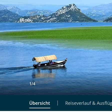
1
/
4
Übersicht
Reiseverlauf & Ausflü