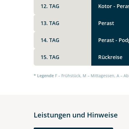
Die Anfrage wird via SSL versch
12. TAG
Kotor - Pera
Datenschutzerklärung
und
Wid
13. TAG
Perast
14. TAG
Perast - Pod
15. TAG
Rückreise
* Legende
F – Frühstück, M – Mittagessen, A – Ab
Leistungen und Hinweise