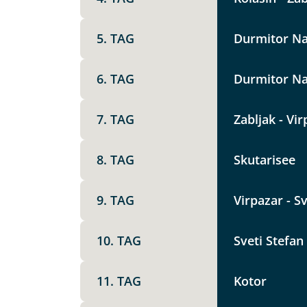
Option 1
Keine
X
5. TAG
Durmitor Na
Weitere Informationen
6. TAG
Durmitor Na
Telegram
7. TAG
Zabljak - Vir
Link kopier
8. TAG
Skutarisee
9. TAG
Virpazar - S
10. TAG
Sveti Stefan 
11. TAG
Kotor
Datenschutz & Transparenz ist 