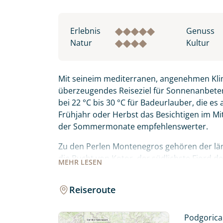
Erlebnis
Genuss
Natur
Kultur
Mit seineim mediterranen, angenehmen Klim
überzeugendes Reiseziel für Sonnenanbete
bei 22 °C bis 30 °C für Badeurlauber, die es
Frühjahr oder Herbst das Besichtigen im M
der Sommermonate empfehlenswerter.
Zu den Perlen Montenegros gehören der läng
die Bucht von Kotor, der südlichste Fjord 
MEHR
LESEN
Küstenregion.
Reiseroute
Im Norden von Montenegro warten auch im
und der letzte Urwald Europas Biogradska 
riesigen Skutarisee. Mediterrane Lebensfreud
Podgorica