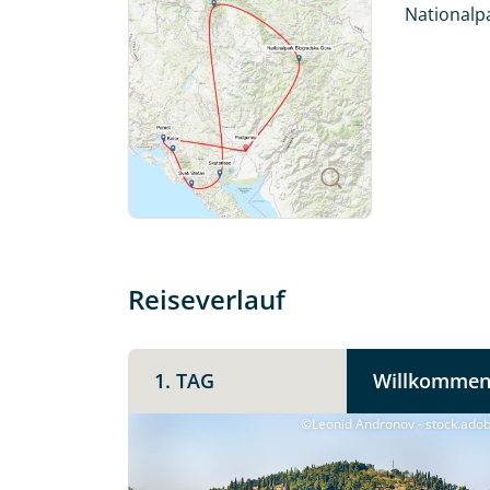
Küstenstädten entlang der Adria.
Nationalpa
Freuen Sie sich auf ein abwechslungsreiches
Montenegriner stets an erster Stelle steht.
Individuelle Anfrage
Reiseverlauf
Herzlichen Dank für Ihre Kontaktau
1. TAG
Willkommen
mit. Wir prüfen die Verfügbarkeit
Traumreise.
©Leonid Andronov - stock.ado
Persönliche Daten