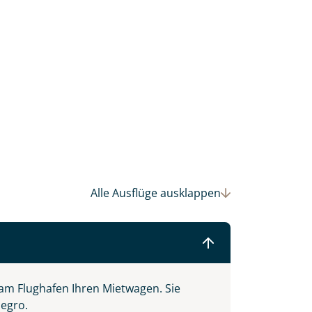
Alle Ausflüge
ausklappen
 Ihre Wunschtermine für die Reise
einsam gestalten wir Ihre
am Flughafen Ihren Mietwagen. Sie
negro.