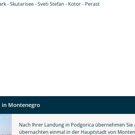
rk - Skutarisee - Sveti Stefan - Kotor - Perast
 Urlaubsziel, wo die Gastfreundschaft der
fnahme! Ihr Urlaub - so individuell wie Sie. Teilen Sie uns
 in Montenegro
 und kontaktieren Sie, um alles Weitere zu besprechen. Gem
be.com
©maylat - stock.adobe.com
Nach Ihrer Landung in Podgorica übernehmen Sie 
übernachten einmal in der Hauptstadt von Monte