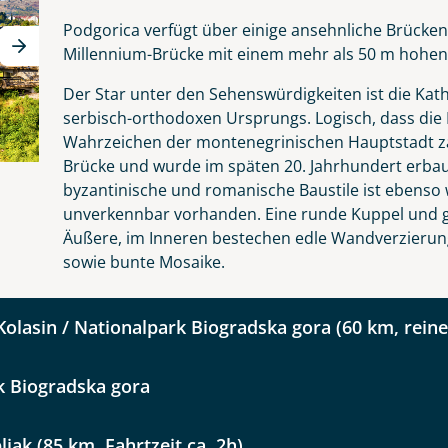
Nachname
Podgorica verfügt über einige ansehnliche Brücken
Millennium-Brücke mit einem mehr als 50 m hohe
Der Star unter den Sehenswürdigkeiten ist die Kathe
Telefon
serbisch-orthodoxen Ursprungs. Logisch, dass die 
Wahrzeichen der montenegrinischen Hauptstadt zäh
Brücke und wurde im späten 20. Jahrhundert erba
byzantinische und romanische Baustile ist ebenso
unverkennbar vorhanden. Eine runde Kuppel und g
Reise
Äußere, im Inneren bestechen edle Wandverzieru
Anzahl Kinder
Alter
sowie bunte Mosaike.
gro Highlights
Kolasin / Nationalpark Biogradska gora (60 km, reine 
k Biogradska gora
kliste
Instagram
ljak (85 km, Fahrtzeit ca. 2h)