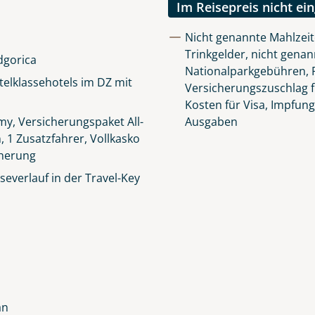
Im Reisepreis nicht ei
Nicht genannte Mahlzeit
Trinkgelder, nicht genan
dgorica
Nationalparkgebühren, R
elklassehotels im DZ mit
Versicherungszuschlag f
Kosten für Visa, Impfun
y, Versicherungspaket All-
Ausgaben
n, 1 Zusatzfahrer, Vollkasko
cherung
everlauf in der Travel-Key
an