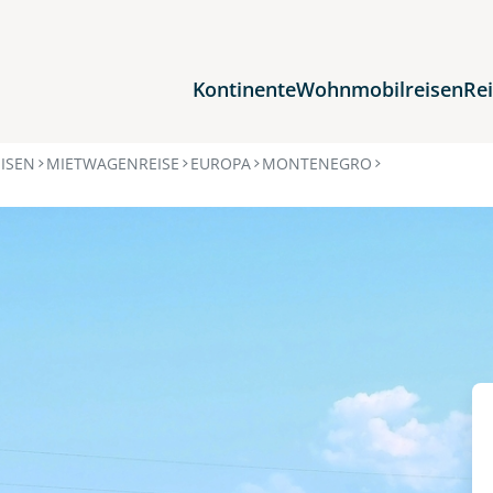
Kontinente
Wohnmobilreisen
Re
Reiseziele
ISEN
MIETWAGENREISE
EUROPA
MONTENEGRO
Afrika
Asien
Europa
Nordamerika