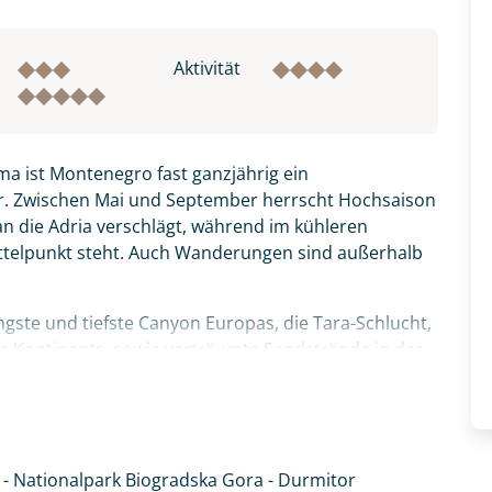
Aktivität
a ist Montenegro fast ganzjährig ein
r. Zwischen Mai und September herrscht Hochsaison
 an die Adria verschlägt, während im kühleren
ittelpunkt steht. Auch Wanderungen sind außerhalb
ste und tiefste Canyon Europas, die Tara-Schlucht,
des Kontinents, sowie verträumte Sandstrände in der
 Sommer schneebedeckte Berge, Gletscherseen,
Gora auf Sie. Himmlische Ruhe genießen Sie am
e sowie italienisches Flair finden Sie in den
 - Nationalpark Biogradska Gora - Durmitor