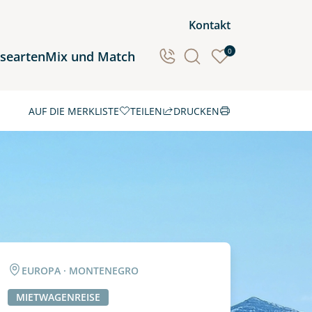
Kontakt
0
isearten
Mix und Match
AUF DIE MERKLISTE
TEILEN
DRUCKEN
Ozeanien
Südamerika
EUROPA · MONTENEGRO
MIETWAGENREISE