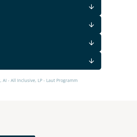
lars, erklären Sie, dass Sie die
en.
 AI - All Inclusive, LP - Laut Programm